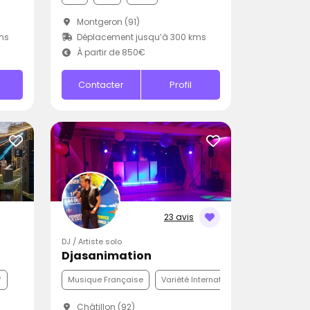
Montgeron (91)
ms
Déplacement jusqu’à 300 kms
À partir de 850€
Contacter
Profil
23 avis
DJ / Artiste solo
Djasanimation
f
Musique Française
Variété Internationale
Disco
Châtillon (92)