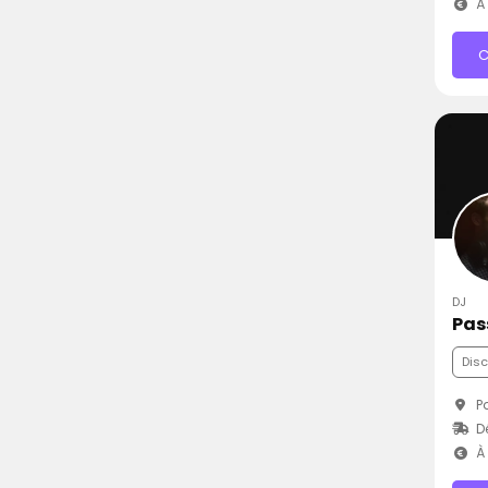
À 
C
DJ
Pas
Dis
Pa
D
À 