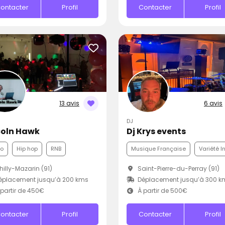
ontacter
Profil
Contacter
Profil
13 avis
6 avis
DJ
coln Hawk
Dj Krys events
co
Hip hop
RNB
Musique Française
Variété I
illy-Mazarin (91)
Saint-Pierre-du-Perray (91)
éplacement jusqu’à 200 kms
Déplacement jusqu’à 300 k
partir de 450€
À partir de 500€
ontacter
Profil
Contacter
Profil