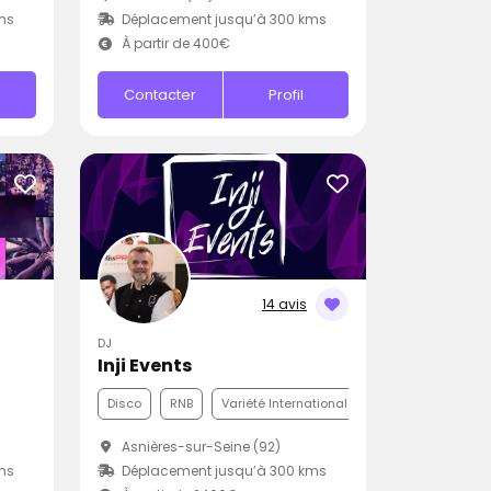
ms
Déplacement jusqu’à 300 kms
À partir de 400€
Contacter
Profil
14 avis
DJ
Inji Events
Disco
RNB
Variété Internationale
Asnières-sur-Seine (92)
ms
Déplacement jusqu’à 300 kms