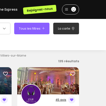
Rejoignez-nous
he Express
Tous les filtres
La carte
Villiers-sur-Marne
135 résultats
45 avis