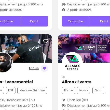
éplacement jusqu’à 300 kms
Déplacement jusqu’à 200 k
partir de 1200€
À partir de 800€
ontacter
Profil
Contacter
Profil
17 avis
DJ
o-Evenementiel
Allmax Events
co
RNB
Musique Africaine
Dance
House
Disco
illy-Romainvilliers (77)
Châtillon (92)
placement jusqu’à 150 kms
Déplacement jusqu’à 300 k