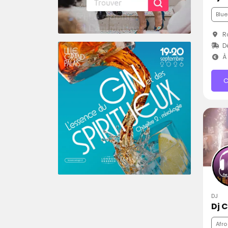
Blue
Ro
D
À 
C
DJ
Afro