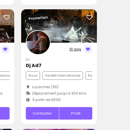
Promotion
10 avis
DJ
Dj Ad7
ationale
Disco
Variété Internationale
Rap
Luzarches (95)
ms
Déplacement jusqu’à 300 kms
À partir de 900€
Contacter
Profil