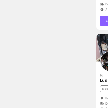
D
À 
C
DJ
Lud
Dis
Ba
Dé