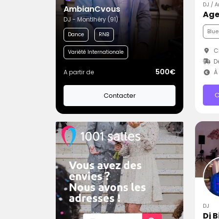
DJ / 
AmbianCvous
Age
DJ - Montlhéry (91)
Blue
Dance
RNB
C
Variété Internationale
D
500€
A partir de
À 
C
Contacter
DJ
Dj B