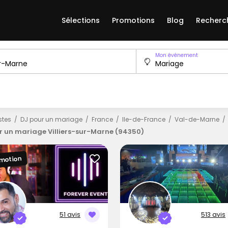
Sélections
Promotions
Blog
Recherc
Mon événement
istes
DJ pour un mariage
France
Ile-de-France
Val-de-Marne
r un mariage Villiers-sur-Marne (94350)
motion
51 avis
513 avis