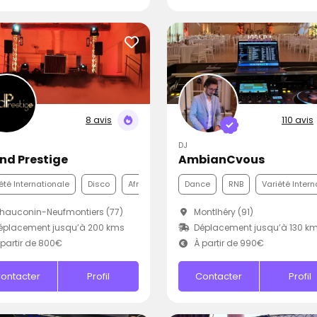
8 avis
110 avis
DJ
nd Prestige
AmbianCvous
été Internationale
Disco
Afro
Dance
RNB
Variété Intern
auconin-Neufmontiers (77)
Montlhéry (91)
éplacement jusqu’à 200 kms
Déplacement jusqu’à 130 k
partir de 800€
À partir de 990€
ontacter
Profil
Contacter
Profil