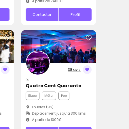
À partir de 2400€
Contacter
Profil
38 avis
DJ
Quatre Cent Quarante
Blues
Métal
Pop
Louvres (95)
s
Déplacement jusqu’à 300 kms
À partir de 1000€