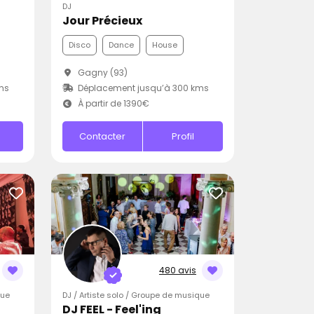
DJ
Jour Précieux
Disco
Dance
House
Gagny (93)
ms
Déplacement jusqu’à 300 kms
À partir de 1390€
Contacter
Profil
480 avis
que
DJ / Artiste solo / Groupe de musique
DJ FEEL - Feel'ing