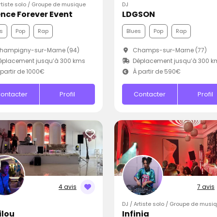
Artiste solo / Groupe de musique
DJ
nce Forever Event
LDGSON
s
Pop
Rap
Blues
Pop
Rap
hampigny-sur-Marne (94)
Champs-sur-Marne (77)
éplacement jusqu’à 300 kms
Déplacement jusqu’à 300 k
partir de 1000€
À partir de 590€
ontacter
Profil
Contacter
Profil
4 avis
7 avis
DJ / Artiste solo / Groupe de musi
ilou
Infinia