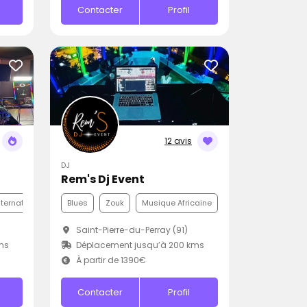
Contacter
Profil
12 avis
DJ
Rem's Dj Event
nternationale
Funk
Blues
Zouk
Musique Africaine
Saint-Pierre-du-Perray (91)
ms
Déplacement jusqu’à 200 kms
À partir de 1390€
Contacter
Profil