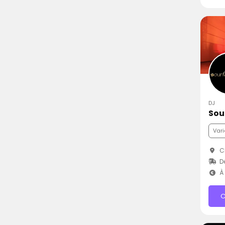
DJ
Sou
Vari
Ch
D
À 
C