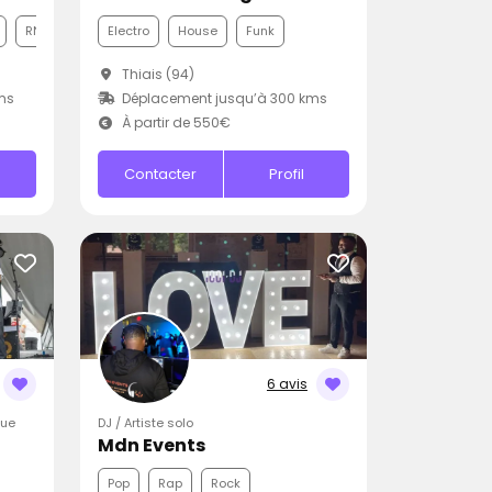
RNB
Electro
House
Funk
Thiais (94)
ms
Déplacement jusqu’à 300 kms
À partir de 550€
Contacter
Profil
6 avis
que
DJ / Artiste solo
Mdn Events
Pop
Rap
Rock