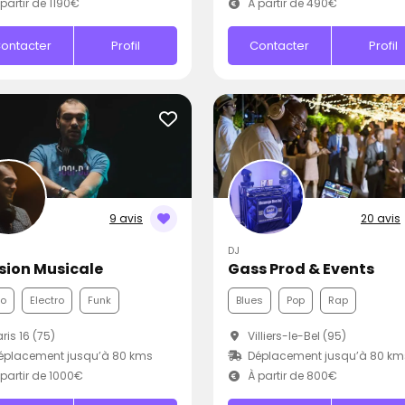
partir de 1190€
À partir de 490€
ontacter
Profil
Contacter
Profil
9 avis
20 avis
DJ
sion Musicale
Gass Prod & Events
co
Electro
Funk
Blues
Pop
Rap
ris 16 (75)
Villiers-le-Bel (95)
éplacement jusqu’à 80 kms
Déplacement jusqu’à 80 km
partir de 1000€
À partir de 800€