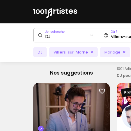
Je recherche
Où ?
DJ
Villiers-sur-Marne
Mariage
1001 Art
Nos suggestions
DJ pou
Pro