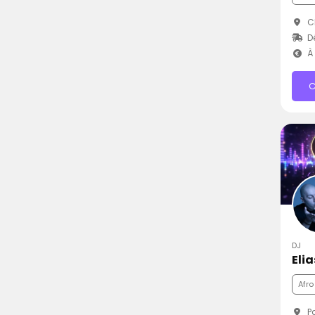
Cl
Dé
À 
C
DJ
Elia
Afro
Pa