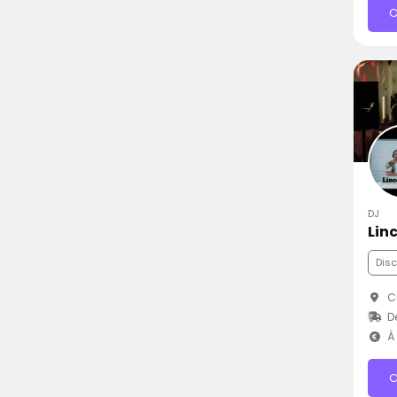
C
DJ
Lin
Dis
Ch
D
À 
C