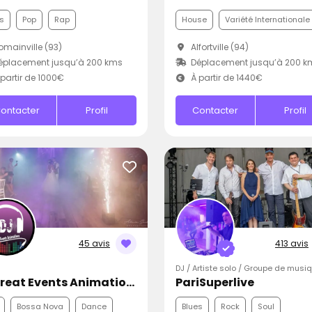
s
Pop
Rap
House
Variété Internationale
mainville (93)
Alfortville (94)
éplacement jusqu’à 200 kms
Déplacement jusqu’à 200 k
partir de 1000€
À partir de 1440€
ontacter
Profil
Contacter
Profil
45 avis
413 avis
DJ / Artiste solo / Groupe de musi
Dj Creat Events Animations
PariSuperlive
Bossa Nova
Dance
Blues
Rock
Soul