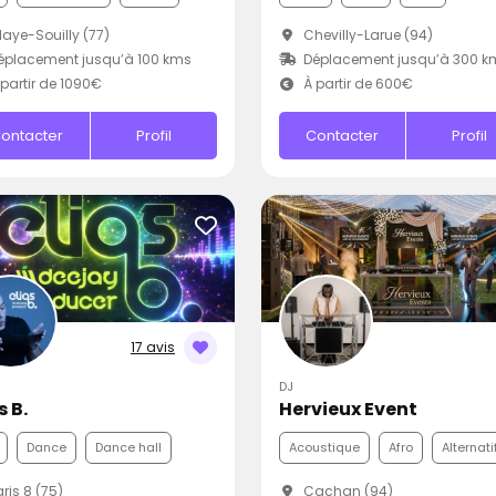
aye-Souilly (77)
Chevilly-Larue (94)
placement jusqu’à 100 kms
Déplacement jusqu’à 300 k
partir de 1090€
À partir de 600€
ontacter
Profil
Contacter
Profil
17 avis
DJ
s B.
Hervieux Event
Dance
Dance hall
Acoustique
Afro
Alternati
ris 8 (75)
Cachan (94)