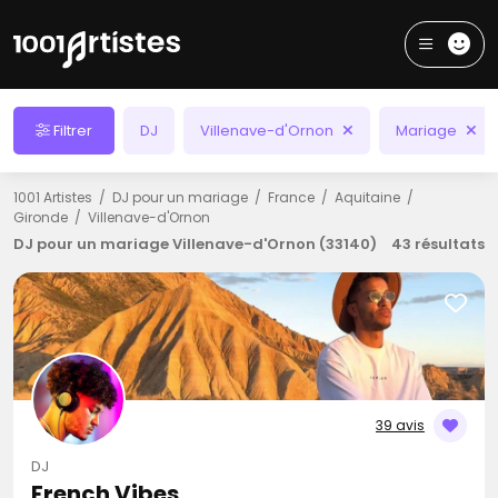
Filtrer
DJ
Villenave-d'Ornon
Mariage
1001 Artistes
DJ pour un mariage
France
Aquitaine
Gironde
Villenave-d'Ornon
DJ pour un mariage Villenave-d'Ornon (33140)
43 résultats
39 avis
DJ
French Vibes