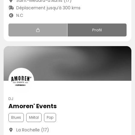
Saint-Médard-d'Aunis (17)
Déplacement jusqu’à 300 kms
N.C
Profil
DJ
Amoren' Events
Blues
Métal
Pop
La Rochelle (17)