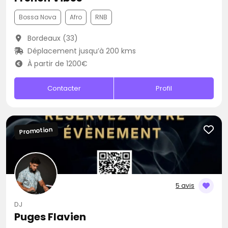
Bossa Nova
Afro
RNB
Bordeaux (33)
Déplacement jusqu’à 200 kms
À partir de 1200€
Contacter
Profil
Promotion
5 avis
DJ
Puges Flavien