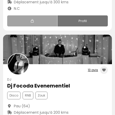
Déplacement jusqu’à 300 kms
N.C
Profil
13 avis
DJ
Dj Focoda Evenementiel
Disco
RNB
Zouk
Pau (64)
Déplacement jusqu’à 200 kms