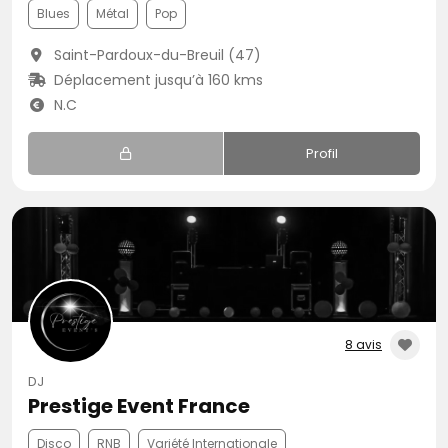
Blues
Métal
Pop
Saint-Pardoux-du-Breuil (47)
Déplacement jusqu’à 160 kms
N.C
Profil
8 avis
DJ
Prestige Event France
Disco
RNB
Variété Internationale