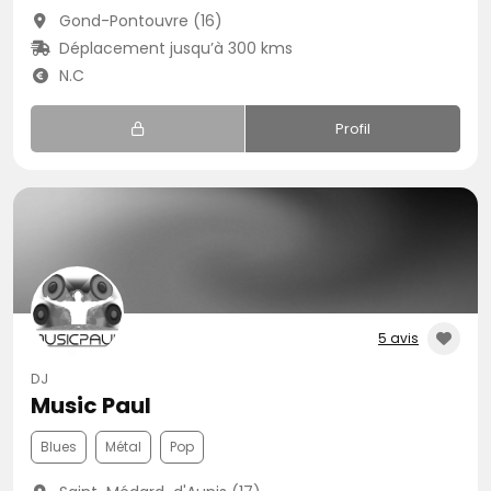
Gond-Pontouvre (16)
Déplacement jusqu’à 300 kms
N.C
Profil
5 avis
DJ
Music Paul
Blues
Métal
Pop