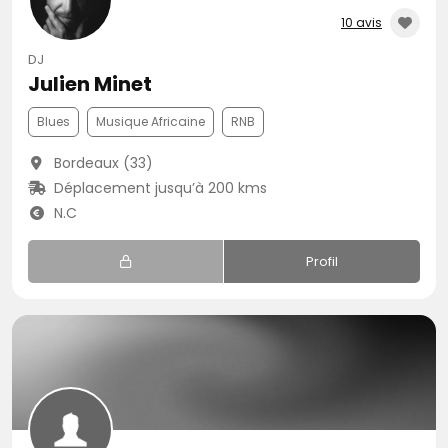
10 avis
DJ
Julien Minet
Blues
Musique Africaine
RNB
Bordeaux (33)
Déplacement jusqu’à 200 kms
N.C
Profil