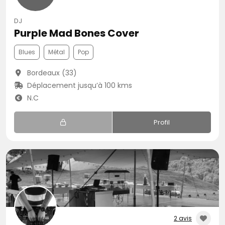
DJ
Purple Mad Bones Cover
Blues
Métal
Pop
Bordeaux (33)
Déplacement jusqu’à 100 kms
N.C
Profil
2 avis