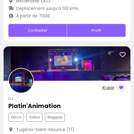
Biscarrosse (40)
Déplacement jusqu’à 130 kms
À partir de 700€
Contacter
Profil
41 avis
DJ
Platin'Animation
Disco
Salsa
Reggae
Tugéras-Saint-Maurice (17)