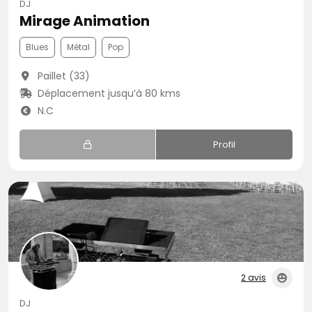
DJ
Mirage Animation
Blues
Métal
Pop
Paillet (33)
Déplacement jusqu’à 80 kms
N.C
Profil
2 avis
DJ