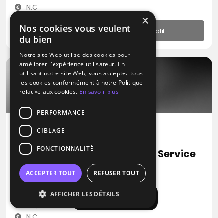
N.C
×
Nos cookies vous veulent
Profil
du bien
Notre site Web utilise des cookies pour
améliorer l'expérience utilisateur. En
utilisant notre site Web, vous acceptez tous
les cookies conformément à notre Politique
relative aux cookies.
En savoir plus
PERFORMANCE
CIBLAGE
DJ
FONCTIONNALITÉ
A.E.S Antony Evénementiel & Service
Blues
Métal
Pop
ACCEPTER TOUT
REFUSER TOUT
Montauban (82)
AFFICHER LES DÉTAILS
Afficher la carte
Déplacement jusqu’à 200 kms
N.C