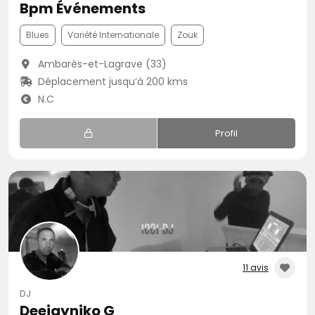
Bpm Événements
Blues
Variété Internationale
Zouk
Ambarès-et-Lagrave (33)
Déplacement jusqu’à 200 kms
N.C
Profil
11 avis
DJ
Deejayniko G