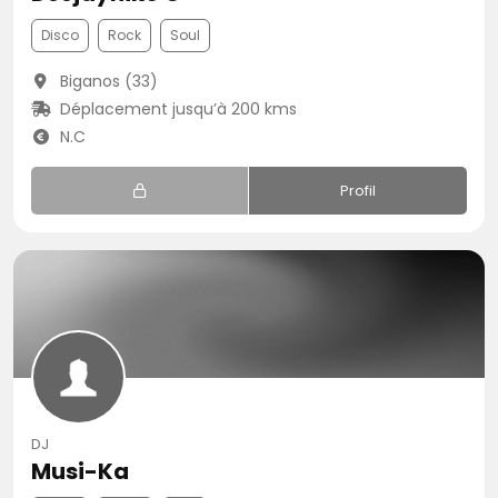
Disco
Rock
Soul
Biganos (33)
Déplacement jusqu’à 200 kms
N.C
Profil
DJ
Musi-Ka