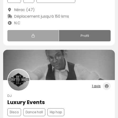
Nérac (47)
Déplacement jusqu’à 150 kms
N.C
Profil
1 avis
DJ
Luxury Events
Disco
Dance hall
Hip hop