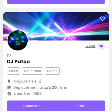
32 avis
DJ
DJ Patou
Disco
Dance hall
Dance
Angoulême (16)
Déplacement jusqu’à 200 kms
À partir de 990€
Contacter
Profil