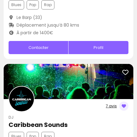
Blues
Pop
Rap
Le Barp (33)
Déplacement jusqu’à 80 kms
À partir de 1400€
Contacter
Profil
7 avis
DJ
Caribbean Sounds
Blues
Pop
Rap