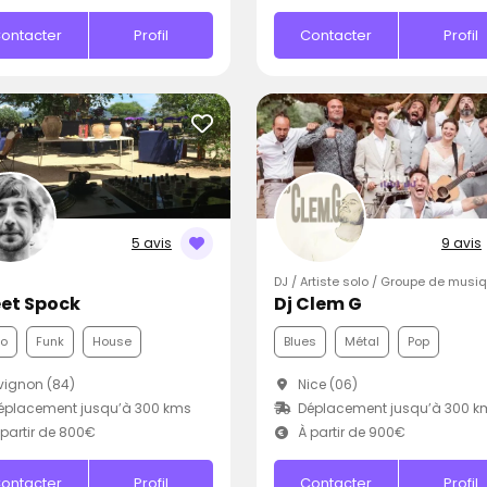
ontacter
Profil
Contacter
Profil
5 avis
9 avis
DJ / Artiste solo / Groupe de musi
et Spock
Dj Clem G
co
Funk
House
Blues
Métal
Pop
ignon (84)
Nice (06)
éplacement jusqu’à 300 kms
Déplacement jusqu’à 300 k
partir de 800€
À partir de 900€
ontacter
Profil
Contacter
Profil