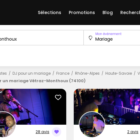
Sélections
Promotions
Blog
Recherc
Mon événement
istes
DJ pour un mariage
France
Rhône-Alpes
Haute-Savoie
V
r un mariage Vétraz-Monthoux (74100)
28 avis
2 avis