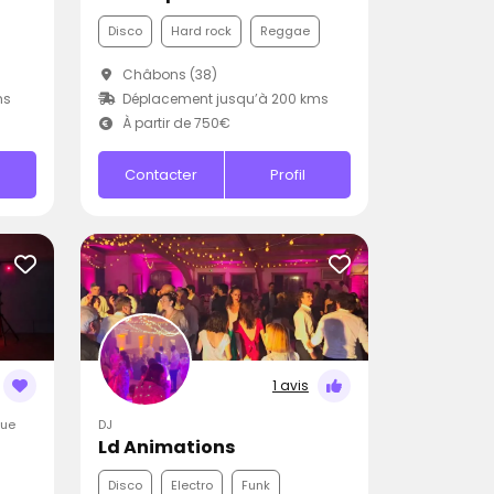
Disco
Hard rock
Reggae
Châbons (38)
ms
Déplacement jusqu’à 200 kms
À partir de 750€
Contacter
Profil
1 avis
que
DJ
Ld Animations
Disco
Electro
Funk