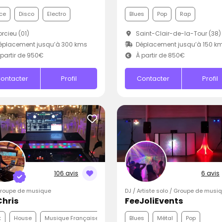
ce
Disco
Electro
Blues
Pop
Rap
rcieu (01)
Saint-Clair-de-la-Tour (38)
éplacement jusqu’à 300 kms
Déplacement jusqu’à 150 k
partir de 950€
À partir de 850€
ontacter
Profil
Contacter
Profil
106 avis
6 avis
Groupe de musique
DJ / Artiste solo / Groupe de musi
Chris
FeeJoliEvents
k
House
Musique Française
Blues
Métal
Pop