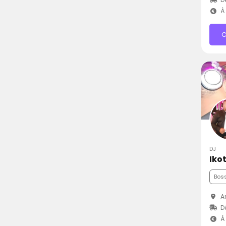
À 
C
DJ
Iko
Bos
An
D
À 