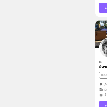
C
DJ
Swe
Dis
Av
D
À 
C