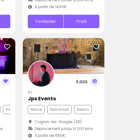
À partir de 1400€
Contacter
Profil
4 avis
DJ
Jps Events
Soul
Dance
Dance hall
Electro
Cognin-les-Gorges (38)
ms
Déplacement jusqu’à 200 kms
À partir de 650€