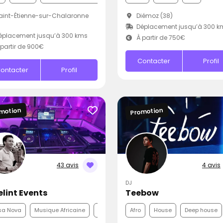
int-Étienne-sur-Chalaronne
Diémoz (38)
Déplacement jusqu’à 300 k
éplacement jusqu’à 300 kms
À partir de 750€
partir de 900€
Contacter
Profil
ontacter
Profil
motion
Promotion
43 avis
4 avis
DJ
lint Events
Teebow
sa Nova
Musique Africaine
Variété Internationale
Afro
House
Deep house