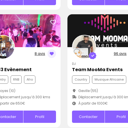
8 avis
96 avis
DJ
l3 Evènement
Team MooMa Events
ntry
RNB
Afro
Country
Musique Africaine
oyes (10)
Geville (55)
éplacement jusqu’à 300 kms
Déplacement jusqu’à 300 k
partir de 650€
À partir de 1000€
ontacter
Profil
Contacter
Profil