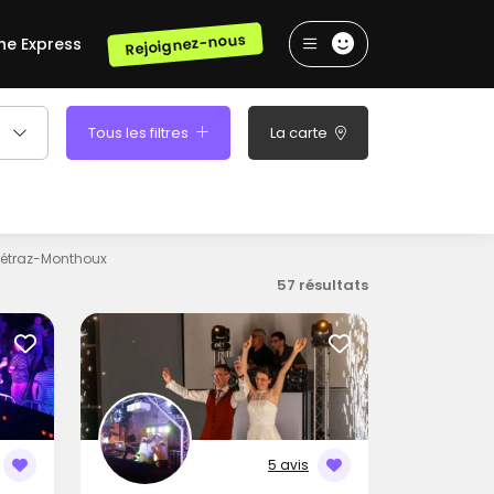
Rejoignez-nous
he Express
Tous les filtres
La carte
étraz-Monthoux
57 résultats
5 avis