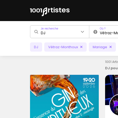
Je recherche
Où ?
DJ
Vétraz-Monthoux
Mariage
1001 Art
DJ pou