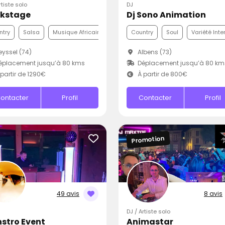
rtiste solo
DJ
kstage
Dj Sono Animation
ntry
Salsa
Musique Africaine
Country
Soul
Variété Inte
yssel (74)
Albens (73)
éplacement jusqu’à 80 kms
Déplacement jusqu’à 80 km
partir de 1290€
À partir de 800€
ontacter
Profil
Contacter
Profil
Promotion
49 avis
8 avis
DJ / Artiste solo
stro Event
Animastar