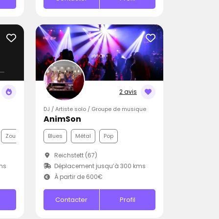
2 avis
DJ / Artiste solo / Groupe de musique
AnimSon
Zouk
Blues
Métal
Pop
Reichstett (67)
ms
Déplacement jusqu’à 300 kms
À partir de 600€
Contacter
Profil