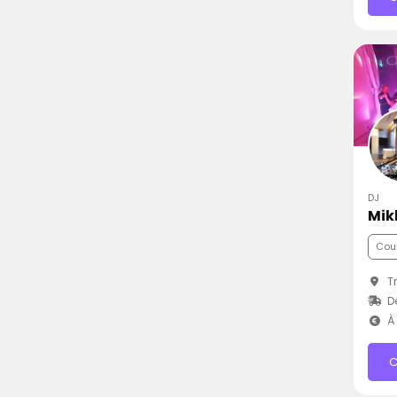
DJ
Mik
Cou
Tr
D
À 
C