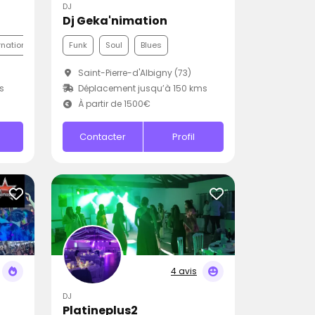
DJ
Dj Geka'nimation
rnationale
Funk
Soul
Blues
Saint-Pierre-d'Albigny (73)
s
Déplacement jusqu’à 150 kms
À partir de 1500€
Contacter
Profil
4 avis
DJ
Platineplus2