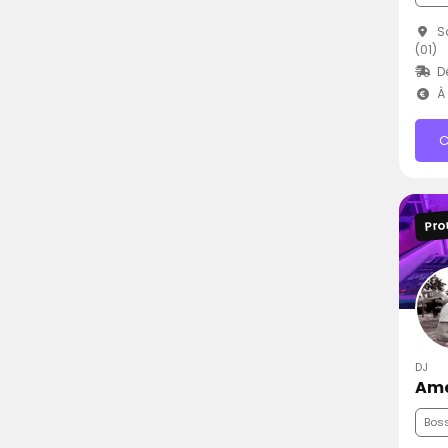
Sa
(01)
D
À 
C
Pro
DJ
Ame
Bos