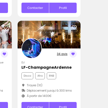
Contacter
Profil
34 avis
que
DJ
LF-ChampagneArdenne
Disco
Afro
RNB
Troyes (10)
ms
Déplacement jusqu’à 300 kms
À partir de 1400€
Contacter
Profil