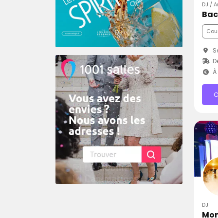
DJ / A
Bac
Cou
Se
D
À 
C
DJ
Mon