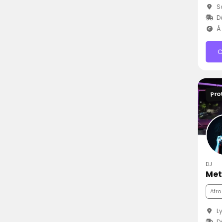
Sa
Dé
À 
C
Pro
DJ
Met
Afro
Ly
Dé