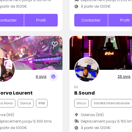
partir de 1500€
À partir de 1200€
ontacter
Profil
Contacter
Profil
4 avis
26 avis
DJ
torva Laurent
B.Sound
sa Nova
Dance
RNB
Disco
Variété Internationale
se (69)
Odenas (69)
éplacement jusqu’à 300 kms
Déplacement jusqu’à 150 k
partir de 1000€
À partir de 1200€