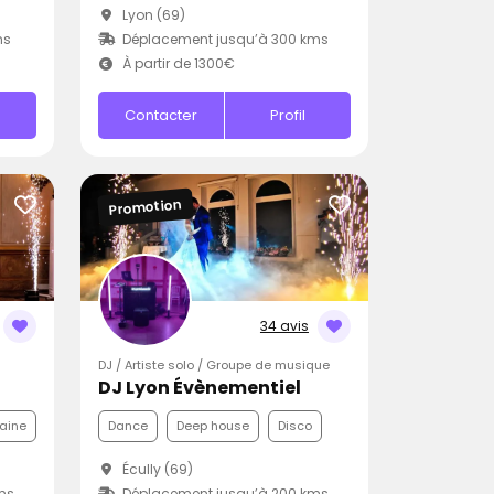
Lyon (69)
ms
Déplacement jusqu’à 300 kms
À partir de 1300€
Contacter
Profil
Promotion
34 avis
DJ / Artiste solo / Groupe de musique
DJ Lyon Évènementiel
aine
Dance
Deep house
Disco
Écully (69)
ms
Déplacement jusqu’à 200 kms