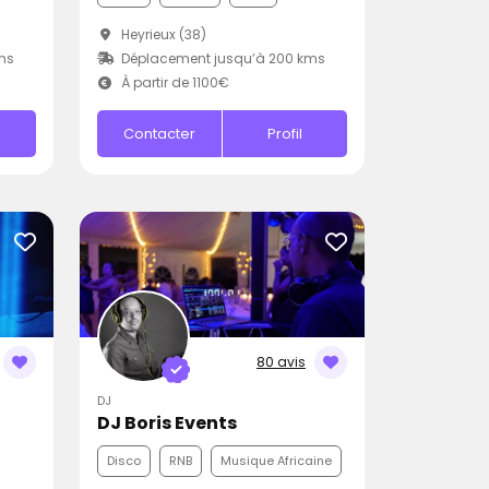
Heyrieux (38)
ms
Déplacement jusqu’à 200 kms
À partir de 1100€
Contacter
Profil
80 avis
DJ
DJ Boris Events
Disco
RNB
Musique Africaine