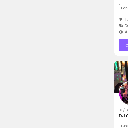
Dan
To
D
À 
C
DJ / 
DJ 
Fun