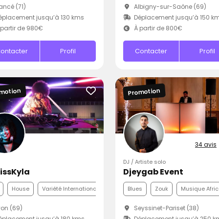
ncé (71)
Albigny-sur-Saône (69)
placement jusqu’à 130 kms
Déplacement jusqu’à 150 k
partir de 980€
À partir de 800€
ontacter
Profil
Contacter
Profil
motion
Promotion
34 avis
DJ / Artiste solo
issKyla
Djeygab Event
House
Variété Internationale
Blues
Zouk
Musique Afric
on (69)
Seyssinet-Pariset (38)
placement jusqu’à 180 kms
Déplacement jusqu’à 250 k