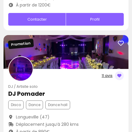
À partir de 1200€
Contacter
Profil
Promotion
11 avis
DJ / Artiste solo
DJ Pomader
Disco
Dance
Dance hall
Longueville (47)
Déplacement jusqu’à 280 kms
À partir de 890€