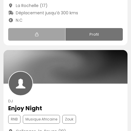
La Rochelle (17)
Déplacement jusqu’à 300 kms
N.C
Profil
DJ
Enjoy Night
RNB
Musique Africaine
Zouk