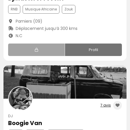
RNB
Musique Africaine
Zouk
Pamiers (09)
Déplacement jusqu’à 300 kms
N.C
Profil
7 avis
DJ
Boogie Van