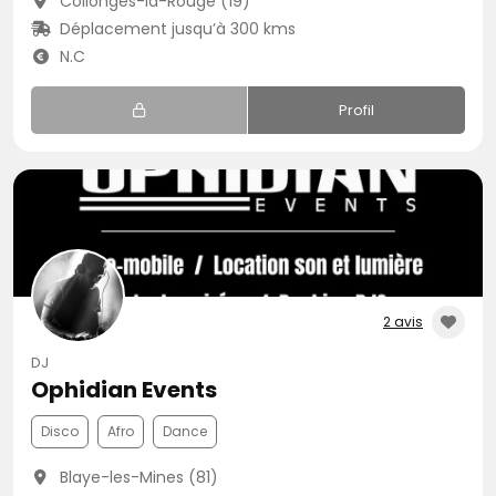
Collonges-la-Rouge (19)
Déplacement jusqu’à 300 kms
N.C
Profil
2 avis
DJ
Ophidian Events
Disco
Afro
Dance
Blaye-les-Mines (81)