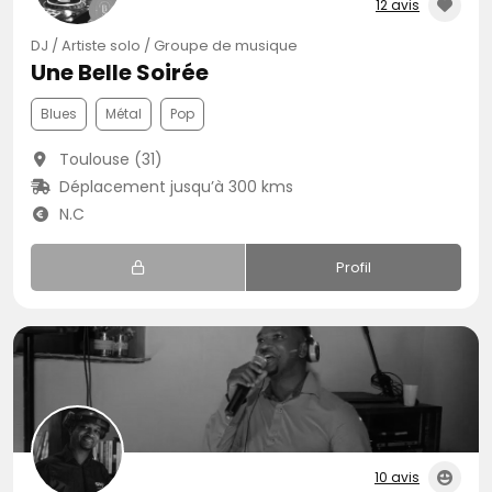
12 avis
DJ / Artiste solo / Groupe de musique
Une Belle Soirée
Blues
Métal
Pop
Toulouse (31)
Déplacement jusqu’à 300 kms
N.C
Profil
10 avis