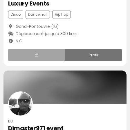
Luxury Events
Disco
Dance hall
Hip hop
Gond-Pontouvre (16)
Déplacement jusqu’à 300 kms
N.C
Profil
DJ
Djmaster971 event