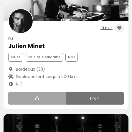
10 avis
DJ
Julien Minet
Blues
Musique Africaine
RNB
Bordeaux (33)
Déplacement jusqu’à 200 kms
N.C
Profil