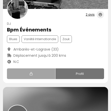
2 avis
DJ
Bpm Événements
Blues
Variété Internationale
Zouk
Ambarès-et-Lagrave (33)
Déplacement jusqu’à 200 kms
N.C
Profil