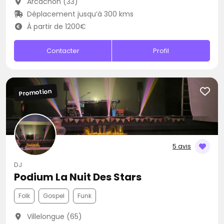
Arcachon (33)
Déplacement jusqu’à 300 kms
À partir de 1200€
Contacter
Profil
Promotion
5 avis
DJ
Podium La Nuit Des Stars
Folk
Gospel
Funk
Villelongue (65)