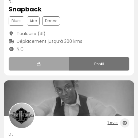
DJ
Snapback
Blues
Afro
Dance
Toulouse (31)
Déplacement jusqu’à 300 kms
N.C
Profil
1 avis
DJ