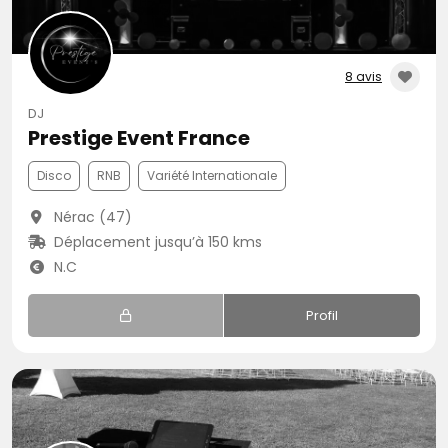
8 avis
DJ
Prestige Event France
Disco
RNB
Variété Internationale
Nérac (47)
Déplacement jusqu’à 150 kms
N.C
Profil