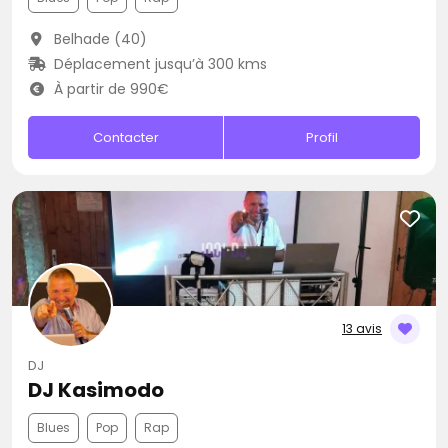
Belhade (40)
Déplacement jusqu’à 300 kms
À partir de 990€
Contacter
Profil
13 avis
DJ
DJ Kasimodo
Blues
Pop
Rap