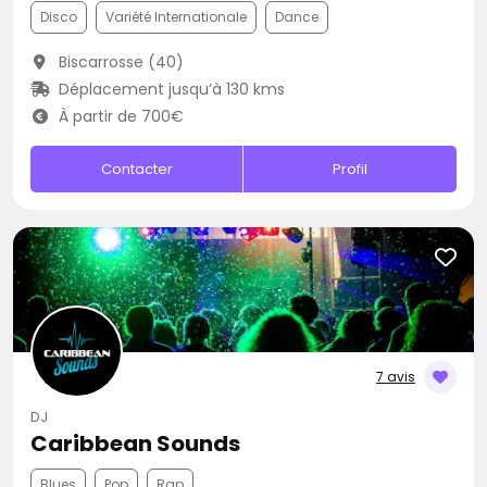
Disco
Variété Internationale
Dance
Biscarrosse (40)
Déplacement jusqu’à 130 kms
À partir de 700€
Contacter
Profil
7 avis
DJ
Caribbean Sounds
Blues
Pop
Rap