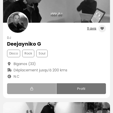
11 avis
DJ
Deejayniko G
Disco
Rock
Soul
Biganos (33)
Déplacement jusqu’à 200 kms
N.C
Profil