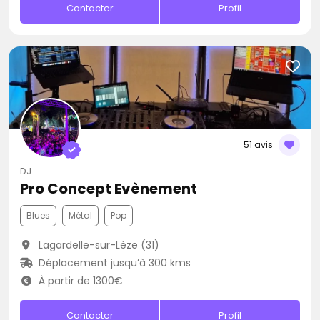
Contacter
Profil
51 avis
DJ
Pro Concept Evènement
Blues
Métal
Pop
Lagardelle-sur-Lèze (31)
Déplacement jusqu’à 300 kms
À partir de 1300€
Contacter
Profil