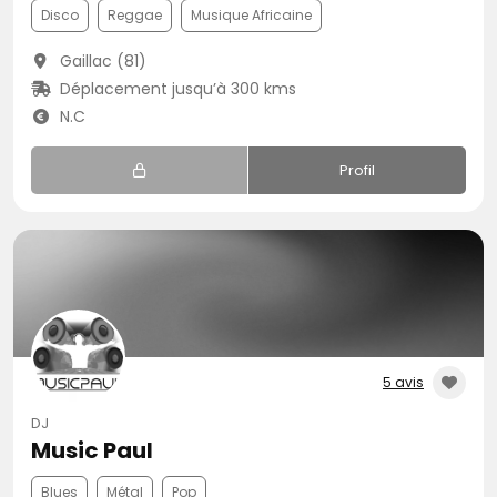
Disco
Reggae
Musique Africaine
Gaillac (81)
Déplacement jusqu’à 300 kms
N.C
Profil
5 avis
DJ
Music Paul
Blues
Métal
Pop