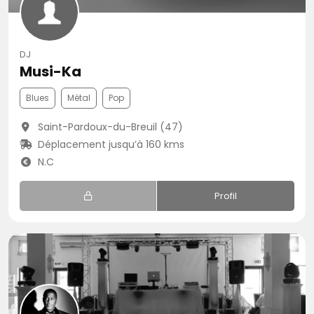
DJ
Musi-Ka
Blues
Métal
Pop
Saint-Pardoux-du-Breuil (47)
Déplacement jusqu’à 160 kms
N.C
Profil