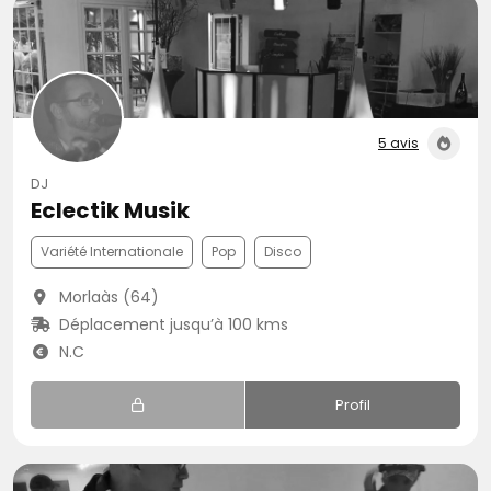
5 avis
DJ
Eclectik Musik
Variété Internationale
Pop
Disco
Morlaàs (64)
Déplacement jusqu’à 100 kms
N.C
Profil