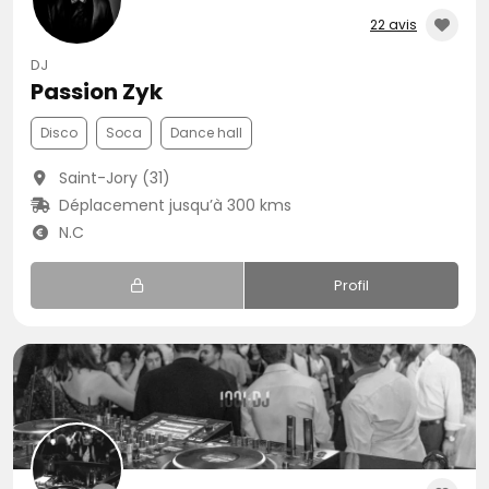
22 avis
DJ
Passion Zyk
Disco
Soca
Dance hall
Saint-Jory (31)
Déplacement jusqu’à 300 kms
N.C
Profil