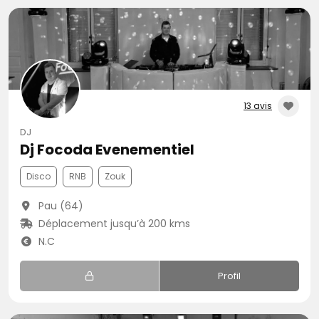
13 avis
DJ
Dj Focoda Evenementiel
Disco
RNB
Zouk
Pau (64)
Déplacement jusqu’à 200 kms
N.C
Profil