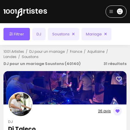
Filtrer
DJ
Soustons
Mariage
1001 Artistes
DJ pour un mariage
France
Aquitaine
Landes
Soustons
DJ pour un mariage Soustons (40140)
31 résultats
26 avis
DJ
Dj Taleco