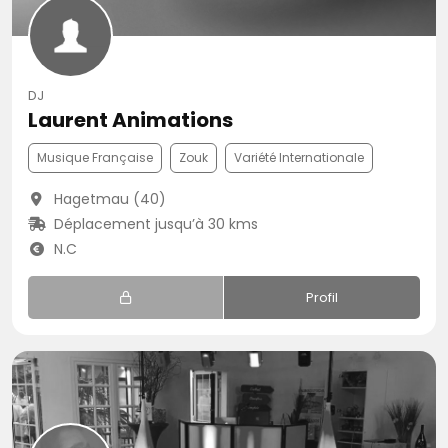
DJ
Laurent Animations
Musique Française
Zouk
Variété Internationale
Hagetmau (40)
Déplacement jusqu’à 30 kms
N.C
Profil