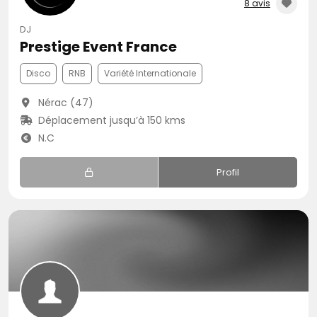
8 avis
DJ
Prestige Event France
Disco
RNB
Variété Internationale
Nérac (47)
Déplacement jusqu’à 150 kms
N.C
Profil