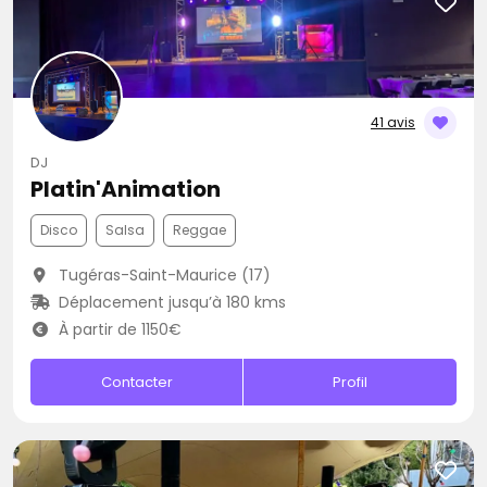
41 avis
DJ
Platin'Animation
Disco
Salsa
Reggae
Tugéras-Saint-Maurice (17)
Déplacement jusqu’à 180 kms
À partir de 1150€
Contacter
Profil