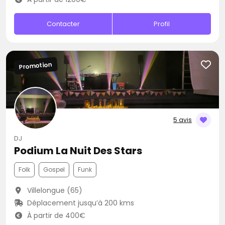
Contacter
Profil
Promotion
5 avis
DJ
Podium La Nuit Des Stars
Folk
Gospel
Funk
Villelongue (65)
Déplacement jusqu’à 200 kms
À partir de 400€