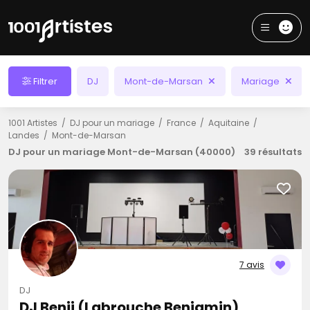
Filtrer
DJ
Mont-de-Marsan
Mariage
1001 Artistes
DJ pour un mariage
France
Aquitaine
Landes
Mont-de-Marsan
DJ pour un mariage Mont-de-Marsan (40000)
39 résultats
7 avis
DJ
DJ Benji (Labrouche Benjamin)