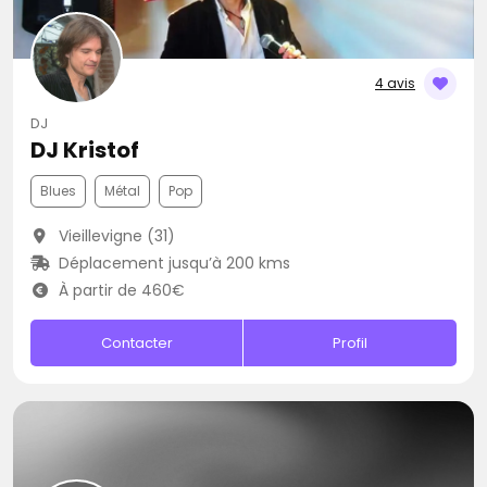
4 avis
DJ
DJ Kristof
Blues
Métal
Pop
Vieillevigne (31)
Déplacement jusqu’à 200 kms
À partir de 460€
Contacter
Profil