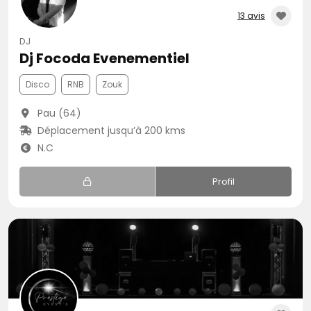
13 avis
DJ
Dj Focoda Evenementiel
Disco
RNB
Zouk
Pau (64)
Déplacement jusqu’à 200 kms
N.C
Profil