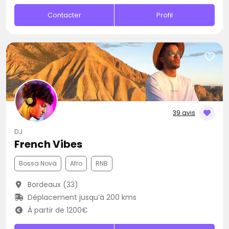
Contacter
Profil
39 avis
DJ
French Vibes
Bossa Nova
Afro
RNB
Bordeaux (33)
Déplacement jusqu’à 200 kms
À partir de 1200€