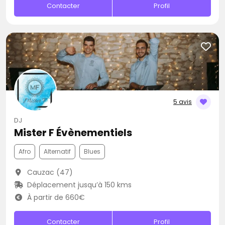
Contacter
Profil
5 avis
DJ
Mister F Évènementiels
Afro
Alternatif
Blues
Cauzac (47)
Déplacement jusqu’à 150 kms
À partir de 660€
Contacter
Profil