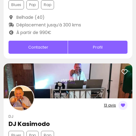
Blues
Pop
Rap
Belhade (40)
Déplacement jusqu’à 300 kms
À partir de 990€
Contacter
Profil
13 avis
DJ
DJ Kasimodo
Blues
Pop
Rap