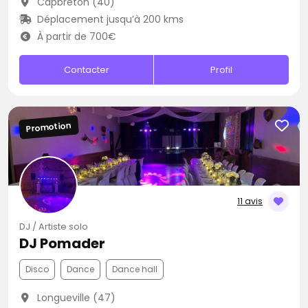
Capbreton (40)
Déplacement jusqu’à 200 kms
À partir de 700€
Contacter
Profil
Promotion
11 avis
DJ / Artiste solo
DJ Pomader
Disco
Dance
Dance hall
Longueville (47)