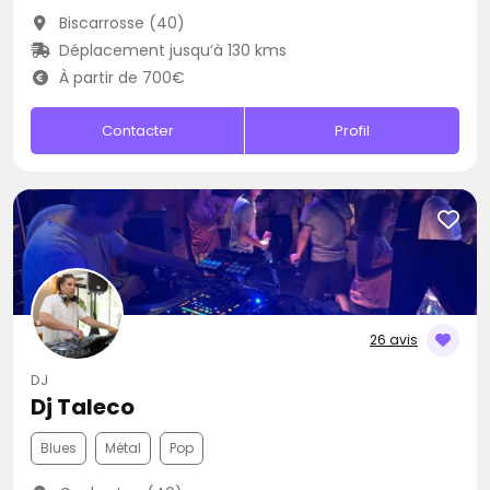
Biscarrosse (40)
Déplacement jusqu’à 130 kms
À partir de 700€
Contacter
Profil
26 avis
DJ
Dj Taleco
Blues
Métal
Pop