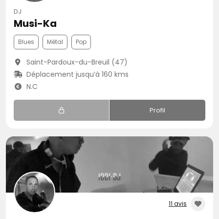
DJ
Musi-Ka
Blues
Métal
Pop
Saint-Pardoux-du-Breuil (47)
Déplacement jusqu’à 160 kms
N.C
Profil
11 avis