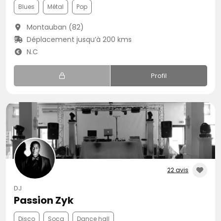
Blues
Métal
Pop
Montauban (82)
Déplacement jusqu’à 200 kms
N.C
Profil
22 avis
DJ
Passion Zyk
Disco
Soca
Dance hall