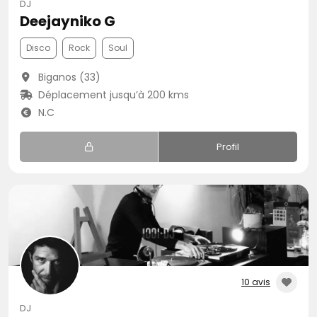
DJ
Deejayniko G
Disco
Rock
Soul
Biganos (33)
Déplacement jusqu’à 200 kms
N.C
Profil
10 avis
DJ