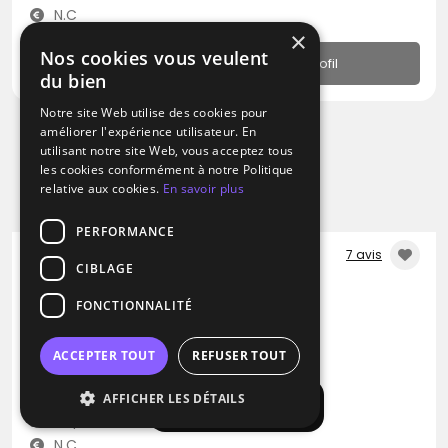
N.C
×
Nos cookies vous veulent
Profil
du bien
Notre site Web utilise des cookies pour
améliorer l'expérience utilisateur. En
utilisant notre site Web, vous acceptez tous
les cookies conformément à notre Politique
relative aux cookies.
En savoir plus
PERFORMANCE
7 avis
CIBLAGE
DJ
FONCTIONNALITÉ
Boogie Van
Disco
Reggae
Musique Africaine
ACCEPTER TOUT
REFUSER TOUT
Gaillac (81)
AFFICHER LES DÉTAILS
Afficher la carte
Déplacement jusqu’à 300 kms
N.C