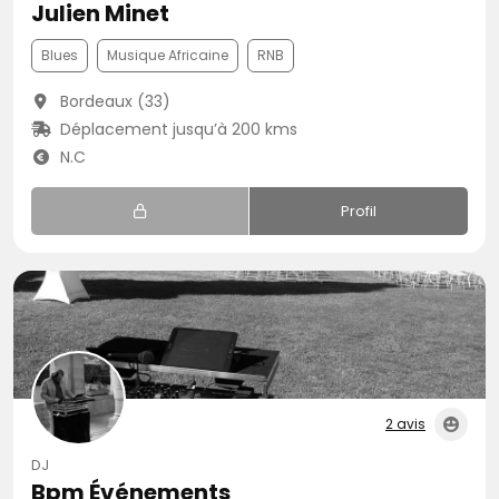
Julien Minet
Blues
Musique Africaine
RNB
Bordeaux (33)
Déplacement jusqu’à 200 kms
N.C
Profil
2 avis
DJ
Bpm Événements