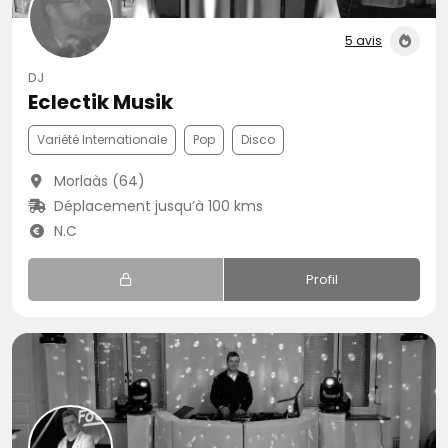
5 avis
DJ
Eclectik Musik
Variété Internationale
Pop
Disco
Morlaàs (64)
Déplacement jusqu’à 100 kms
N.C
Profil