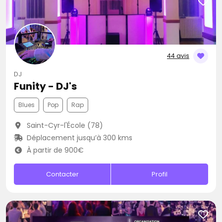
44 avis
DJ
Funity - DJ's
Blues
Pop
Rap
Saint-Cyr-l'École (78)
Déplacement jusqu’à 300 kms
À partir de 900€
Contacter
Profil