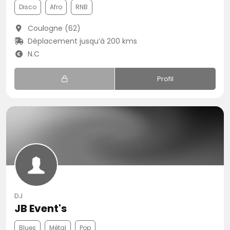
Disco
Afro
RNB
Coulogne (62)
Déplacement jusqu’à 200 kms
N.C
Profil
DJ
JB Event's
Blues
Métal
Pop