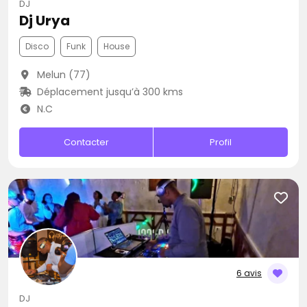
DJ
Dj Urya
Disco
Funk
House
Melun (77)
Déplacement jusqu’à 300 kms
N.C
Contacter
Profil
6 avis
DJ