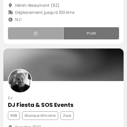
Hénin-Beaumont (62)
Déplacement jusqu’à 100 kms
N.C
Profil
DJ
DJ Fiesta & SOS Events
RNB
Musique Africaine
Zouk