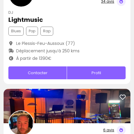
34 avis
DJ
Lightmusic
Blues
Pop
Rap
Le Plessis-Feu-Aussoux (77)
Déplacement jusqu’à 250 kms
À partir de 1390€
Contacter
Profil
6 avis