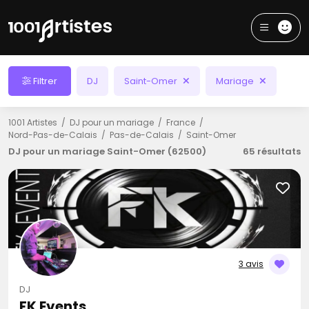
Filtrer
DJ
Saint-Omer
Mariage
1001 Artistes
DJ pour un mariage
France
Nord-Pas-de-Calais
Pas-de-Calais
Saint-Omer
DJ pour un mariage Saint-Omer (62500)
65 résultats
3 avis
DJ
FK Events