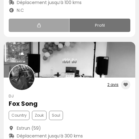
Déplacement jusqu’à 100 kms
N.C
Profil
2 avis
DJ
Fox Song
Country
Zouk
Soul
Estrun (59)
Déplacement jusqu’à 300 kms