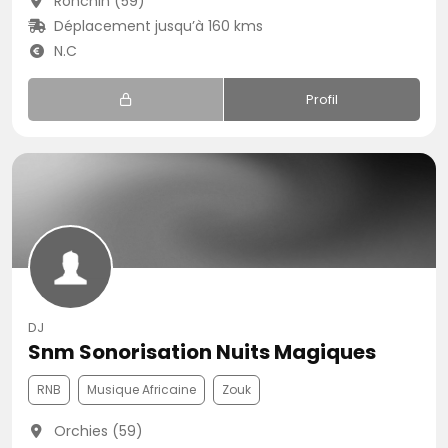
Ronchin (59)
Déplacement jusqu’à 160 kms
N.C
Profil
DJ
Snm Sonorisation Nuits Magiques
RNB
Musique Africaine
Zouk
Orchies (59)