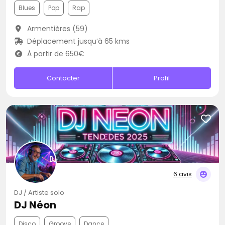
Blues
Pop
Rap
Armentières (59)
Déplacement jusqu’à 65 kms
À partir de 650€
Contacter
Profil
6 avis
DJ / Artiste solo
DJ Néon
Disco
Groove
Dance