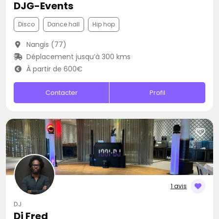
DJG-Events
Disco
Dance hall
Hip hop
Nangis (77)
Déplacement jusqu’à 300 kms
À partir de 600€
Contacter
Profil
1 avis
DJ
Dj Fred