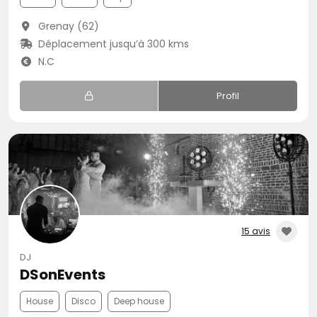
Grenay (62)
Déplacement jusqu’à 300 kms
N.C
Profil
15 avis
DJ
DSonEvents
House
Disco
Deep house