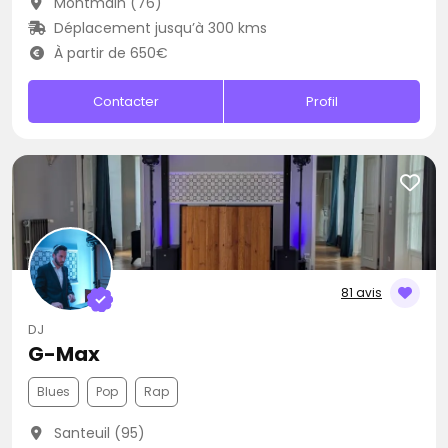
Montmain (76)
Déplacement jusqu’à 300 kms
À partir de 650€
Contacter
Profil
81 avis
DJ
G-Max
Blues
Pop
Rap
Santeuil (95)