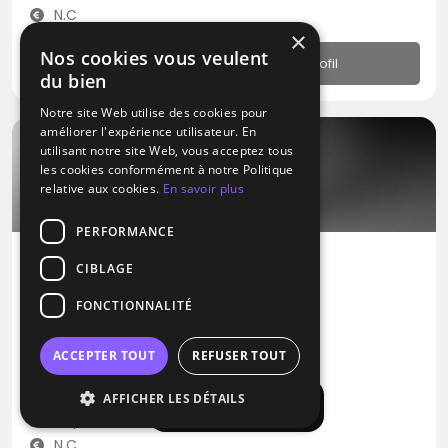
N.C
×
Nos cookies vous veulent
Profil
du bien
Notre site Web utilise des cookies pour
améliorer l'expérience utilisateur. En
utilisant notre site Web, vous acceptez tous
les cookies conformément à notre Politique
relative aux cookies.
En savoir plus
PERFORMANCE
CIBLAGE
DJ
FONCTIONNALITÉ
Festylight
Blues
Métal
Pop
ACCEPTER TOUT
REFUSER TOUT
Ham (80)
AFFICHER LES DÉTAILS
Afficher la carte
Déplacement jusqu’à 300 kms
N.C