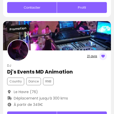
Contacter
Profil
Promotion
21 avis
DJ
Dj's Events MD Animation
Country
Dance
RNB
Le Havre (76)
Déplacement jusqu’à 300 kms
À partir de 349€