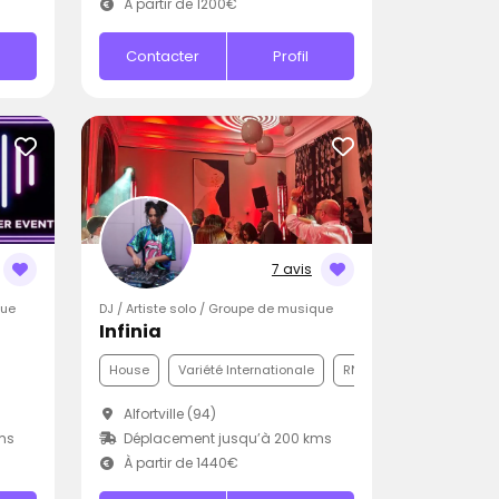
À partir de 1200€
Contacter
Profil
7 avis
que
DJ / Artiste solo / Groupe de musique
Infinia
House
Variété Internationale
RNB
)
Alfortville (94)
ms
Déplacement jusqu’à 200 kms
À partir de 1440€