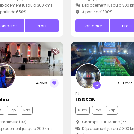
éplacement jusqu’à 300 kms
Déplacement jusqu’à 300 k
partir de 650€
À partir de 1390€
ontacter
Profil
Contacter
Profil
4 avis
513 avis
DJ
ilou
LDGSON
s
Pop
Rap
Blues
Pop
Rap
mainville (93)
Champs-sur-Marne (77)
éplacement jusqu’à 200 kms
Déplacement jusqu’à 300 k