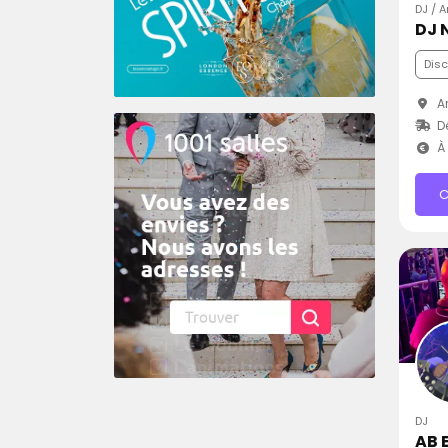
DJ / A
DJ 
Dis
Ar
D
À 
C
DJ
AB 