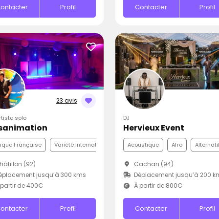
ontacter
Profil
Contacter
Profil
23 avis
rtiste solo
DJ
sanimation
Hervieux Event
ique Française
Variété Internationale
Disco
Acoustique
Afro
Alternati
âtillon (92)
Cachan (94)
éplacement jusqu’à 300 kms
Déplacement jusqu’à 200 k
partir de 400€
À partir de 800€
ontacter
Profil
Contacter
Profil