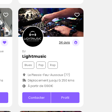
34 avis
que
DJ
Lightmusic
Blues
Pop
Rap
Le Plessis-Feu-Aussoux (77)
ms
Déplacement jusqu’à 250 kms
À partir de 1390€
Contacter
Profil