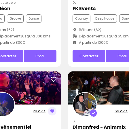
rtiste solo
DJ
Néon
FK Events
co
Groove
Dance
Country
Deep house
Dan
ras (62)
Béthune (62)
éplacement jusqu’à 300 kms
Déplacement jusqu’à 65 km
partir de 800€
À partir de 1000€
ontacter
Profil
Contacter
Profil
20 avis
69 avis
DJ
Evènementiel
Djmanfred - Animmix