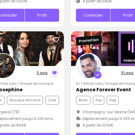
partir de 1000€
À partir de 590€
ontacter
Profil
Contacter
Profil
Promotion
11 avis
51 avis
Artiste solo / Groupe de musique
DJ / Artiste solo / Groupe de musi
Josephine
Agence Forever Event
s
Musique Africaine
Zouk
Blues
Pop
Rap
geval (78)
Champigny-sur-Marne (94
éplacement jusqu’à 200 kms
Déplacement jusqu’à 300 k
partir de 800€
À partir de 1000€