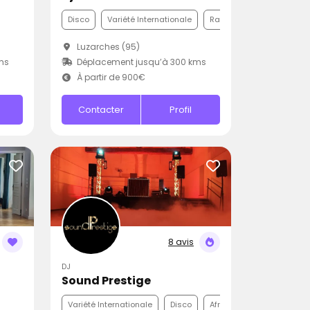
Disco
Variété Internationale
Rap
Luzarches (95)
ms
Déplacement jusqu’à 300 kms
À partir de 900€
Contacter
Profil
8 avis
DJ
Sound Prestige
Variété Internationale
Disco
Afro