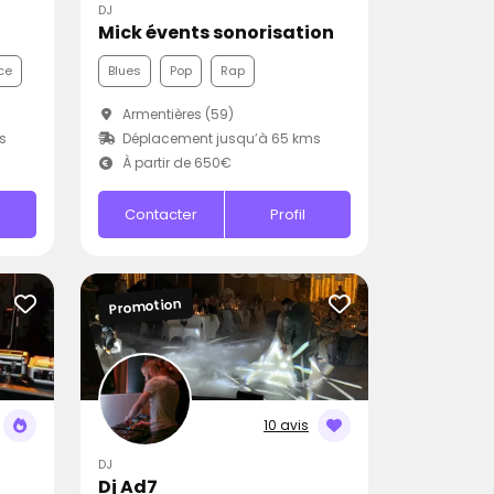
DJ
Mick évents sonorisation
ce
Blues
Pop
Rap
Armentières (59)
s
Déplacement jusqu’à 65 kms
À partir de 650€
Contacter
Profil
Promotion
10 avis
DJ
Dj Ad7