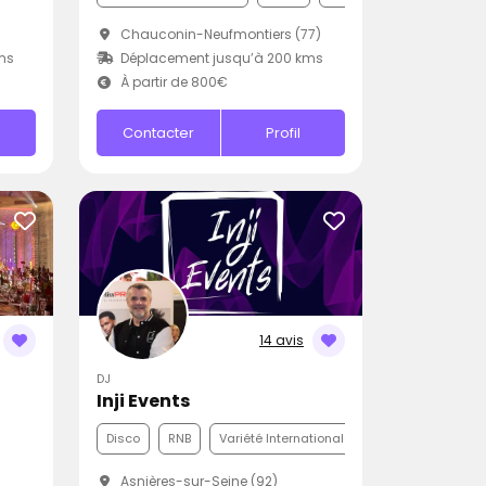
Chauconin-Neufmontiers (77)
ms
Déplacement jusqu’à 200 kms
À partir de 800€
Contacter
Profil
14 avis
DJ
Inji Events
Disco
RNB
Variété Internationale
Asnières-sur-Seine (92)