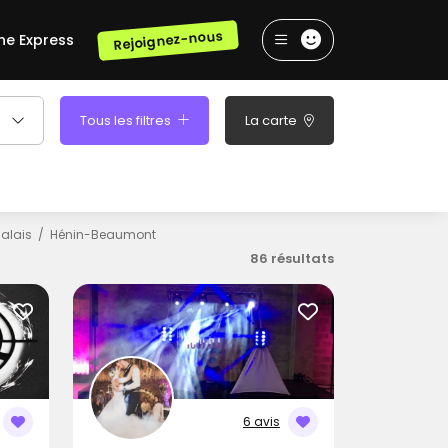
Rejoignez-nous
he Express
Tous les filtres
La carte
alais
Hénin-Beaumont
86 résultats
6 avis