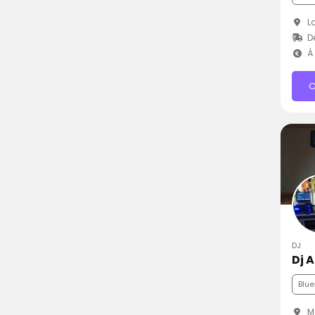
Lo
D
À 
C
DJ
Dj 
Blue
M