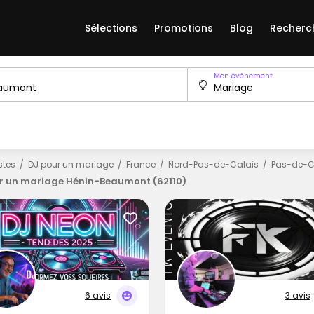
Sélections
Promotions
Blog
Recherc
Mon événement
istes
DJ pour un mariage
France
Nord-Pas-de-Calais
Pas-de-C
r un mariage Hénin-Beaumont (62110)
6 avis
3 avis