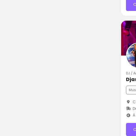
C
DJ / A
Dja
Mus
Ch
D
À 
C