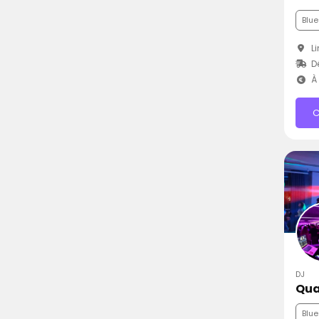
Blue
Li
D
À 
C
DJ
Qua
Blue