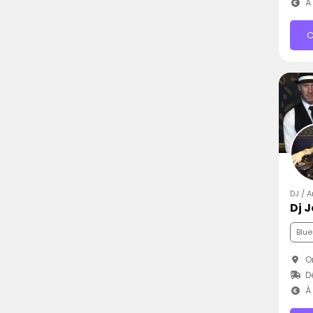
À 
C
DJ / 
Dj 
Blue
Or
D
À 