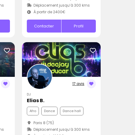
ms
Déplacement jusqu’à 300 kms
À partir de 2400€
Contacter
Profil
17 avis
DJ
Elias B.
Afro
Dance
Dance hall
Paris 8 (75)
ms
Déplacement jusqu’à 300 kms