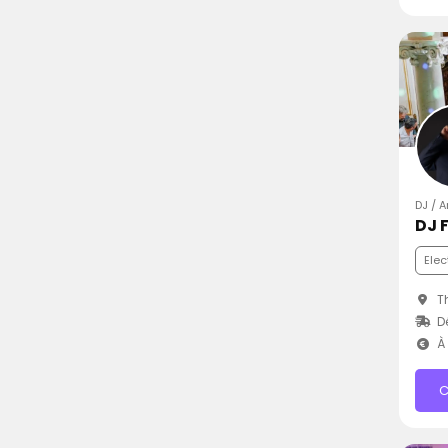
DJ / 
DJ F
Elec
Th
D
À 
C