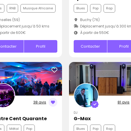
s
RNB
Musique Africaine
Blues
Pop
Rap
nselles (59)
Buchy (76)
éplacement jusqu’à 50 kms
Déplacement jusqu’à 300 k
partir de 600€
À partir de 550€
ontacter
Profil
Contacter
Profil
38 avis
81 avis
DJ
tre Cent Quarante
G-Max
s
Métal
Pop
Blues
Pop
Rap