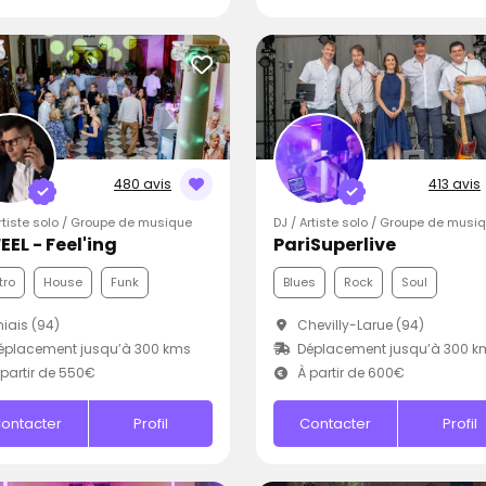
480 avis
413 avis
Artiste solo / Groupe de musique
DJ / Artiste solo / Groupe de musi
EEL - Feel'ing
PariSuperlive
tro
House
Funk
Blues
Rock
Soul
iais (94)
Chevilly-Larue (94)
éplacement jusqu’à 300 kms
Déplacement jusqu’à 300 k
partir de 550€
À partir de 600€
ontacter
Profil
Contacter
Profil