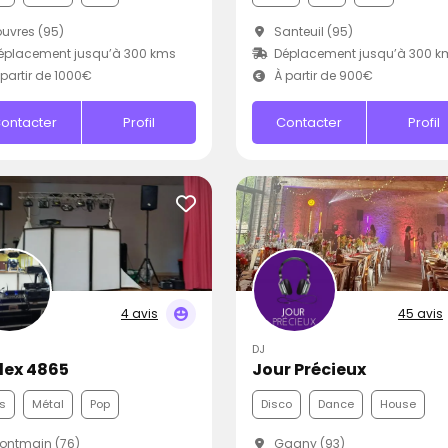
uvres (95)
Santeuil (95)
éplacement jusqu’à 300 kms
Déplacement jusqu’à 300 k
partir de 1000€
À partir de 900€
ontacter
Profil
Contacter
Profil
4 avis
45 avis
DJ
Alex 4865
Jour Précieux
s
Métal
Pop
Disco
Dance
House
ontmain (76)
Gagny (93)