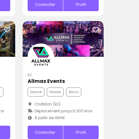
Contacter
Profil
DJ
Allmax Events
f
Dance
House
Disco
Châtillon (92)
ms
Déplacement jusqu’à 300 kms
À partir de 490€
Contacter
Profil