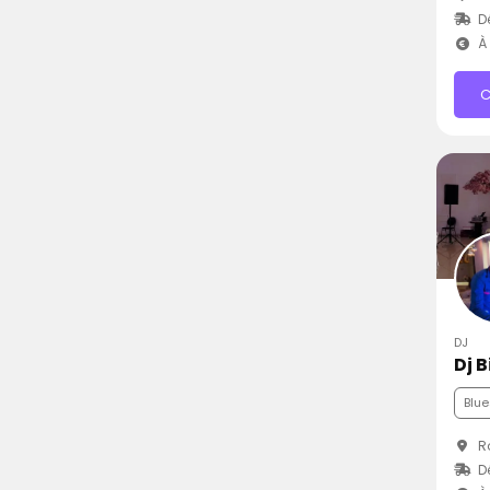
D
À 
C
DJ
Dj B
Blue
Ro
D