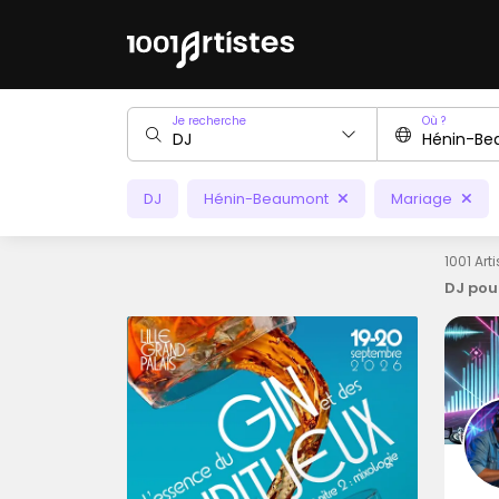
Je recherche
Où ?
DJ
Hénin-Beaumont
Mariage
1001 Art
DJ pou