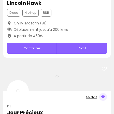
Lincoln Hawk
Disco
Hip hop
RNB
Chilly-Mazarin (91)
Déplacement jusqu’à 200 kms
À partir de 450€
Contacter
Profil
45 avis
DJ
Jour Précieux