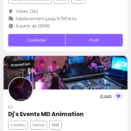
Orbec (14)
Déplacement jusqu’à 130 kms
À partir de 1300€
Contacter
Profil
Promotion
21 avis
DJ
Dj's Events MD Animation
Country
Dance
RNB