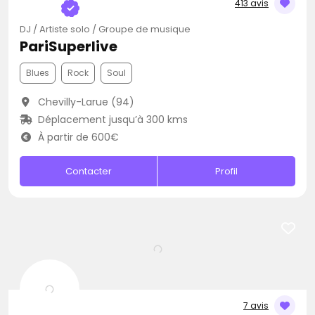
413 avis
DJ / Artiste solo / Groupe de musique
PariSuperlive
Blues
Rock
Soul
Chevilly-Larue (94)
Déplacement jusqu’à 300 kms
À partir de 600€
Contacter
Profil
7 avis