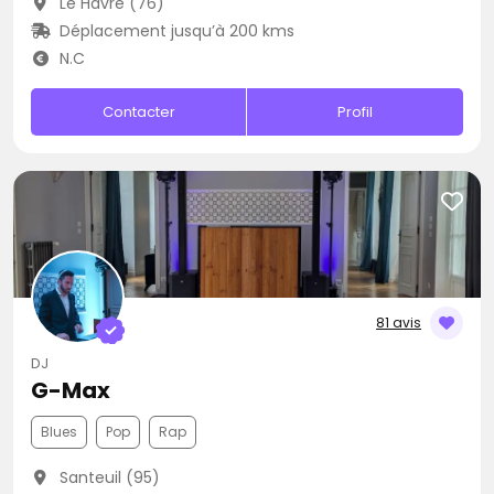
Le Havre (76)
Déplacement jusqu’à 200 kms
N.C
Contacter
Profil
81 avis
DJ
G-Max
Blues
Pop
Rap
Santeuil (95)