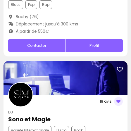
Blues
Pop
Rap
Buchy (76)
Déplacement jusqu’à 300 kms
À partir de 550€
Contacter
Profil
18 avis
DJ
Sono et Magie
Variété Internationale
Disco
Rock