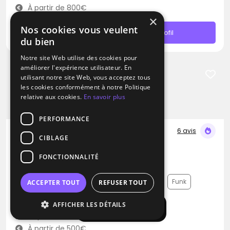
À partir de 800€
×
Nos cookies vous veulent
Contacter
Profil
du bien
Notre site Web utilise des cookies pour
améliorer l'expérience utilisateur. En
utilisant notre site Web, vous acceptez tous
les cookies conformément à notre Politique
relative aux cookies.
En savoir plus
PERFORMANCE
6 avis
CIBLAGE
DJ
FONCTIONNALITÉ
Dj Krys events
Musique Française
Variété Internationale
Funk
ACCEPTER TOUT
REFUSER TOUT
Saint-Pierre-du-Perray (91)
AFFICHER LES DÉTAILS
Afficher la carte
Déplacement jusqu’à 300 kms
À partir de 500€