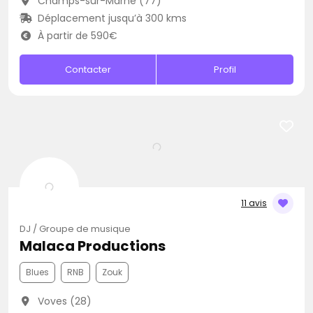
Champs-sur-Marne (77)
Déplacement jusqu’à 300 kms
À partir de 590€
Contacter
Profil
11 avis
DJ / Groupe de musique
Malaca Productions
Blues
RNB
Zouk
Voves (28)