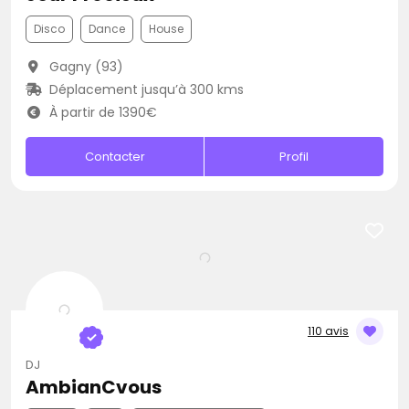
Disco
Dance
House
Gagny (93)
Déplacement jusqu’à 300 kms
À partir de 1390€
Contacter
Profil
110 avis
DJ
AmbianCvous