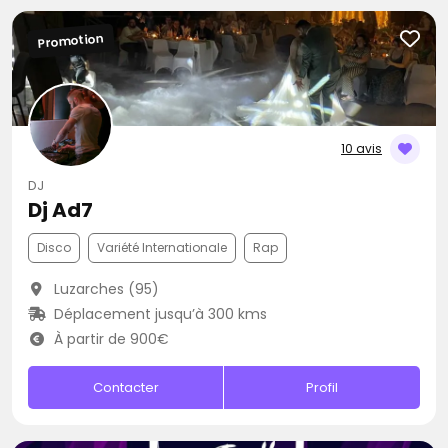
Promotion
10 avis
DJ
Dj Ad7
Disco
Variété Internationale
Rap
Luzarches (95)
Déplacement jusqu’à 300 kms
À partir de 900€
Contacter
Profil