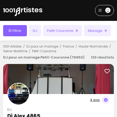
Filtrer
DJ
Petit-Couronne
Mariage
1001 Artistes
DJ pour un mariage
France
Haute-Normandie
Seine-Maritime
Petit-Couronne
DJ pour un mariage Petit-Couronne (76650)
120 résultats
4 avis
DJ
Dj Alex 4865