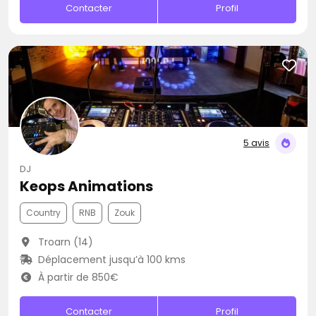
Contacter
Profil
5 avis
DJ
Keops Animations
Country
RNB
Zouk
Troarn (14)
Déplacement jusqu’à 100 kms
À partir de 850€
Contacter
Profil