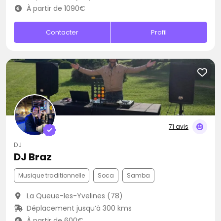
À partir de 1090€
Contacter
Profil
71 avis
DJ
DJ Braz
Musique traditionnelle
Soca
Samba
La Queue-les-Yvelines (78)
Déplacement jusqu’à 300 kms
À partir de 600€