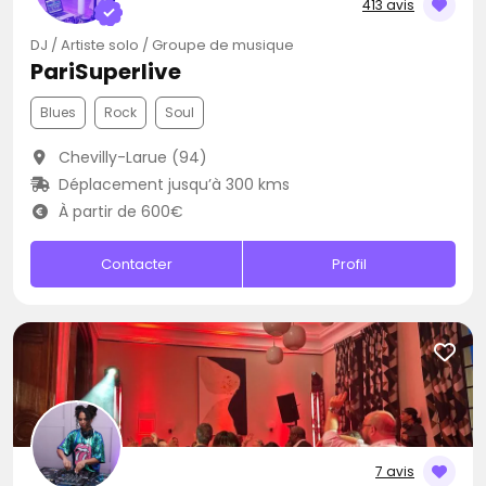
413 avis
DJ / Artiste solo / Groupe de musique
PariSuperlive
Blues
Rock
Soul
Chevilly-Larue (94)
Déplacement jusqu’à 300 kms
À partir de 600€
Contacter
Profil
7 avis