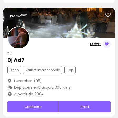
Promotion
10 avis
DJ
Dj Ad7
Disco
Variété Internationale
Rap
Luzarches (95)
Déplacement jusqu’à 300 kms
À partir de 900€
Contacter
Profil