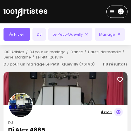
Filtrer
DJ
Le Petit-Quevilly
Mariage
1001 Artistes
DJ pour un mariage
France
Haute-Normandie
Seine-Maritime
Le Petit-Quevilly
DJ pour un mariage Le Petit-Quevilly (76140)
119 résultats
4 avis
DJ
Dj Alex 4865