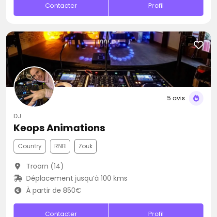
Contacter
Profil
5 avis
DJ
Keops Animations
Country
RNB
Zouk
Troarn (14)
Déplacement jusqu’à 100 kms
À partir de 850€
Contacter
Profil