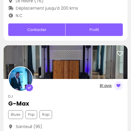
Le Havre (76)
Déplacement jusqu’à 200 kms
N.C
Contacter
Profil
81 avis
DJ
G-Max
Blues
Pop
Rap
Santeuil (95)