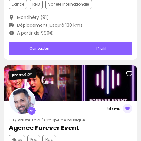
Dance
RNB
Variété Internationale
Montlhéry (91)
Déplacement jusqu’à 130 kms
À partir de 990€
Contacter
Profil
Promotion
51 avis
DJ / Artiste solo / Groupe de musique
Agence Forever Event
Blues
Pop
Rap