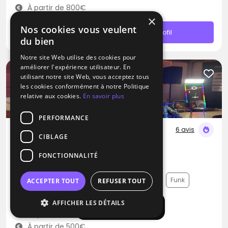
À partir de 800€
×
Nos cookies vous veulent
Contacter
Profil
du bien
Notre site Web utilise des cookies pour
améliorer l'expérience utilisateur. En
utilisant notre site Web, vous acceptez tous
les cookies conformément à notre Politique
relative aux cookies.
En savoir plus
PERFORMANCE
6 avis
CIBLAGE
DJ
FONCTIONNALITÉ
Dj Krys events
Musique Française
Variété Internationale
Funk
ACCEPTER TOUT
REFUSER TOUT
Saint-Pierre-du-Perray (91)
AFFICHER LES DÉTAILS
Afficher la carte
Déplacement jusqu’à 300 kms
À partir de 500€