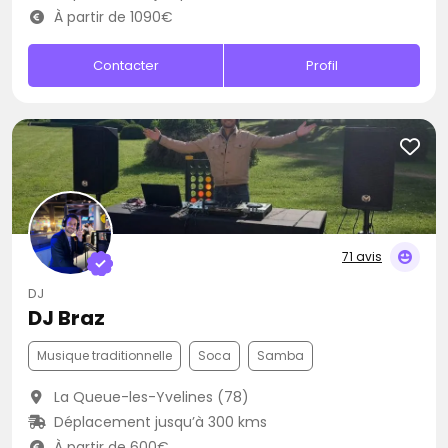
À partir de 1090€
Contacter
Profil
71 avis
DJ
DJ Braz
Musique traditionnelle
Soca
Samba
La Queue-les-Yvelines (78)
Déplacement jusqu’à 300 kms
À partir de 600€