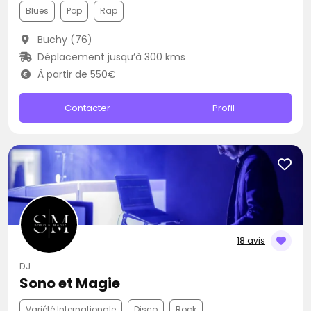
Blues
Pop
Rap
Buchy (76)
Déplacement jusqu’à 300 kms
À partir de 550€
Contacter
Profil
18 avis
DJ
Sono et Magie
Variété Internationale
Disco
Rock