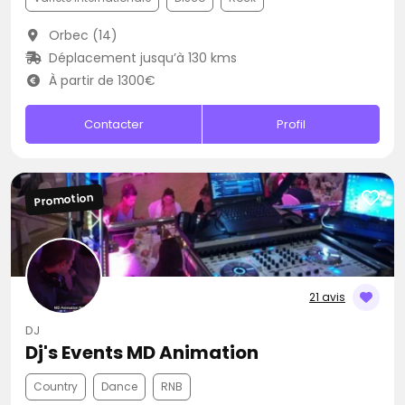
Orbec (14)
Déplacement jusqu’à 130 kms
À partir de 1300€
Contacter
Profil
Promotion
21 avis
DJ
Dj's Events MD Animation
Country
Dance
RNB