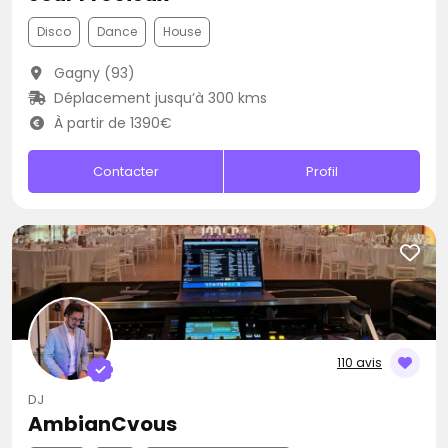
Disco
Dance
House
Gagny (93)
Déplacement jusqu’à 300 kms
À partir de 1390€
Contacter
Profil
110 avis
DJ
AmbianCvous