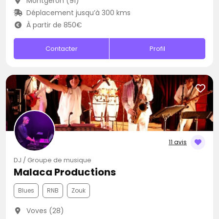
Montgeron (91)
Déplacement jusqu’à 300 kms
À partir de 850€
Contacter
Profil
11 avis
DJ / Groupe de musique
Malaca Productions
Blues
RNB
Zouk
Voves (28)