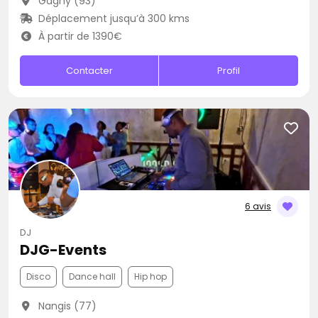
Gagny (93)
Déplacement jusqu’à 300 kms
À partir de 1390€
Contacter
Profil
6 avis
DJ
DJG-Events
Disco
Dance hall
Hip hop
Nangis (77)