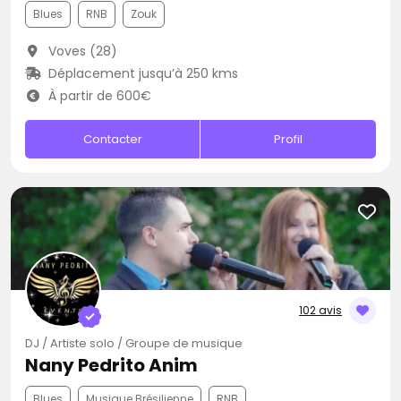
Blues
RNB
Zouk
Voves (28)
Déplacement jusqu’à 250 kms
À partir de 600€
Contacter
Profil
102 avis
DJ / Artiste solo / Groupe de musique
Nany Pedrito Anim
Blues
Musique Brésilienne
RNB