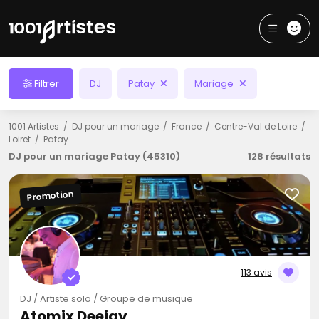
Filtrer
DJ
Patay
Mariage
1001 Artistes
DJ pour un mariage
France
Centre-Val de Loire
Loiret
Patay
DJ pour un mariage Patay (45310)
128 résultats
Promotion
113 avis
DJ / Artiste solo / Groupe de musique
Atomix Deejay