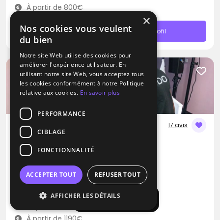
À partir de 800€
×
Nos cookies vous veulent
Contacter
Profil
du bien
Notre site Web utilise des cookies pour
améliorer l'expérience utilisateur. En
utilisant notre site Web, vous acceptez tous
les cookies conformément à notre Politique
relative aux cookies.
En savoir plus
PERFORMANCE
17 avis
CIBLAGE
DJ
FONCTIONNALITÉ
Ludo-Evenementiel
Disco
RNB
Musique Africaine
ACCEPTER TOUT
REFUSER TOUT
Bailly-Romainvilliers (77)
AFFICHER LES DÉTAILS
Afficher la carte
Déplacement jusqu’à 150 kms
À partir de 1190€