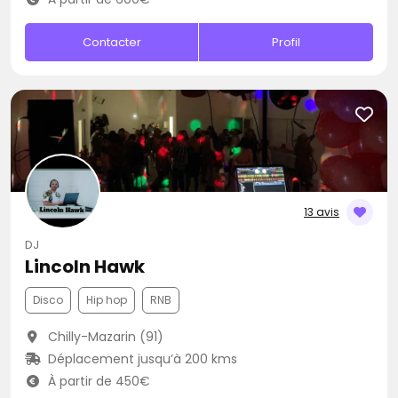
Contacter
Profil
13 avis
DJ
Lincoln Hawk
Disco
Hip hop
RNB
Chilly-Mazarin (91)
Déplacement jusqu’à 200 kms
À partir de 450€