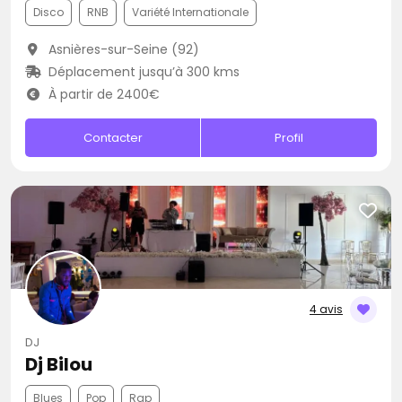
Disco
RNB
Variété Internationale
Asnières-sur-Seine (92)
Déplacement jusqu’à 300 kms
À partir de 2400€
Contacter
Profil
4 avis
DJ
Dj Bilou
Blues
Pop
Rap