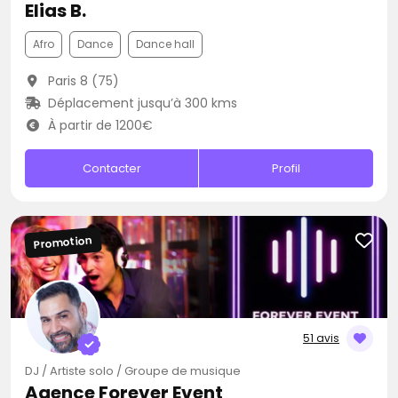
Elias B.
Afro
Dance
Dance hall
Paris 8 (75)
Déplacement jusqu’à 300 kms
À partir de 1200€
Contacter
Profil
Promotion
51 avis
DJ / Artiste solo / Groupe de musique
Agence Forever Event