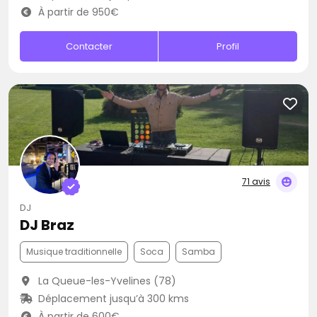
À partir de 950€
Contacter
Profil
71 avis
DJ
DJ Braz
Musique traditionnelle
Soca
Samba
La Queue-les-Yvelines (78)
Déplacement jusqu’à 300 kms
À partir de 600€