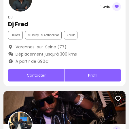
1 avis
DJ
Dj Fred
Blues
Musique Africaine
Zouk
Varennes-sur-Seine (77)
Déplacement jusqu’à 300 kms
À partir de 690€
Contacter
Profil