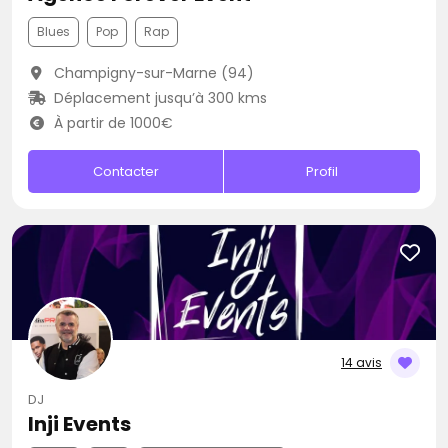
Blues
Pop
Rap
Champigny-sur-Marne (94)
Déplacement jusqu’à 300 kms
À partir de 1000€
Contacter
Profil
14 avis
DJ
Inji Events