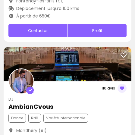
Fontenay-lès-Briis (91)
Déplacement jusqu’à 100 kms
À partir de 650€
Contacter
Profil
110 avis
DJ
AmbianCvous
Dance
RNB
Variété Internationale
Montlhéry (91)