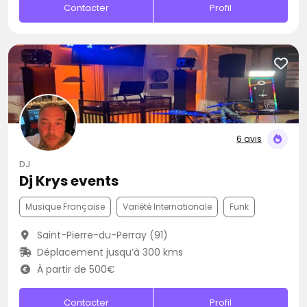
Contacter
Profil
6 avis
DJ
Dj Krys events
Musique Française
Variété Internationale
Funk
Saint-Pierre-du-Perray (91)
Déplacement jusqu’à 300 kms
À partir de 500€
Contacter
Profil