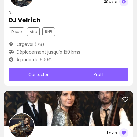
23 avis
DJ
DJ Velrich
Disco
Afro
RNB
Orgeval (78)
Déplacement jusqu’à 150 kms
À partir de 600€
Contacter
Profil
11 avis