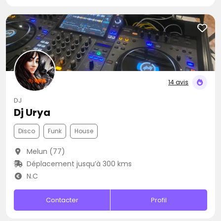
14 avis
DJ
Dj Urya
Disco
Funk
House
Melun (77)
Déplacement jusqu’à 300 kms
N.C
Contacter
Profil