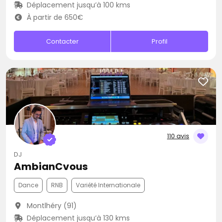
Déplacement jusqu’à 100 kms
À partir de 650€
Contacter
Profil
110 avis
DJ
AmbianCvous
Dance
RNB
Variété Internationale
Montlhéry (91)
Déplacement jusqu’à 130 kms