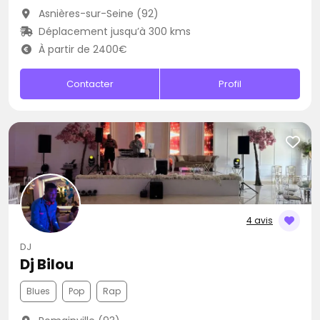
Asnières-sur-Seine (92)
Déplacement jusqu’à 300 kms
À partir de 2400€
Contacter
Profil
4 avis
DJ
Dj Bilou
Blues
Pop
Rap