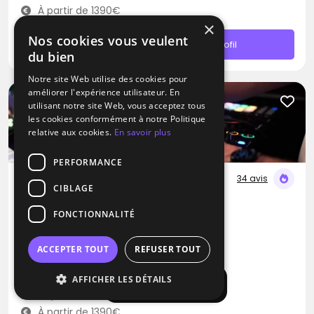
À partir de 1390€
×
Nos cookies vous veulent
Contacter
Profil
du bien
Notre site Web utilise des cookies pour
améliorer l'expérience utilisateur. En
utilisant notre site Web, vous acceptez tous
les cookies conformément à notre Politique
relative aux cookies.
En savoir plus
PERFORMANCE
34 avis
CIBLAGE
DJ
FONCTIONNALITÉ
Lightmusic
Blues
Pop
Rap
ACCEPTER TOUT
REFUSER TOUT
Le Plessis-Feu-Aussoux (77)
AFFICHER LES DÉTAILS
Afficher la carte
Déplacement jusqu’à 250 kms
À partir de 1390€