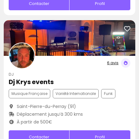
Contacter
Profil
6 avis
DJ
Dj Krys events
Musique Française
Variété Internationale
Funk
Saint-Pierre-du-Perray (91)
Déplacement jusqu’à 300 kms
À partir de 500€
Contacter
Profil