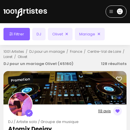
Filtrer
DJ
Olivet
Mariage
1001 Artistes
DJ pour un mariage
France
Centre-Val de Loire
Loiret
Olivet
DJ pour un mariage Olivet (45160)
128 résultats
Promotion
113 avis
DJ / Artiste solo / Groupe de musique
Atomix Deejay