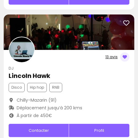
13 avis
DJ
Lincoln Hawk
Disco
Hip hop
RNB
Chilly-Mazarin (91)
Déplacement jusqu’à 200 kms
À partir de 450€
Contacter
Profil