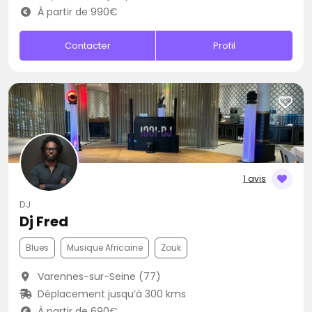
À partir de 990€
Contacter
Profil
1 avis
DJ
Dj Fred
Blues
Musique Africaine
Zouk
Varennes-sur-Seine (77)
Déplacement jusqu’à 300 kms
À partir de 690€