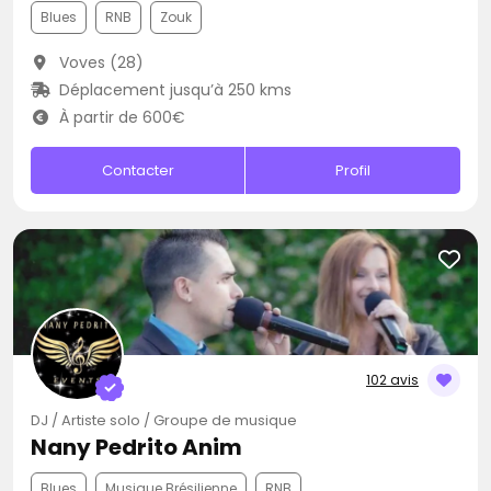
Blues
RNB
Zouk
Voves (28)
Déplacement jusqu’à 250 kms
À partir de 600€
Contacter
Profil
102 avis
DJ / Artiste solo / Groupe de musique
Nany Pedrito Anim
Blues
Musique Brésilienne
RNB