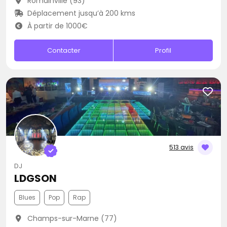
Romainville (93)
Déplacement jusqu’à 200 kms
À partir de 1000€
Contacter
Profil
513 avis
DJ
LDGSON
Blues
Pop
Rap
Champs-sur-Marne (77)