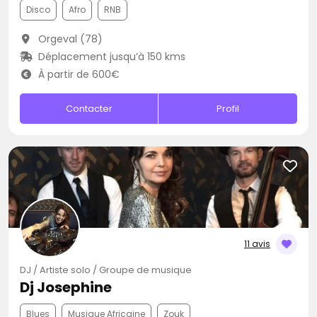
Disco
Afro
RNB
Orgeval (78)
Déplacement jusqu’à 150 kms
À partir de 600€
Contacter
Profil
11 avis
DJ / Artiste solo / Groupe de musique
Dj Josephine
Blues
Musique Africaine
Zouk