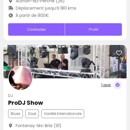
Authon-du-Perche (28)
Déplacement jusqu’à 180 kms
À partir de 800€
Contacter
Profil
1 avis
DJ
ProDJ Show
Blues
Zouk
Variété Internationale
Fontenay-lès-Briis (91)