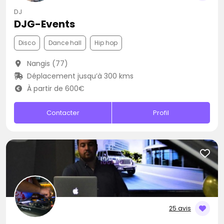
DJ
DJG-Events
Disco
Dance hall
Hip hop
Nangis (77)
Déplacement jusqu’à 300 kms
À partir de 600€
Contacter
Profil
25 avis