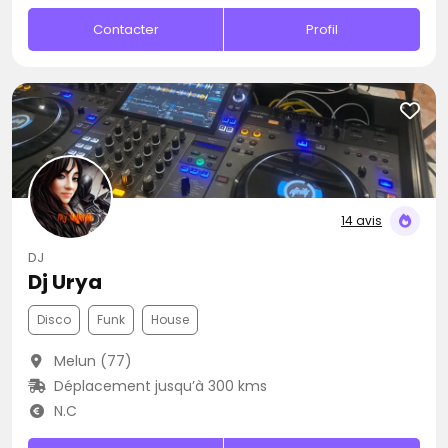
Contacter
Profil
14 avis
DJ
Dj Urya
Disco
Funk
House
Melun (77)
Déplacement jusqu’à 300 kms
N.C