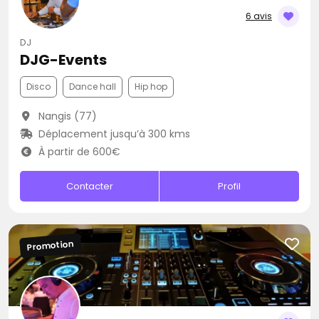
6 avis
DJ
DJG-Events
Disco
Dance hall
Hip hop
Nangis (77)
Déplacement jusqu’à 300 kms
À partir de 600€
Contacter
Profil
Promotion