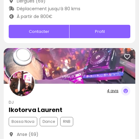
Liergues (69)
Déplacement jusqu’à 80 kms
À partir de 800€
Contacter
Profil
4 avis
DJ
Ikotorva Laurent
Bossa Nova
Dance
RNB
Anse (69)