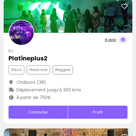
4 avis
DJ
Platineplus2
Disco
Hard rock
Reggae
Châbons (38)
Déplacement jusqu’à 200 kms
À partir de 750€
Contacter
Profil