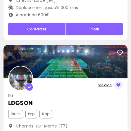
Chevilly-Larue (94)
Déplacement jusqu’à 300 kms
À partir de 600€
Contacter
Profil
513 avis
DJ
LDGSON
Blues
Pop
Rap
Champs-sur-Marne (77)