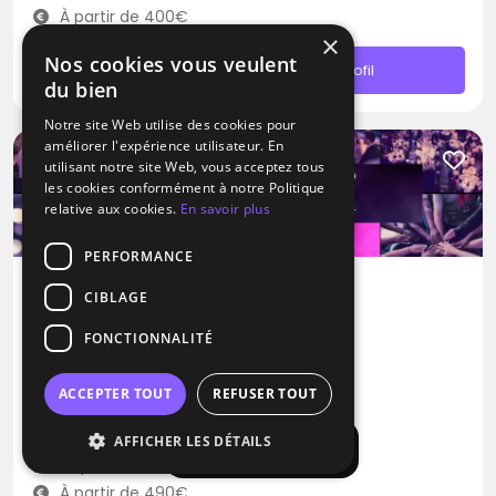
À partir de 400€
×
Nos cookies vous veulent
Contacter
Profil
du bien
Notre site Web utilise des cookies pour
améliorer l'expérience utilisateur. En
utilisant notre site Web, vous acceptez tous
les cookies conformément à notre Politique
relative aux cookies.
En savoir plus
PERFORMANCE
CIBLAGE
DJ
FONCTIONNALITÉ
Allmax Events
Dance
House
Disco
ACCEPTER TOUT
REFUSER TOUT
Châtillon (92)
AFFICHER LES DÉTAILS
Afficher la carte
Déplacement jusqu’à 300 kms
À partir de 490€