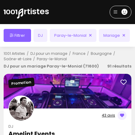
Filtrer
DJ
Paray-le-Monial
Mariage
1001 Artistes
DJ pour un mariage
France
Bourgogne
Saône-et-Loire
Paray-le-Monial
DJ pour un mariage Paray-le-Monial (71600)
91 résultats
Promotion
43 avis
DJ
Amelint Events