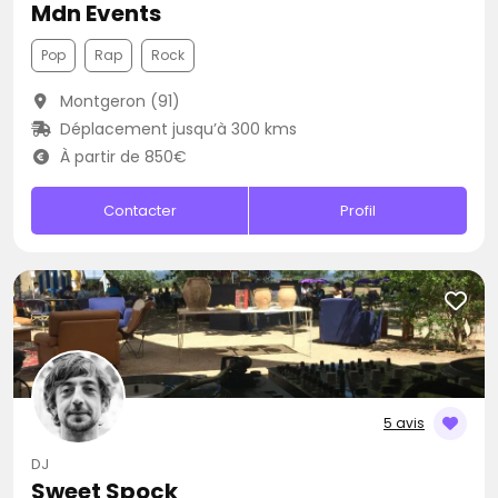
Mdn Events
Pop
Rap
Rock
Montgeron (91)
Déplacement jusqu’à 300 kms
À partir de 850€
Contacter
Profil
5 avis
DJ
Sweet Spock