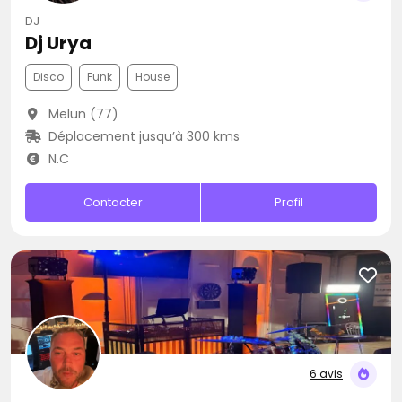
DJ
Dj Urya
Disco
Funk
House
Melun (77)
Déplacement jusqu’à 300 kms
N.C
Contacter
Profil
6 avis