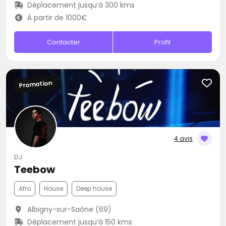
Déplacement jusqu’à 300 kms
À partir de 1000€
Contacter
Profil
Promotion
4 avis
DJ
Teebow
Afro
House
Deep house
Albigny-sur-Saône (69)
Déplacement jusqu’à 150 kms