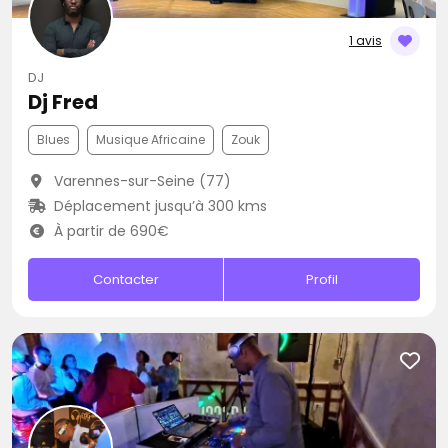
1 avis
DJ
Dj Fred
Blues
Musique Africaine
Zouk
Varennes-sur-Seine (77)
Déplacement jusqu’à 300 kms
À partir de 690€
Contacter
Profil