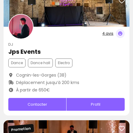
4 avis
DJ
Jps Events
Dance
Dance hall
Electro
Cognin-les-Gorges (38)
Déplacement jusqu’à 200 kms
À partir de 650€
Contacter
Profil
Promotion