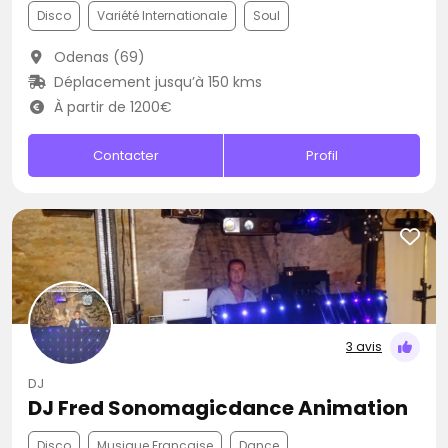
Disco
Variété Internationale
Soul
Odenas (69)
Déplacement jusqu’à 150 kms
À partir de 1200€
Contacter
Profil
3 avis
DJ
DJ Fred Sonomagicdance Animation
Disco
Musique Française
Dance