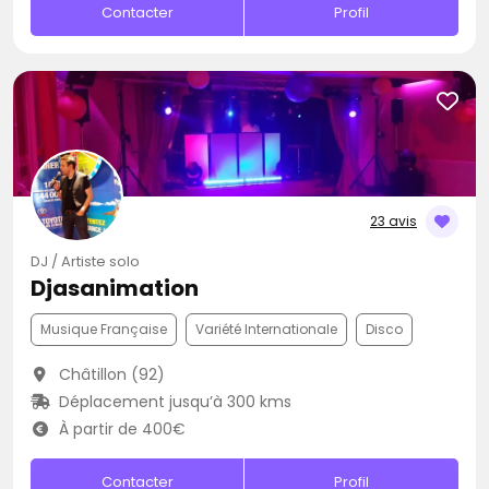
Contacter
Profil
23 avis
DJ / Artiste solo
Djasanimation
Musique Française
Variété Internationale
Disco
Châtillon (92)
Déplacement jusqu’à 300 kms
À partir de 400€
Contacter
Profil