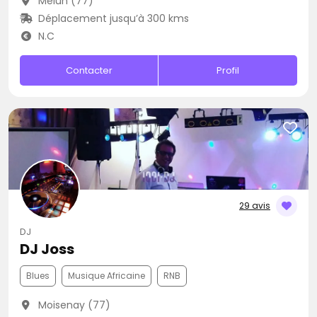
Melun (77)
Déplacement jusqu’à 300 kms
N.C
Contacter
Profil
29 avis
DJ
DJ Joss
Blues
Musique Africaine
RNB
Moisenay (77)