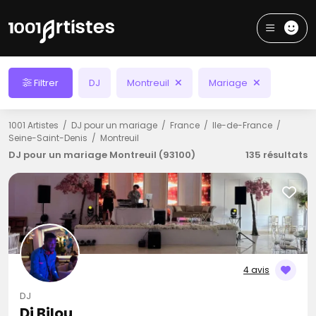
Filtrer
DJ
Montreuil
Mariage
1001 Artistes
DJ pour un mariage
France
Ile-de-France
Seine-Saint-Denis
Montreuil
DJ pour un mariage Montreuil (93100)
135 résultats
4 avis
DJ
Dj Bilou