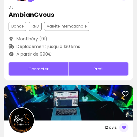
DJ
AmbianCvous
Dance
RNB
Variété Internationale
Montlhéry (91)
Déplacement jusqu’à 130 kms
À partir de 990€
Contacter
Profil
12 avis