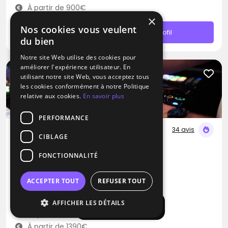
À partir de 900€
×
Nos cookies vous veulent
Contacter
Profil
du bien
Notre site Web utilise des cookies pour
améliorer l'expérience utilisateur. En
utilisant notre site Web, vous acceptez tous
les cookies conformément à notre Politique
relative aux cookies.
En savoir plus
PERFORMANCE
34 avis
CIBLAGE
DJ
FONCTIONNALITÉ
Lightmusic
Blues
Pop
Rap
ACCEPTER TOUT
REFUSER TOUT
Le Plessis-Feu-Aussoux (77)
AFFICHER LES DÉTAILS
Afficher la carte
Déplacement jusqu’à 250 kms
À partir de 1390€