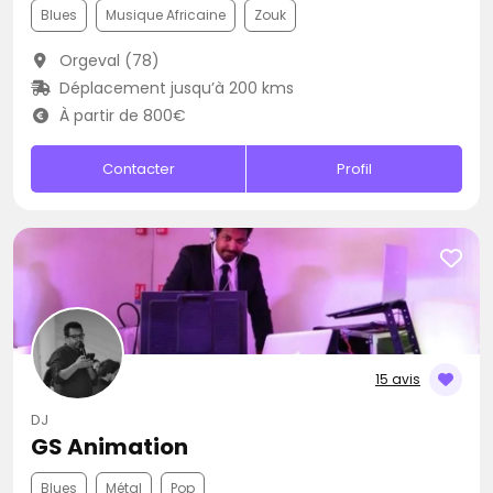
Blues
Musique Africaine
Zouk
Orgeval (78)
Déplacement jusqu’à 200 kms
À partir de 800€
Contacter
Profil
15 avis
DJ
GS Animation
Blues
Métal
Pop