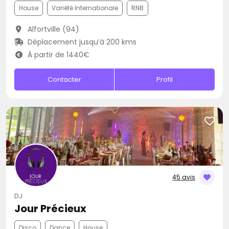
House
Variété Internationale
RNB
Alfortville (94)
Déplacement jusqu’à 200 kms
À partir de 1440€
Contacter
Profil
45 avis
DJ
Jour Précieux
Disco
Dance
House