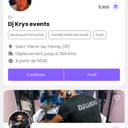
6 avis
DJ
Dj Krys events
Musique Française
Variété Internationale
Funk
Saint-Pierre-du-Perray (91)
Déplacement jusqu’à 300 kms
À partir de 500€
Contacter
Profil