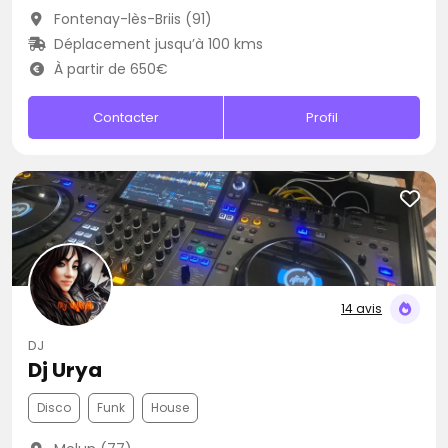
Fontenay-lès-Briis (91)
Déplacement jusqu’à 100 kms
À partir de 650€
Contacter
Profil
14 avis
DJ
Dj Urya
Disco
Funk
House