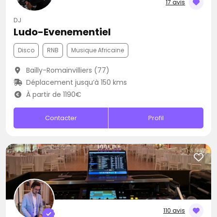
17 avis
DJ
Ludo-Evenementiel
Disco
RNB
Musique Africaine
Bailly-Romainvilliers (77)
Déplacement jusqu’à 150 kms
À partir de 1190€
Contacter
Profil
110 avis