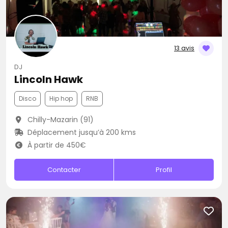
13 avis
DJ
Lincoln Hawk
Disco
Hip hop
RNB
Chilly-Mazarin (91)
Déplacement jusqu’à 200 kms
À partir de 450€
Contacter
Profil