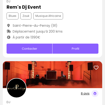
DJ
Rem's Dj Event
Blues
Zouk
Musique Africaine
Saint-Pierre-du-Perray (91)
Déplacement jusqu’à 200 kms
À partir de 1390€
Contacter
Profil
8 avis
DJ