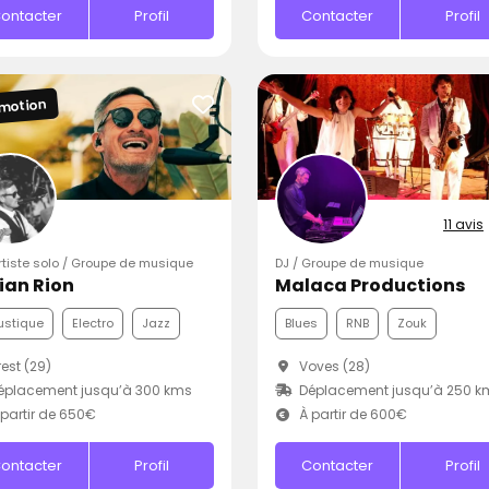
ontacter
Profil
Contacter
Profil
motion
11 avis
Artiste solo / Groupe de musique
DJ / Groupe de musique
rian Rion
Malaca Productions
ustique
Electro
Jazz
Blues
RNB
Zouk
est (29)
Voves (28)
éplacement jusqu’à 300 kms
Déplacement jusqu’à 250 k
partir de 650€
À partir de 600€
ontacter
Profil
Contacter
Profil