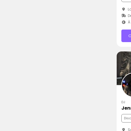
La
Dé
À 
C
DJ
Jen
Dis
Sa