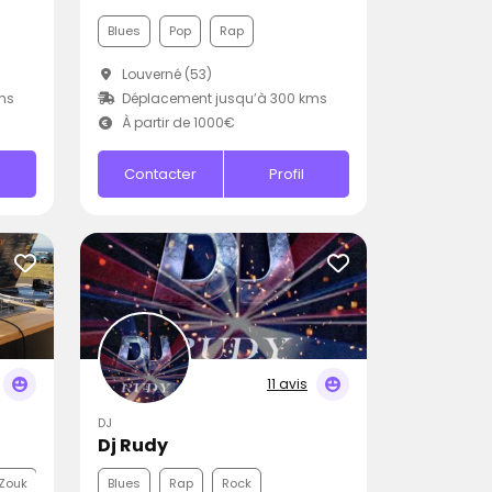
Blues
Pop
Rap
Louverné (53)
ms
Déplacement jusqu’à 300 kms
À partir de 1000€
Contacter
Profil
11 avis
DJ
Dj Rudy
Zouk
Blues
Rap
Rock