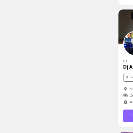
DJ
Dj 
Blue
M
D
À 
C