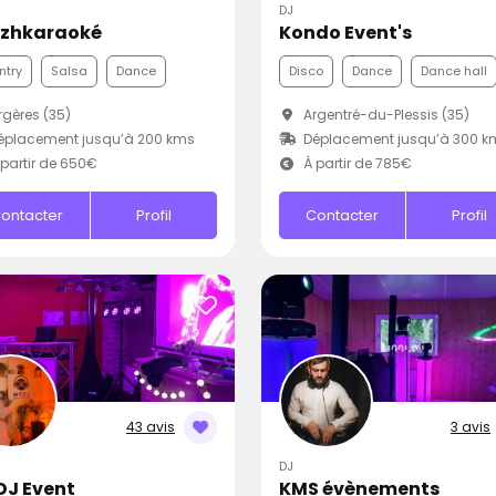
DJ
izhkaraoké
Kondo Event's
ntry
Salsa
Dance
Disco
Dance
Dance hall
gères (35)
Argentré-du-Plessis (35)
éplacement jusqu’à 200 kms
Déplacement jusqu’à 300 k
partir de 650€
À partir de 785€
ontacter
Profil
Contacter
Profil
43 avis
3 avis
DJ
DJ Event
KMS évènements