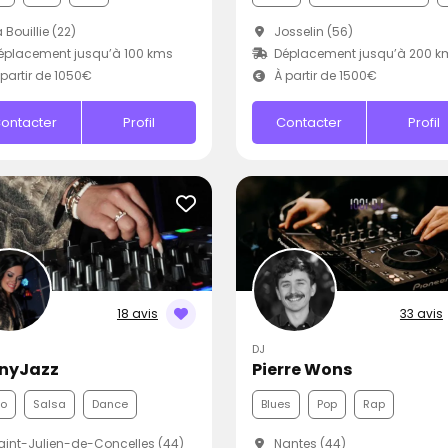
 Bouillie (22)
Josselin (56)
placement jusqu’à 100 kms
Déplacement jusqu’à 200 k
partir de 1050€
À partir de 1500€
ontacter
Profil
Contacter
Profil
18 avis
33 avis
DJ
nyJazz
Pierre Wons
co
Salsa
Dance
Blues
Pop
Rap
int-Julien-de-Concelles (44)
Nantes (44)