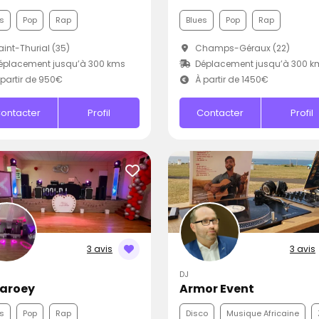
s
Pop
Rap
Blues
Pop
Rap
int-Thurial (35)
Champs-Géraux (22)
éplacement jusqu’à 300 kms
Déplacement jusqu’à 300 k
partir de 950€
À partir de 1450€
ontacter
Profil
Contacter
Profil
3 avis
3 avis
DJ
Daroey
Armor Event
s
Pop
Rap
Disco
Musique Africaine