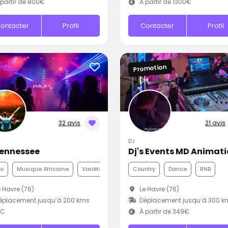
partir de 800€
À partir de 1300€
ontacter
Profil
Contacter
Profil
Promotion
32 avis
21 avis
DJ
Tennessee
Dj's Events MD Animat
co
Musique Africaine
Variété Internationale
Country
Dance
RNB
 Havre (76)
Le Havre (76)
éplacement jusqu’à 200 kms
Déplacement jusqu’à 300 k
.C
À partir de 349€