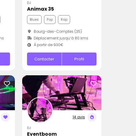
DJ
Animax 35
Blues
Pop
Rap
Bourg-des-Comptes (35)
ms
Déplacement jusqu’à 80 kms
À partir de 930€
Contacter
Profil
14 avis
DJ
Eventboom