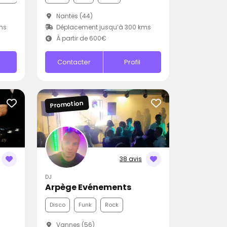
Nantes (44)
ms
Déplacement jusqu’à 300 kms
À partir de 600€
Contacter
Profil
Promotion
38 avis
DJ
Arpège Evénements
Disco
Funk
Rock
Vannes (56)