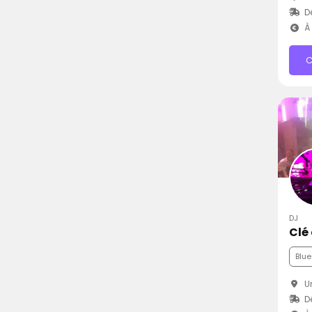
Dé
À 
C
DJ
Clé
Blue
Ur
D