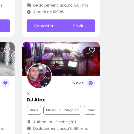
ms
Déplacement jusqu’à 150 kms
À partir de 1000€
Contacter
Profil
16 avis
DJ
DJ Alex
Blues
Musique Française
Dance
Authon-du-Perche (28)
ms
Déplacement jusqu’à 180 kms