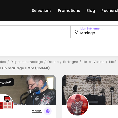
Sélections
Promotions
Blog
Recherc
Mon événement
istes
DJ pour un mariage
France
Bretagne
Ille-et-Vilaine
Liffré
r un mariage Liffré (35340)
motion
2 avis