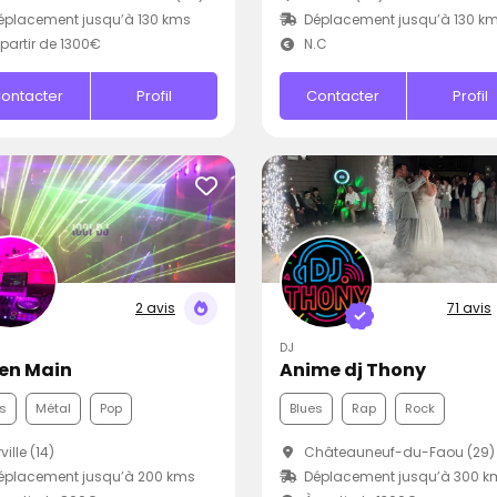
placement jusqu’à 130 kms
Déplacement jusqu’à 130 k
partir de 1300€
N.C
ontacter
Profil
Contacter
Profil
2 avis
71 avis
DJ
 en Main
Anime dj Thony
s
Métal
Pop
Blues
Rap
Rock
ville (14)
Châteauneuf-du-Faou (29)
éplacement jusqu’à 200 kms
Déplacement jusqu’à 300 k