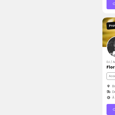
C
Pro
DJ / 
Flo
Aco
Br
D
À 
C