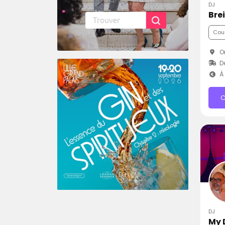
DJ
Bre
Cou
Or
D
À 
C
DJ
My 