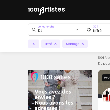
Je recherche
Où ?
DJ
Liffré
Mariage
1001 Art
DJ pou
Pro