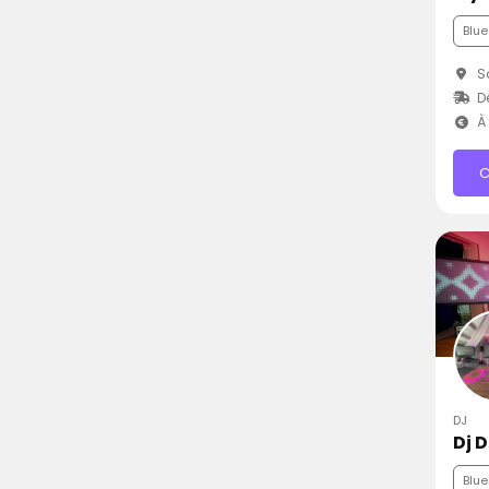
Blue
Sa
D
À 
C
DJ
Dj 
Blue