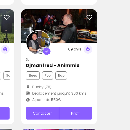
69 avis
DJ
Djmanfred - Animmix
Samba
Blues
Pop
Rap
Buchy (76)
ms
Déplacement jusqu’à 300 kms
À partir de 550€
Contacter
Profil