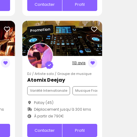
Contacter
Profil
Promotion
113 avis
DJ / Artiste solo / Groupe de musique
Atomix Deejay
Variété Internationale
Musique Française
Pop
Patay (45)
ms
Déplacement jusqu’à 300 kms
À partir de 790€
Contacter
Profil