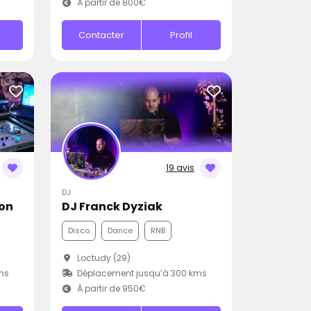
À partir de 800€
Contacter
Profil
19 avis
DJ
ion
DJ Franck Dyziak
Disco
Dance
RNB
Loctudy (29)
ms
Déplacement jusqu’à 300 kms
À partir de 950€