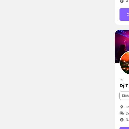
À 
C
DJ
Dj 
Dis
Le
D
N