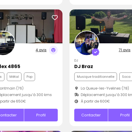
4 avis
71 avis
DJ
Alex 4865
DJ Braz
s
Métal
Pop
Musique traditionnelle
Soca
ontmain (76)
La Queue-les-Yvelines (78)
éplacement jusqu’à 300 kms
Déplacement jusqu’à 300 k
partir de 650€
À partir de 600€
ontacter
Profil
Contacter
Profil