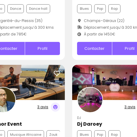
co
Dance
Dance hall
Blues
Pop
Rap
gentré-du-Plessis (35)
Champs-Géraux (22)
éplacement jusqu’à 300 kms
Déplacement jusqu’à 300 k
partir de 785€
À partir de 1450€
ontacter
Profil
Contacter
Profil
3 avis
3 avis
DJ
or Event
Dj Daroey
co
Musique Africaine
Zouk
Blues
Pop
Rap