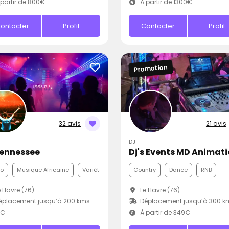
partir de 800€
À partir de 1300€
ontacter
Profil
Contacter
Profil
Promotion
32 avis
21 avis
DJ
Tennessee
Dj's Events MD Animat
co
Musique Africaine
Variété Internationale
Country
Dance
RNB
 Havre (76)
Le Havre (76)
éplacement jusqu’à 200 kms
Déplacement jusqu’à 300 k
.C
À partir de 349€