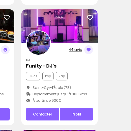
44 avis
DJ
Funity - DJ's
Blues
Pop
Rap
Saint-Cyr-l'École (78)
ms
Déplacement jusqu’à 300 kms
À partir de 900€
Contacter
Profil