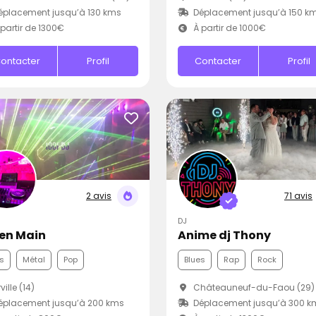
placement jusqu’à 130 kms
Déplacement jusqu’à 150 k
partir de 1300€
À partir de 1000€
ontacter
Profil
Contacter
Profil
2 avis
71 avis
DJ
 en Main
Anime dj Thony
s
Métal
Pop
Blues
Rap
Rock
ville (14)
Châteauneuf-du-Faou (29)
éplacement jusqu’à 200 kms
Déplacement jusqu’à 300 k