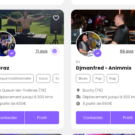
71 avis
69 avis
DJ
Braz
Djmanfred - Animmix
que traditionnelle
Soca
Samba
Blues
Pop
Rap
 Queue-les-Yvelines (78)
Buchy (76)
éplacement jusqu’à 300 kms
Déplacement jusqu’à 300 k
partir de 600€
À partir de 550€
ontacter
Profil
Contacter
Profil