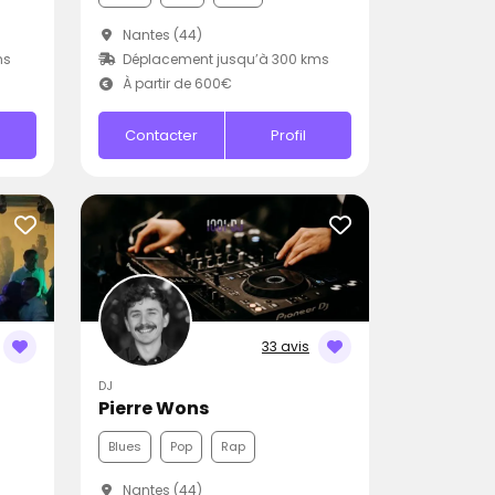
Nantes (44)
ms
Déplacement jusqu’à 300 kms
À partir de 600€
Contacter
Profil
33 avis
DJ
Pierre Wons
Blues
Pop
Rap
Nantes (44)