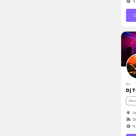
À 
C
DJ
Dj 
Dis
Le
D
N