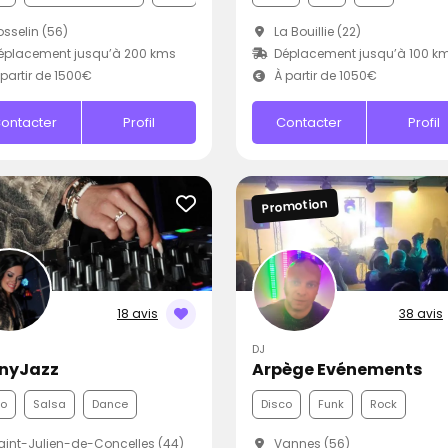
sselin (56)
La Bouillie (22)
éplacement jusqu’à 200 kms
Déplacement jusqu’à 100 k
partir de 1500€
À partir de 1050€
ontacter
Profil
Contacter
Profil
Promotion
18 avis
38 avis
DJ
nyJazz
Arpège Evénements
co
Salsa
Dance
Disco
Funk
Rock
int-Julien-de-Concelles (44)
Vannes (56)