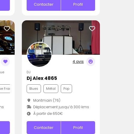
Contacter
Profil
4 avis
que
DJ
Dj Alex 4865
e Française
Pop
Blues
Métal
Pop
Montmain (76)
ms
Déplacement jusqu’à 300 kms
À partir de 650€
Contacter
Profil