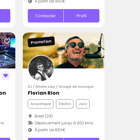
À partir de 950€
Contacter
Profil
Promotion
DJ / Artiste solo / Groupe de musique
ion
Florian Rion
Acoustique
Electro
Jazz
Brest (29)
ms
Déplacement jusqu’à 300 kms
À partir de 650€