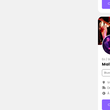
C
DJ / 
Mal
Blue
Vo
D
À 
C