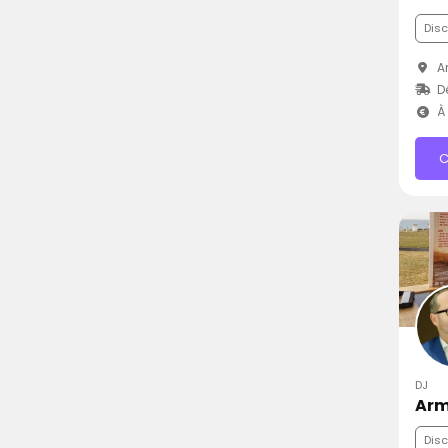
Dis
Ar
D
À 
C
DJ
Arm
Dis