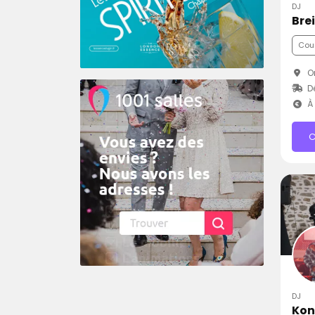
DJ
Bre
Cou
Or
D
À 
C
DJ
Kon