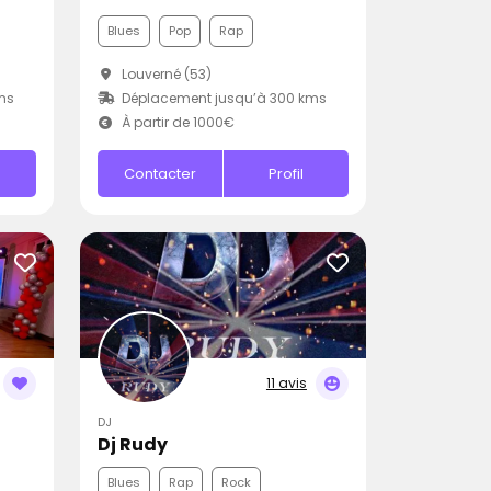
Blues
Pop
Rap
Louverné (53)
ms
Déplacement jusqu’à 300 kms
À partir de 1000€
Contacter
Profil
11 avis
DJ
Dj Rudy
Blues
Rap
Rock