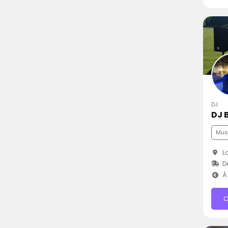
DJ
DJ 
Musi
La
D
À 
C