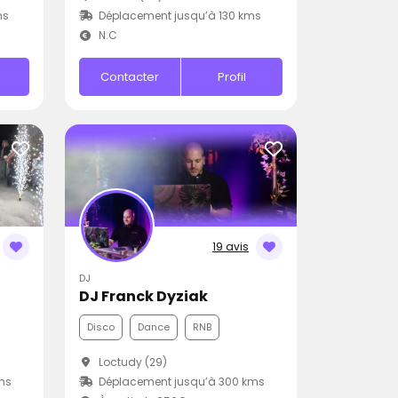
ms
Déplacement jusqu’à 130 kms
N.C
Contacter
Profil
19 avis
DJ
DJ Franck Dyziak
Disco
Dance
RNB
Loctudy (29)
ms
Déplacement jusqu’à 300 kms