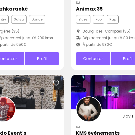
DJ
izhkaraoké
Animax 35
ntry
Salsa
Dance
Blues
Pop
Rap
gères (35)
Bourg-des-Comptes (35)
éplacement jusqu’à 200 kms
Déplacement jusqu’à 80 km
partir de 650€
À partir de 930€
ontacter
Profil
Contacter
Profil
3 avis
DJ
do Event's
KMS évènements