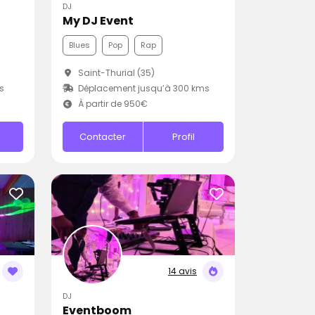
DJ
My DJ Event
Blues
Pop
Rap
Saint-Thurial (35)
s
Déplacement jusqu’à 300 kms
À partir de 950€
Contacter
Profil
14 avis
DJ
Eventboom