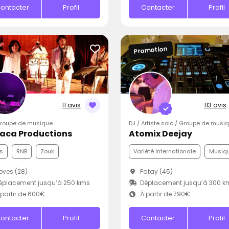
ontacter
Profil
Contacter
Profil
Promotion
11 avis
113 avis
Groupe de musique
DJ / Artiste solo / Groupe de musi
aca Productions
Atomix Deejay
s
RNB
Zouk
Variété Internationale
Musiqu
ves (28)
Patay (45)
éplacement jusqu’à 250 kms
Déplacement jusqu’à 300 k
partir de 600€
À partir de 790€
ontacter
Profil
Contacter
Profil