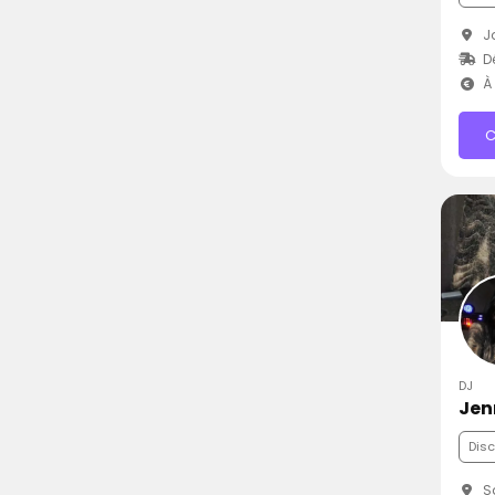
Jo
D
À 
C
DJ
Jen
Dis
Sa