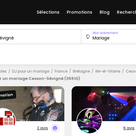
Sélections
Promotions
Blog
Recherc
Mon événement
istes
DJ pour un mariage
France
Bretagne
Ille-et-Vilaine
Cess
r un mariage Cesson-Sévigné (35510)
motion
2 avis
6 avis