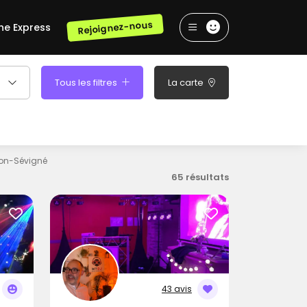
Rejoignez-nous
he Express
Tous les filtres
La carte
on-Sévigné
65 résultats
43 avis