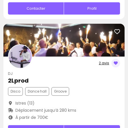
Contacter
Profil
2 avis
DJ
2Lprod
Disco
Dance hall
Groove
Istres (13)
Déplacement jusqu’à 280 kms
À partir de 700€