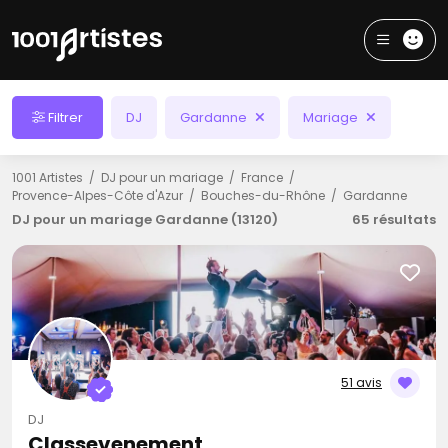
Filtrer
DJ
Gardanne
Mariage
1001 Artistes
DJ pour un mariage
France
Provence-Alpes-Côte d'Azur
Bouches-du-Rhône
Gardanne
DJ pour un mariage Gardanne (13120)
65 résultats
51 avis
DJ
Classevenement