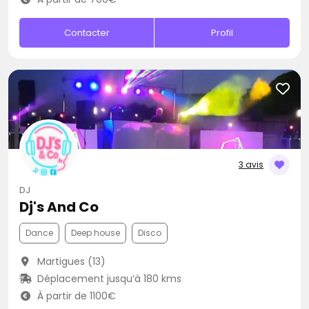
Contacter
Profil
3 avis
DJ
Dj's And Co
Dance
Deep house
Disco
Martigues (13)
Déplacement jusqu’à 180 kms
À partir de 1100€