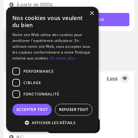
À partir de 1000€
×
Nos cookies vous veulent
Contacter
Profil
du bien
Notre site Web utilise des cookies pour
améliorer l'expérience utilisateur. En
utilisant notre site Web, vous acceptez tous
les cookies conformément à notre Politique
relative aux cookies.
En savoir plus
PERFORMANCE
3 avis
CIBLAGE
DJ
FONCTIONNALITÉ
Aiko Event
Blues
Pop
Rap
ACCEPTER TOUT
REFUSER TOUT
Aix-en-Provence (13)
AFFICHER LES DÉTAILS
Afficher la carte
Déplacement jusqu’à 200 kms
N.C