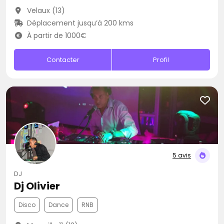
Velaux (13)
Déplacement jusqu’à 200 kms
À partir de 1000€
Contacter
Profil
5 avis
DJ
Dj Olivier
Disco
Dance
RNB