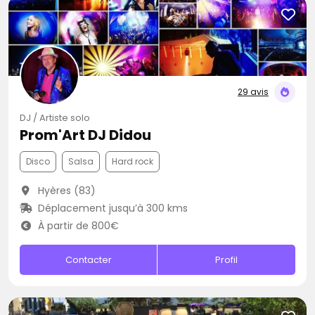
29 avis
DJ / Artiste solo
Prom'Art DJ Didou
Disco
Salsa
Hard rock
Hyères (83)
Déplacement jusqu’à 300 kms
À partir de 800€
Contacter
Profil