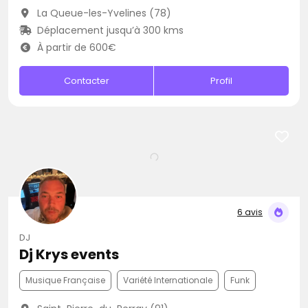
La Queue-les-Yvelines (78)
Déplacement jusqu’à 300 kms
À partir de 600€
Contacter
Profil
6 avis
DJ
Dj Krys events
Musique Française
Variété Internationale
Funk