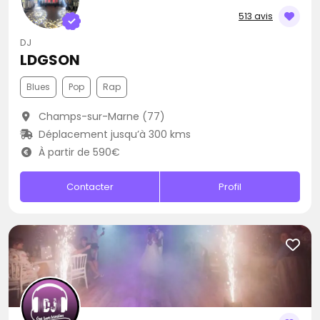
513 avis
DJ
LDGSON
Blues
Pop
Rap
Champs-sur-Marne (77)
Déplacement jusqu’à 300 kms
À partir de 590€
Contacter
Profil