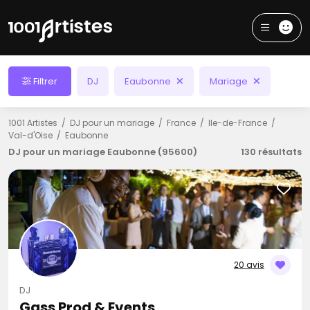
Filtrer
DJ
Eaubonne
Mariage
1001 Artistes
DJ pour un mariage
France
Ile-de-France
Val-d'Oise
Eaubonne
DJ pour un mariage Eaubonne (95600)
130 résultats
20 avis
DJ
Gass Prod & Events