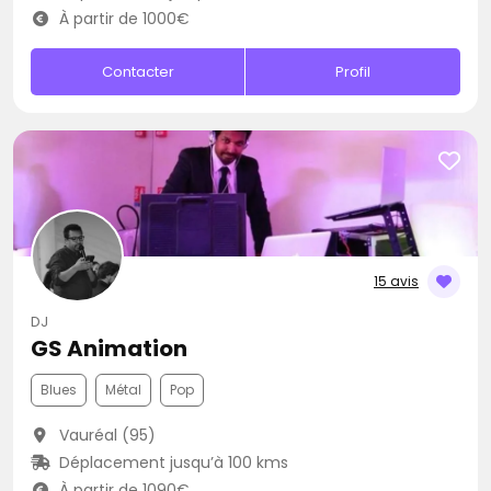
À partir de 1000€
Contacter
Profil
15 avis
DJ
GS Animation
Blues
Métal
Pop
Vauréal (95)
Déplacement jusqu’à 100 kms
À partir de 1090€