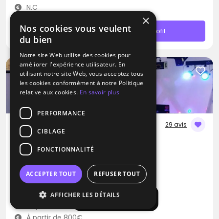
N.C
×
Nos cookies vous veulent
Contacter
Profil
du bien
Notre site Web utilise des cookies pour
améliorer l'expérience utilisateur. En
utilisant notre site Web, vous acceptez tous
les cookies conformément à notre Politique
relative aux cookies.
En savoir plus
PERFORMANCE
29 avis
CIBLAGE
DJ
FONCTIONNALITÉ
DJ Joss
Blues
Musique Africaine
RNB
ACCEPTER TOUT
REFUSER TOUT
Moisenay (77)
AFFICHER LES DÉTAILS
Afficher la carte
Déplacement jusqu’à 200 kms
À partir de 800€