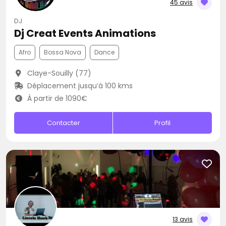
45 avis
DJ
Dj Creat Events Animations
Afro
Bossa Nova
Dance
Claye-Souilly (77)
Déplacement jusqu’à 100 kms
À partir de 1090€
Contacter
Profil
13 avis