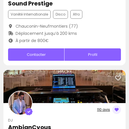
Sound Prestige
Variété Internationale
Disco
Afro
Chauconin-Neufmontiers (77)
Déplacement jusqu’à 200 kms
À partir de 800€
Contacter
Profil
110 avis
DJ
AmbianCvous