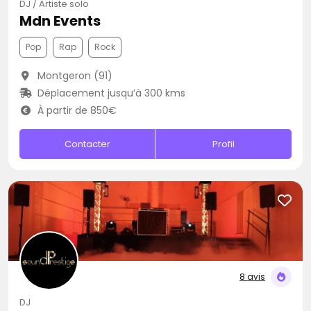
DJ / Artiste solo
Mdn Events
Pop
Rap
Rock
Montgeron (91)
Déplacement jusqu’à 300 kms
À partir de 850€
Contacter
Profil
8 avis
DJ