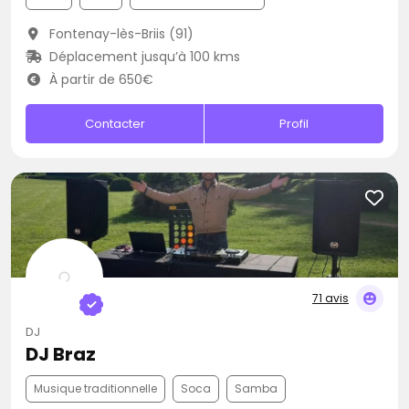
Fontenay-lès-Briis (91)
Déplacement jusqu’à 100 kms
À partir de 650€
Contacter
Profil
71 avis
DJ
DJ Braz
Musique traditionnelle
Soca
Samba