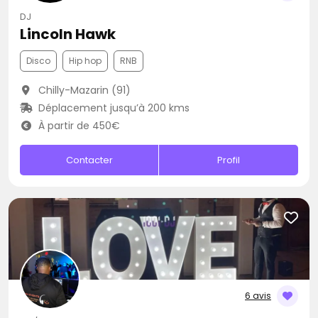
DJ
Lincoln Hawk
Disco
Hip hop
RNB
Chilly-Mazarin (91)
Déplacement jusqu’à 200 kms
À partir de 450€
Contacter
Profil
6 avis