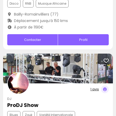
Disco
RNB
Musique Africaine
Bailly-Romainvilliers (77)
Déplacement jusqu’à 150 kms
À partir de 1190€
Contacter
Profil
1 avis
DJ
ProDJ Show
Blues
Zouk
Variété Internationale