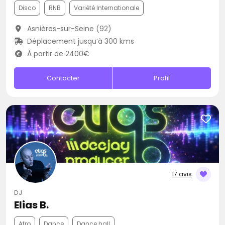
Disco
RNB
Variété Internationale
Asnières-sur-Seine (92)
Déplacement jusqu’à 300 kms
À partir de 2400€
Contacter
Profil
17 avis
DJ
Elias B.
Afro
Dance
Dance hall