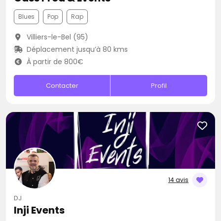
Blues
Pop
Rap
Villiers-le-Bel (95)
Déplacement jusqu’à 80 kms
À partir de 800€
Contacter
Profil
14 avis
DJ
Inji Events