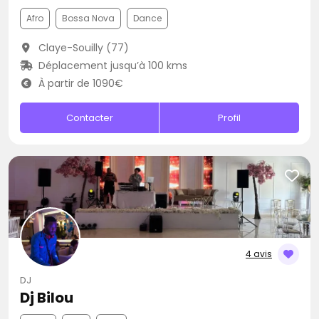
Afro
Bossa Nova
Dance
Claye-Souilly (77)
Déplacement jusqu’à 100 kms
À partir de 1090€
Contacter
Profil
4 avis
DJ
Dj Bilou