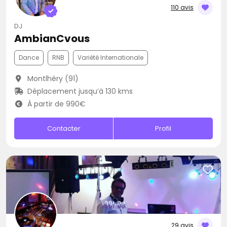
110 avis
DJ
AmbianCvous
Dance
RNB
Variété Internationale
Montlhéry (91)
Déplacement jusqu’à 130 kms
À partir de 990€
Contacter
Profil
29 avis