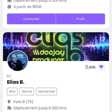
Déplacement jusqu’à 300 kms
À partir de 850€
Contacter
Profil
17 avis
DJ
Elias B.
Afro
Dance
Dance hall
Paris 8 (75)
Déplacement jusqu’à 300 kms