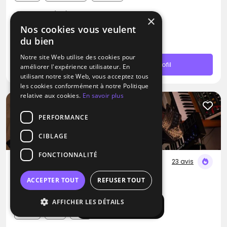
Nangis (77)
×
Déplacement jusqu’à 300 kms
Nos cookies vous veulent
du bien
À partir de 600€
Notre site Web utilise des cookies pour
Contacter
Profil
améliorer l'expérience utilisateur. En
utilisant notre site Web, vous acceptez tous
les cookies conformément à notre Politique
relative aux cookies.
En savoir plus
PERFORMANCE
CIBLAGE
FONCTIONNALITÉ
23 avis
DJ
ACCEPTER TOUT
REFUSER TOUT
DJ Velrich
AFFICHER LES DÉTAILS
Afficher la carte
Disco
Afro
RNB