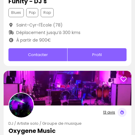
Funity - DJ's
Blues
Pop
Rap
Saint-Cyr-l'École (78)
Déplacement jusqu’à 300 kms
À partir de 900€
Contacter
Profil
13 avis
DJ / Artiste solo / Groupe de musique
Oxygene Music