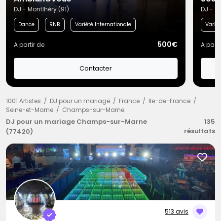
DJ - Montlhéry (91)
DJ - C
Dance
RNB
Variété Internationale
Variét
500€
A partir de
A parti
Contacter
1001 Artistes
DJ pour un mariage
France
Ile-de-France
Seine-et-Marne
Champs-sur-Marne
DJ pour un mariage Champs-sur-Marne
135
résultats
(77420)
513 avis