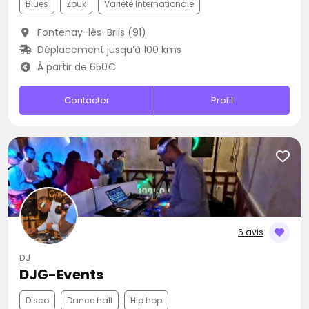
Blues
Zouk
Variété Internationale
Fontenay-lès-Briis (91)
Déplacement jusqu’à 100 kms
À partir de 650€
Contacter
Profil
6 avis
DJ
DJG-Events
Disco
Dance hall
Hip hop