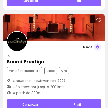
Contacter
Profil
8 avis
DJ
Sound Prestige
Variété Internationale
Disco
Afro
Chauconin-Neufmontiers (77)
Déplacement jusqu’à 200 kms
À partir de 800€
Contacter
Profil