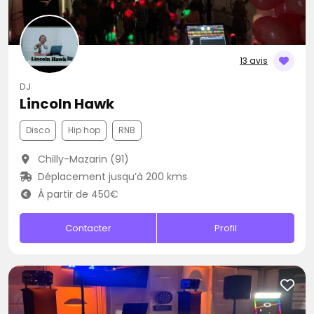
13 avis
DJ
Lincoln Hawk
Disco
Hip hop
RNB
Chilly-Mazarin (91)
Déplacement jusqu’à 200 kms
À partir de 450€
Contacter
Profil