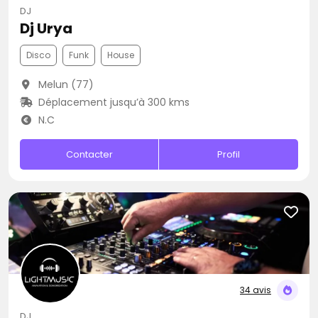
DJ
Dj Urya
Disco
Funk
House
Melun (77)
Déplacement jusqu’à 300 kms
N.C
Contacter
Profil
34 avis
DJ