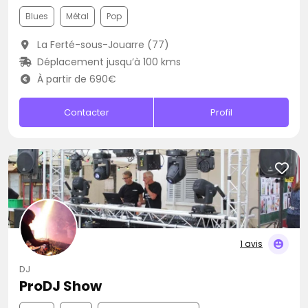
Blues
Métal
Pop
La Ferté-sous-Jouarre (77)
Déplacement jusqu’à 100 kms
À partir de 690€
Contacter
Profil
1 avis
DJ
ProDJ Show