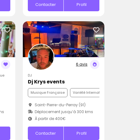
Contacter
Profil
6 avis
que
DJ
Dj Krys events
Musique Française
Variété Internationale
Funk
Saint-Pierre-du-Perray (91)
ms
Déplacement jusqu’à 300 kms
À partir de 400€
Contacter
Profil