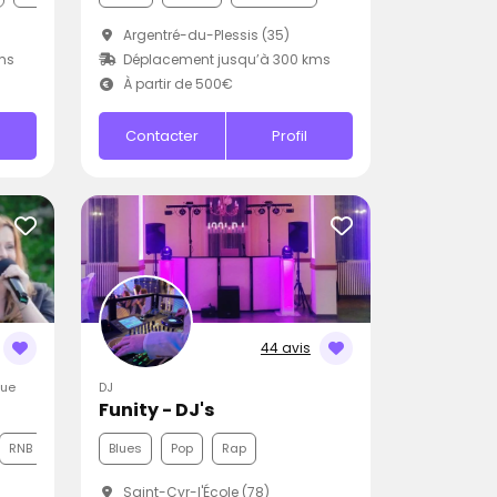
Argentré-du-Plessis (35)
ms
Déplacement jusqu’à 300 kms
À partir de 500€
Contacter
Profil
44 avis
que
DJ
Funity - DJ's
RNB
Blues
Pop
Rap
Saint-Cyr-l'École (78)