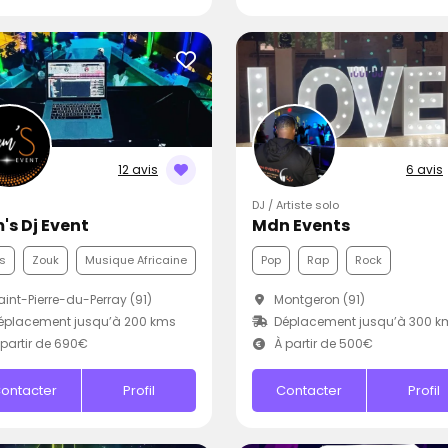
12 avis
6 avis
DJ / Artiste solo
's Dj Event
Mdn Events
s
Zouk
Musique Africaine
Pop
Rap
Rock
int-Pierre-du-Perray (91)
Montgeron (91)
éplacement jusqu’à 200 kms
Déplacement jusqu’à 300 k
partir de 690€
À partir de 500€
ontacter
Profil
Contacter
Profil