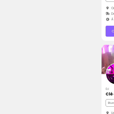
Or
Dé
À 
C
DJ
Clé
Blue
Ur