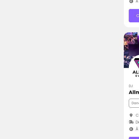
À 
C
DJ
All
Dan
Ch
D
À 