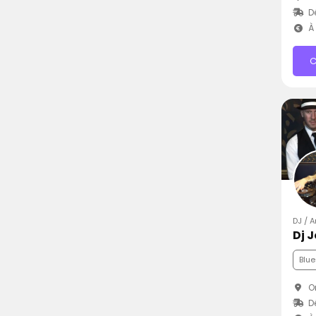
D
À 
C
DJ / 
Dj 
Blue
Or
D