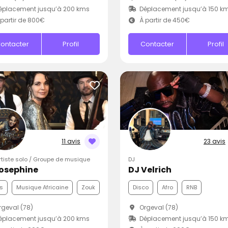
éplacement jusqu’à 200 kms
Déplacement jusqu’à 150 k
partir de 800€
À partir de 450€
ontacter
Profil
Contacter
Profil
11 avis
23 avis
Artiste solo / Groupe de musique
DJ
Josephine
DJ Velrich
s
Musique Africaine
Zouk
Disco
Afro
RNB
geval (78)
Orgeval (78)
éplacement jusqu’à 200 kms
Déplacement jusqu’à 150 k