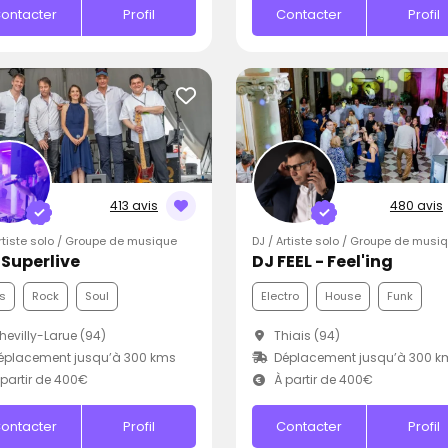
ontacter
Profil
Contacter
Profil
413 avis
480 avis
Artiste solo / Groupe de musique
DJ / Artiste solo / Groupe de musi
iSuperlive
DJ FEEL - Feel'ing
s
Rock
Soul
Electro
House
Funk
evilly-Larue (94)
Thiais (94)
éplacement jusqu’à 300 kms
Déplacement jusqu’à 300 k
partir de 400€
À partir de 400€
ontacter
Profil
Contacter
Profil