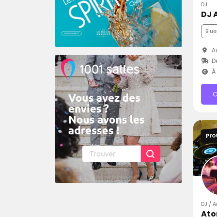
DJ
DJ 
Blue
Au
Dé
À 
C
Pro
DJ / 
Ato