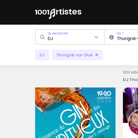
Je recherche
Où ?
DJ
Thorigné-sur-Dué
1001 Art
DJ Tho