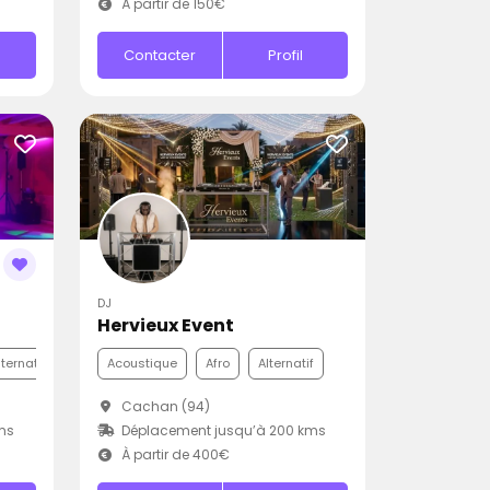
À partir de 150€
Contacter
Profil
DJ
Hervieux Event
nternationale
Disco
Acoustique
Afro
Alternatif
Cachan (94)
ms
Déplacement jusqu’à 200 kms
À partir de 400€