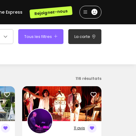
Rejoignez-nous
he Express
Tous les filtres
La carte
116 résultats
11 avis