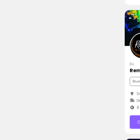
DJ
Rem
Blue
Sa
D
À 
C