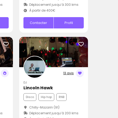
ms
Déplacement jusqu’à 300 kms
À partir de 400€
Contacter
Profil
13 avis
DJ
Lincoln Hawk
Disco
Hip hop
RNB
Chilly-Mazarin (91)
ms
Déplacement jusqu’à 200 kms