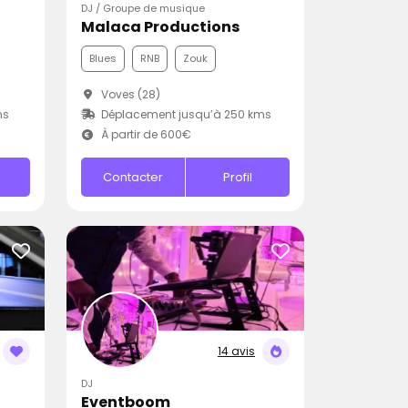
DJ / Groupe de musique
Malaca Productions
Blues
RNB
Zouk
Voves (28)
ms
Déplacement jusqu’à 250 kms
À partir de 600€
Contacter
Profil
14 avis
DJ
Eventboom