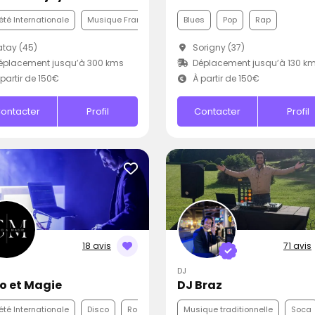
été Internationale
Musique Française
Pop
Blues
Pop
Rap
tay (45)
Sorigny (37)
éplacement jusqu’à 300 kms
Déplacement jusqu’à 130 k
partir de 150€
À partir de 150€
ontacter
Profil
Contacter
Profil
18 avis
71 avis
DJ
o et Magie
DJ Braz
été Internationale
Disco
Rock
Musique traditionnelle
Soca