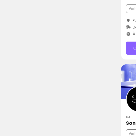
Vari
Pa
D
À 
C
DJ
Son
Vari