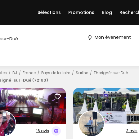
Sélections
Promotions
Blog
Recherc
Mon événement
istes
DJ
France
Pays de la Loire
Sarthe
Thorigné-sur-Dué
rigné-sur-Dué (72160)
16 avis
3 avis