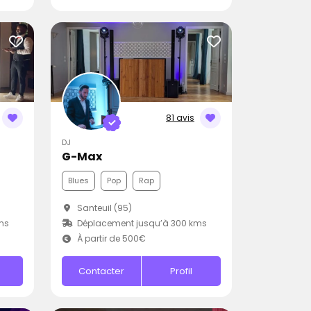
81 avis
DJ
G-Max
Blues
Pop
Rap
Santeuil (95)
ms
Déplacement jusqu’à 300 kms
À partir de 500€
Contacter
Profil