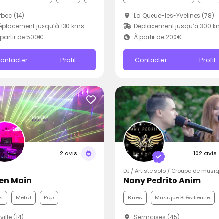
bec (14)
La Queue-les-Yvelines (78)
placement jusqu’à 130 kms
Déplacement jusqu’à 300 k
partir de 500€
À partir de 200€
ontacter
Profil
Contacter
Profil
2 avis
102 avis
DJ / Artiste solo / Groupe de musi
 en Main
Nany Pedrito Anim
s
Métal
Pop
Blues
Musique Brésilienne
ville (14)
Sermaises (45)