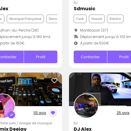
DJ
Alex
Sdmusic
s
Musique Française
Dance
Funk
House
Electro
thon-du-Perche (28)
Montbazon (37)
placement jusqu’à 180 kms
Déplacement jusqu’à 100 k
partir de 150€
À partir de 500€
ontacter
Profil
Contacter
Profil
motion
113 avis
25 avis
Artiste solo / Groupe de musique
DJ
mix Deejay
DJ Alex