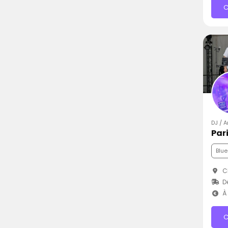
C
DJ / 
Par
Blue
Ch
D
À 
C