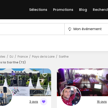
Sélections
Promotions
Blog
Recherc
Mon événement
istes
DJ
France
Pays de la Loire
Sarthe
s la Sarthe (72)
3 avis
16 avis