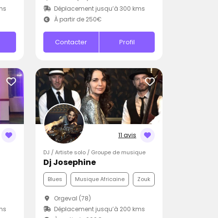
ms
Déplacement jusqu’à 300 kms
À partir de 250€
Contacter
Profil
11 avis
DJ / Artiste solo / Groupe de musique
Dj Josephine
Blues
Musique Africaine
Zouk
Orgeval (78)
ms
Déplacement jusqu’à 200 kms