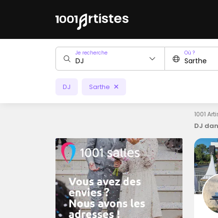
Je recherche
Où ?
DJ
Sarthe
1001 Art
DJ dan