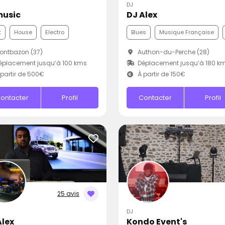
DJ
usic
DJ Alex
k
House
Electro
Blues
Musique Française
ontbazon (37)
Authon-du-Perche (28)
placement jusqu’à 100 kms
Déplacement jusqu’à 180 k
partir de 500€
À partir de 150€
ontacter
Profil
Contacter
Profil
25 avis
DJ
Alex
Kondo Event's