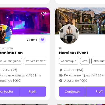
23 avis
rtiste solo
DJ
sanimation
Hervieux Event
ique Française
Variété Internationale
Disco
Acoustique
Afro
Alternati
âtillon (92)
Cachan (94)
éplacement jusqu’à 300 kms
Déplacement jusqu’à 200 k
partir de 300€
À partir de 400€
ontacter
Profil
Contacter
Profil