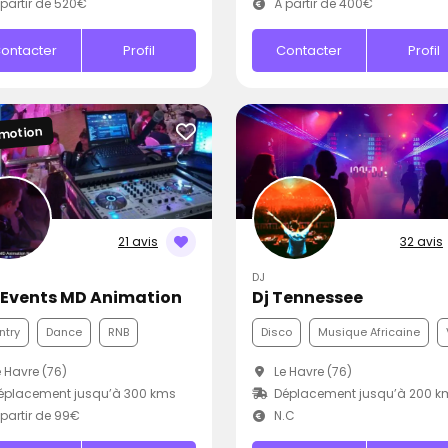
partir de 520€
À partir de 400€
ontacter
Profil
Contacter
Profil
motion
21 avis
32 avis
DJ
s Events MD Animation
Dj Tennessee
ntry
Dance
RNB
Disco
Musique Africaine
 Havre (76)
Le Havre (76)
éplacement jusqu’à 300 kms
Déplacement jusqu’à 200 k
partir de 99€
N.C