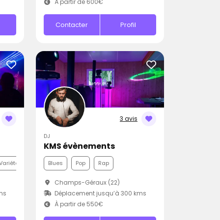
À partir de 600€
Contacter
Profil
3 avis
DJ
KMS évènements
Variété Internationale
Blues
Pop
Rap
Champs-Géraux (22)
ms
Déplacement jusqu’à 300 kms
À partir de 550€