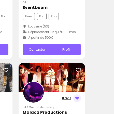
DJ
Eventboom
Dance
Blues
Pop
Rap
Louverné (53)
ms
Déplacement jusqu’à 300 kms
À partir de 500€
Contacter
Profil
11 avis
DJ / Groupe de musique
Malaca Productions