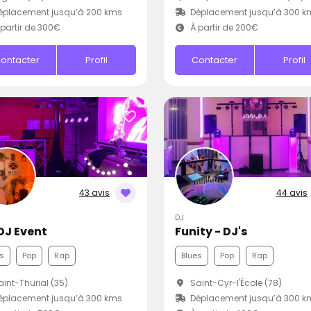
éplacement jusqu’à 200 kms
Déplacement jusqu’à 300 k
partir de 300€
À partir de 200€
ontacter
Profil
Contacter
Profil
43 avis
44 avis
DJ
DJ Event
Funity - DJ's
s
Pop
Rap
Blues
Pop
Rap
int-Thurial (35)
Saint-Cyr-l'École (78)
éplacement jusqu’à 300 kms
Déplacement jusqu’à 300 k