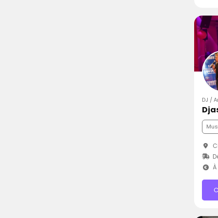
DJ / A
Dja
Mus
Ch
D
À 
C