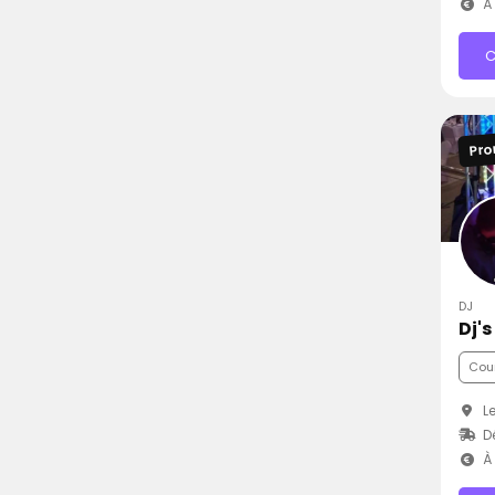
À 
C
Pro
DJ
Dj'
Cou
Le
D
À 