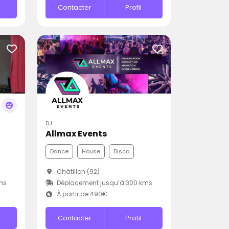
Contacter
Profil
DJ
Allmax Events
Dance
House
Disco
Châtillon (92)
ms
Déplacement jusqu’à 300 kms
À partir de 490€
Contacter
Profil