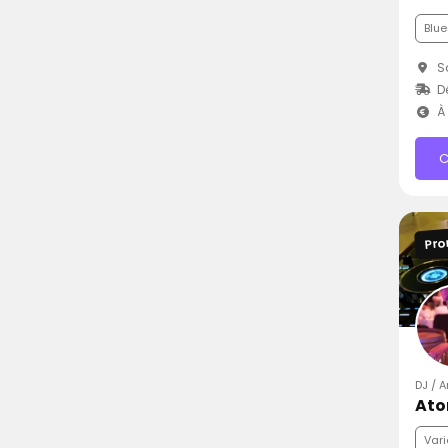
Blue
So
Dé
À 
C
Pro
DJ / 
Ato
Vari