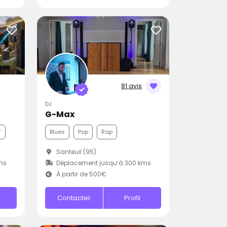
81 avis
DJ
G-Max
f
Blues
Pop
Rap
Santeuil (95)
ms
Déplacement jusqu’à 300 kms
À partir de 500€
Contacter
Profil