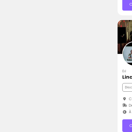
C
DJ
Lin
Dis
Ch
D
À 
C