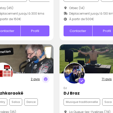
tay (45)
Orbec (14)
éplacement jusqu’à 300 kms
Déplacement jusqu’à 130 k
partir de 150€
À partir de 500€
ontacter
Profil
Contacter
Profil
motion
2 avis
71 avis
DJ
izhkaraoké
DJ Braz
ntry
Salsa
Dance
Musique traditionnelle
Soca
gères (35)
La Queue-les-Yvelines (78)