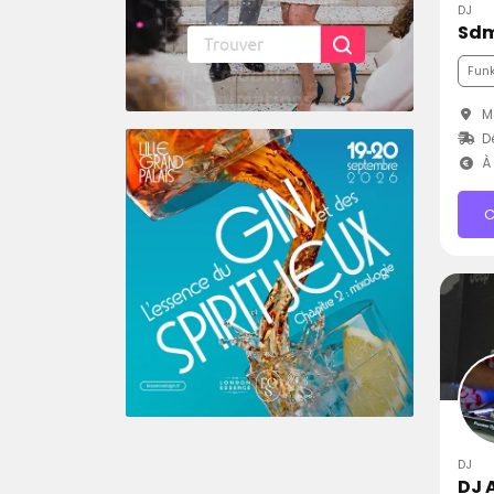
DJ
Sdm
Fun
M
Dé
À 
C
DJ
DJ 