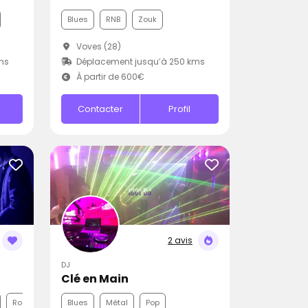
Blues
RNB
Zouk
Voves (28)
ms
Déplacement jusqu’à 250 kms
À partir de 600€
Contacter
Profil
2 avis
DJ
Clé en Main
Rock
Blues
Métal
Pop