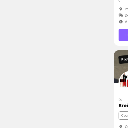
Pa
D
À 
C
Pro
DJ
Bre
Cou
Or