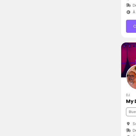
D
À 
C
DJ
My 
Blue
Sa
D