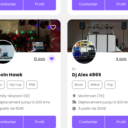
ontacter
Profil
Contacter
Profil
13 avis
4 avis
DJ
coln Hawk
Dj Alex 4865
co
Hip hop
RNB
Blues
Métal
Pop
illy-Mazarin (91)
Montmain (76)
éplacement jusqu’à 200 kms
Déplacement jusqu’à 300 k
partir de 150€
À partir de 250€
ontacter
Profil
Contacter
Profil