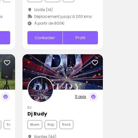
Urville (14)
ms
Déplacement jusqu’à 200 kms
À partir de 800€
Contacter
Profil
11 avis
DJ
Dj Rudy
Samba
Blues
Rap
Rock
Nantes (44)