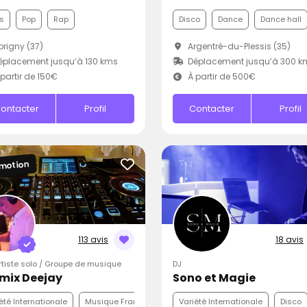
s
Pop
Rap
Disco
Dance
Dance hall
rigny (37)
Argentré-du-Plessis (35)
placement jusqu’à 130 kms
Déplacement jusqu’à 300 k
partir de 150€
À partir de 500€
ontacter
Profil
Contacter
Profil
motion
113 avis
18 avis
Artiste solo / Groupe de musique
DJ
mix Deejay
Sono et Magie
été Internationale
Musique Française
Pop
Variété Internationale
Disco