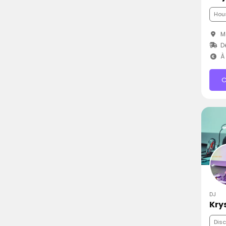
Hou
M
D
À 
C
DJ
Kry
Dis