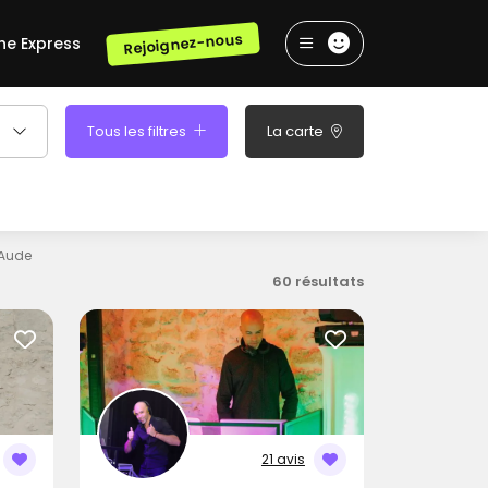
Rejoignez-nous
he Express
Tous les filtres
La carte
'Aude
60 résultats
21 avis