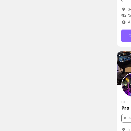
Sa
D
À 
C
DJ
Pro
Blue
La