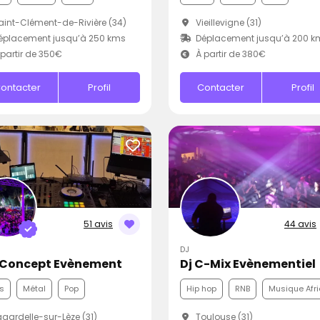
int-Clément-de-Rivière (34)
Vieillevigne (31)
éplacement jusqu’à 250 kms
Déplacement jusqu’à 200 k
partir de 350€
À partir de 380€
ontacter
Profil
Contacter
Profil
51 avis
44 avis
DJ
 Concept Evènement
Dj C-Mix Evènementiel
s
Métal
Pop
Hip hop
RNB
Musique Afri
gardelle-sur-Lèze (31)
Toulouse (31)