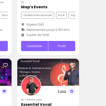
que
DJ
Map's Events
Dance
Variété Internationale
Rock
Pop
Gigean (34)
ms
Déplacement jusqu’à 150 kms
À partir de 700€
Contacter
Profil
3 avis
DJ / Artiste solo
Essentiel Vocal