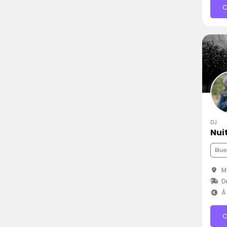
C
DJ
Nui
Blue
Ma
D
À 
C