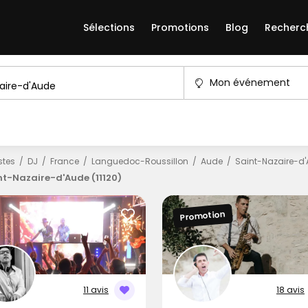
Sélections
Promotions
Blog
Recherc
Mon événement
istes
DJ
France
Languedoc-Roussillon
Aude
Saint-Nazaire-d
nt-Nazaire-d'Aude (11120)
Promotion
11 avis
18 avis