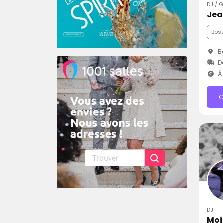
DJ / 
Bos
Bé
D
À 
C
DJ
Moj