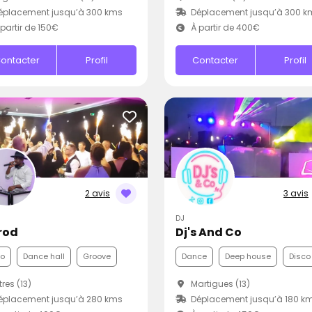
éplacement jusqu’à 300 kms
Déplacement jusqu’à 300 k
partir de 150€
À partir de 400€
ontacter
Profil
Contacter
Profil
2 avis
3 avis
DJ
rod
Dj's And Co
co
Dance hall
Groove
Dance
Deep house
Disco
tres (13)
Martigues (13)
éplacement jusqu’à 280 kms
Déplacement jusqu’à 180 k