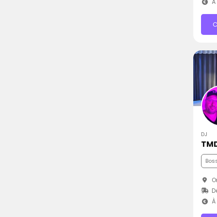
À 
C
DJ
TMD
Bos
Or
D
À 