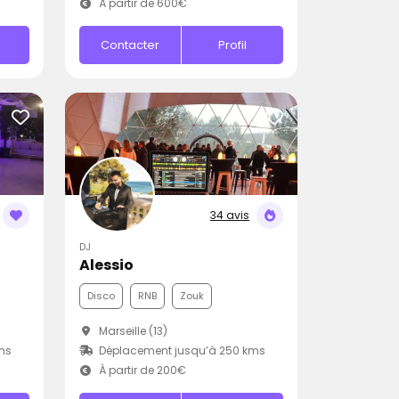
À partir de 600€
Contacter
Profil
34 avis
DJ
Alessio
Disco
RNB
Zouk
Marseille (13)
ms
Déplacement jusqu’à 250 kms
À partir de 200€