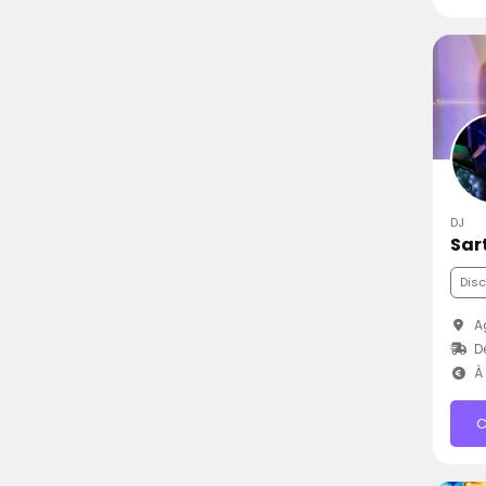
DJ
Sar
Dis
Ag
D
À 
C