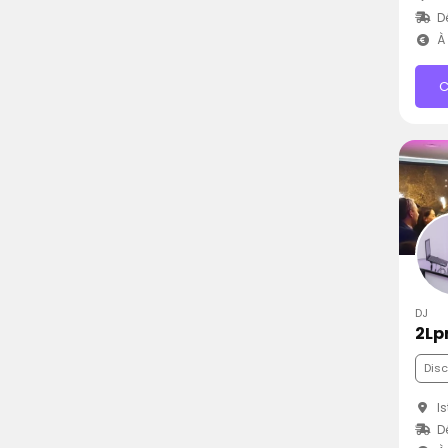
D
À 
C
DJ
2Lp
Dis
Is
D