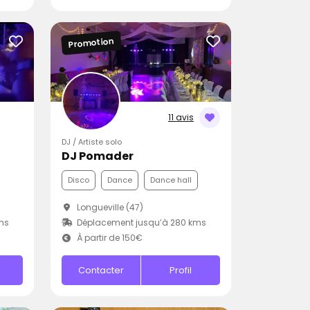
Promotion
11 avis
DJ / Artiste solo
DJ Pomader
Disco
Dance
Dance hall
Longueville (47)
ms
Déplacement jusqu’à 280 kms
À partir de 150€
Contacter
Profil