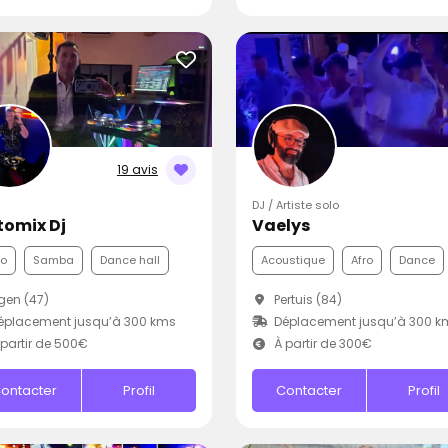
19 avis
DJ / Artiste solo
tomix Dj
Vaelys
co
Samba
Dance hall
Acoustique
Afro
Dance
en (47)
Pertuis (84)
éplacement jusqu’à 300 kms
Déplacement jusqu’à 300 k
partir de 500€
À partir de 300€
ontacter
Profil
Contacter
Profil