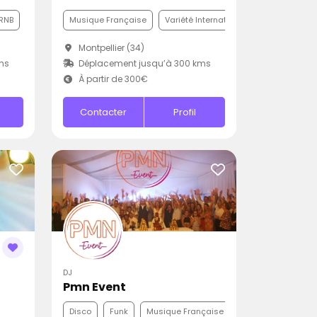
RNB
Musique Française
Variété Internationale
Funk
Montpellier (34)
ms
Déplacement jusqu’à 300 kms
À partir de 300€
Contacter
Profil
DJ
Pmn Event
Disco
Funk
Musique Française