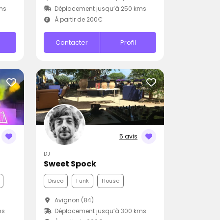
ms
Déplacement jusqu’à 250 kms
À partir de 200€
Contacter
Profil
5 avis
DJ
Sweet Spock
Disco
Funk
House
Avignon (84)
ms
Déplacement jusqu’à 300 kms