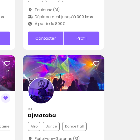
Toulouse (31)
ms
Déplacement jusqu’à 300 kms
À partir de 800€
Contacter
Profil
DJ
Dj Mataba
caine
Afro
Dance
Dance hall
Portet-sur-Garonne (31)