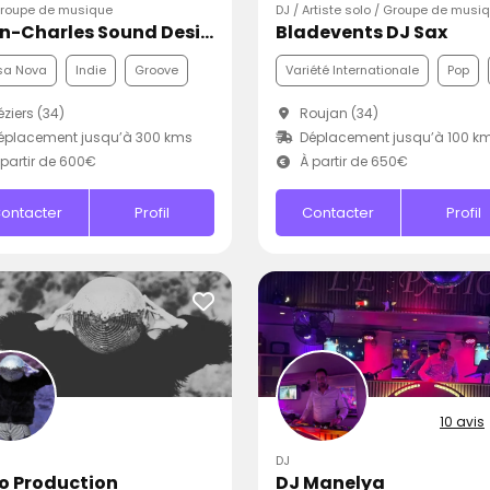
Groupe de musique
DJ / Artiste solo / Groupe de musi
Jean-Charles Sound Designer
Bladevents DJ Sax
sa Nova
Indie
Groove
Variété Internationale
Pop
ziers (34)
Roujan (34)
éplacement jusqu’à 300 kms
Déplacement jusqu’à 100 k
partir de 600€
À partir de 650€
ontacter
Profil
Contacter
Profil
10 avis
DJ
o Production
DJ Manelya