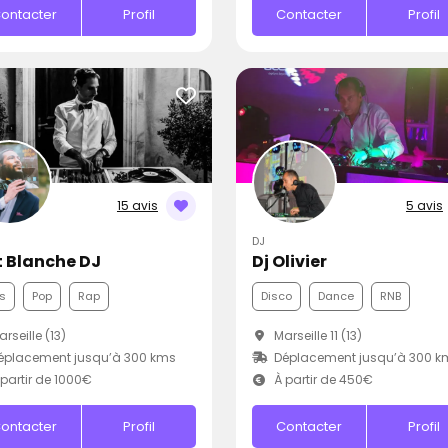
ontacter
Profil
Contacter
Profil
15 avis
5 avis
DJ
t Blanche DJ
Dj Olivier
s
Pop
Rap
Disco
Dance
RNB
rseille (13)
Marseille 11 (13)
éplacement jusqu’à 300 kms
Déplacement jusqu’à 300 k
partir de 1000€
À partir de 450€
ontacter
Profil
Contacter
Profil