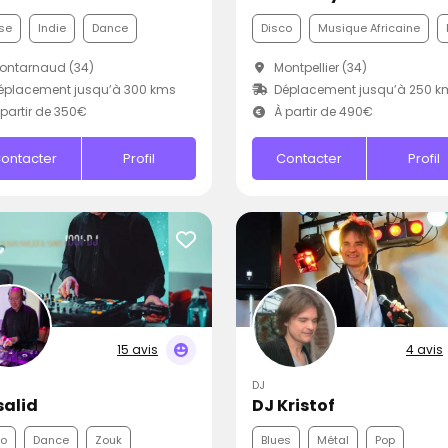
se
Indie
Dance
Disco
Musique Africaine
ontarnaud (34)
Montpellier (34)
éplacement jusqu’à 300 kms
Déplacement jusqu’à 250 k
partir de 350€
À partir de 490€
ontacter
Profil
Contacter
Profil
15 avis
4 avis
DJ
salid
DJ Kristof
co
Dance
Zouk
Blues
Métal
Pop