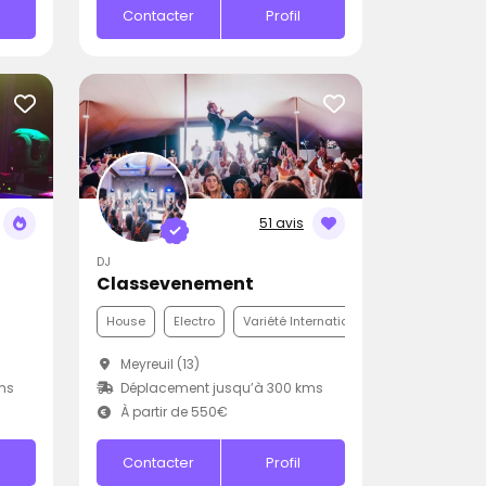
Contacter
Profil
51 avis
DJ
Classevenement
House
Electro
Variété Internationale
Meyreuil (13)
ms
Déplacement jusqu’à 300 kms
À partir de 550€
Contacter
Profil