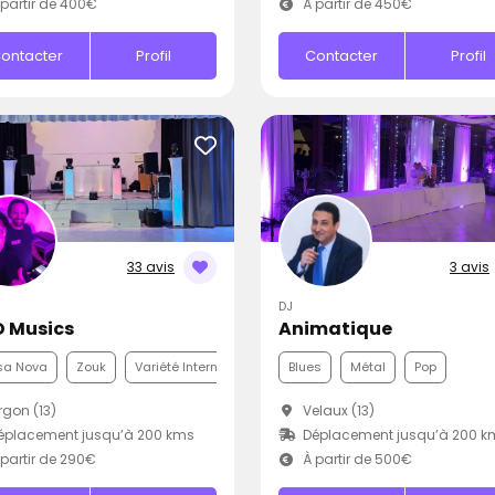
partir de 400€
À partir de 450€
ontacter
Profil
Contacter
Profil
33 avis
3 avis
DJ
 Musics
Animatique
sa Nova
Zouk
Variété Internationale
Blues
Métal
Pop
gon (13)
Velaux (13)
éplacement jusqu’à 200 kms
Déplacement jusqu’à 200 k
partir de 290€
À partir de 500€