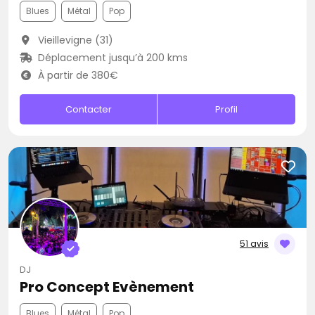
Blues
Métal
Pop
Vieillevigne (31)
Déplacement jusqu’à 200 kms
À partir de 380€
Contacter
Profil
51 avis
DJ
Pro Concept Evènement
Blues
Métal
Pop