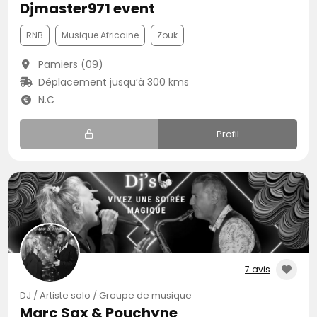
Djmaster971 event
RNB
Musique Africaine
Zouk
Pamiers (09)
Déplacement jusqu’à 300 kms
N.C
Profil
7 avis
DJ / Artiste solo / Groupe de musique
Marc Sax & Pouchyne