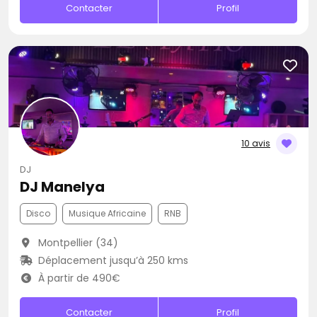
Contacter
Profil
10 avis
DJ
DJ Manelya
Disco
Musique Africaine
RNB
Montpellier (34)
Déplacement jusqu’à 250 kms
À partir de 490€
Contacter
Profil