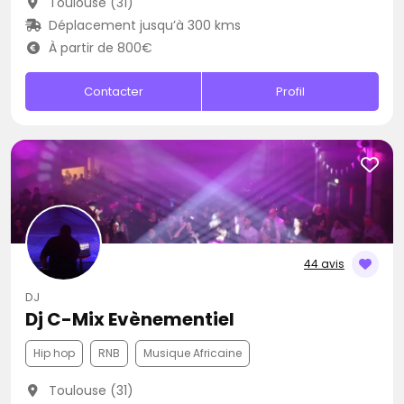
Toulouse (31)
Déplacement jusqu’à 300 kms
À partir de 800€
Contacter
Profil
44 avis
DJ
Dj C-Mix Evènementiel
Hip hop
RNB
Musique Africaine
Toulouse (31)