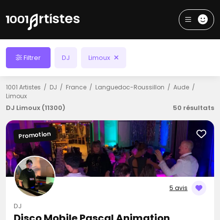
Filtrer
DJ
Limoux
1001 Artistes
DJ
France
Languedoc-Roussillon
Aude
Limoux
DJ Limoux (11300)
50 résultats
Promotion
5 avis
DJ
Disco Mobile Pascal Animation