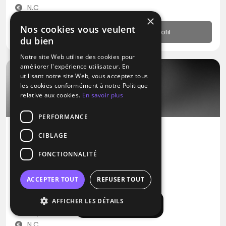
N.C
×
Nos cookies vous veulent
Profil
du bien
Notre site Web utilise des cookies pour
améliorer l'expérience utilisateur. En
utilisant notre site Web, vous acceptez tous
les cookies conformément à notre Politique
relative aux cookies.
En savoir plus
PERFORMANCE
CIBLAGE
DJ
FONCTIONNALITÉ
Music Play
RNB
Zouk
Variété Internationale
ACCEPTER TOUT
REFUSER TOUT
Sérignan (34)
AFFICHER LES DÉTAILS
Afficher la carte
Déplacement jusqu’à 160 kms
N.C