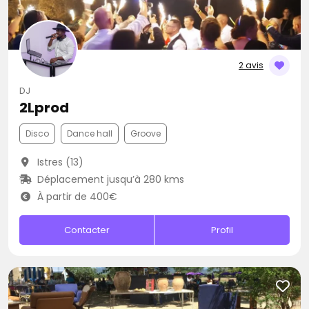
2 avis
DJ
2Lprod
Disco
Dance hall
Groove
Istres (13)
Déplacement jusqu’à 280 kms
À partir de 400€
Contacter
Profil