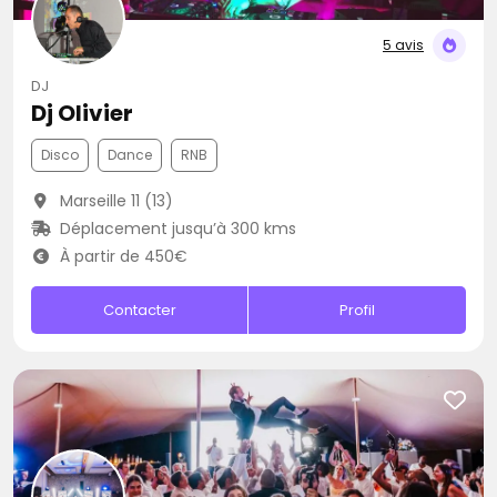
5 avis
DJ
Dj Olivier
Disco
Dance
RNB
Marseille 11 (13)
Déplacement jusqu’à 300 kms
À partir de 450€
Contacter
Profil