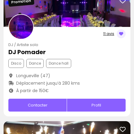
Promotion
11 avis
DJ / Artiste solo
DJ Pomader
Disco
Dance
Dance hall
Longueville (47)
Déplacement jusqu’à 280 kms
À partir de 150€
Contacter
Profil