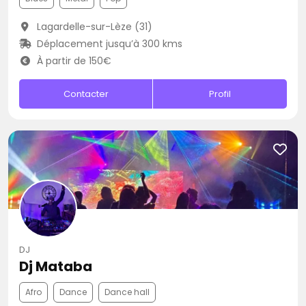
Lagardelle-sur-Lèze (31)
Déplacement jusqu’à 300 kms
À partir de 150€
Contacter
Profil
DJ
Dj Mataba
Afro
Dance
Dance hall