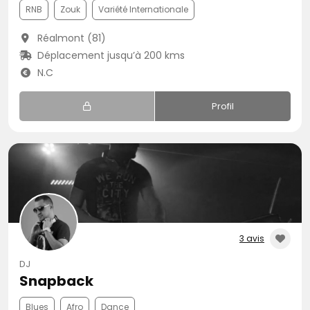
RNB
Zouk
Variété Internationale
Réalmont (81)
Déplacement jusqu’à 200 kms
N.C
Profil
3 avis
DJ
Snapback
Blues
Afro
Dance