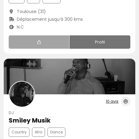
Toulouse (31)
Déplacement jusqu’à 300 kms
N.C
Profil
10 avis
DJ
Smiley Musik
Country
Afro
Dance