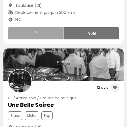
Toulouse (31)
Déplacement jusqu’à 300 kms
N.C
Profil
12 avis
DJ / Artiste solo / Groupe de musique
Une Belle Soirée
Blues
Métal
Pop