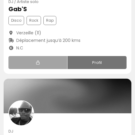
DJ / Artiste solo
Gab'S
Disco
Rock
Rap
Verzeille (11)
Déplacement jusqu’à 200 kms
N.C
Profil
DJ