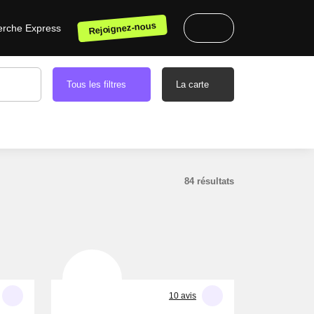
Rejoignez-nous
he Express
Tous les filtres
La carte
84 résultats
10 avis