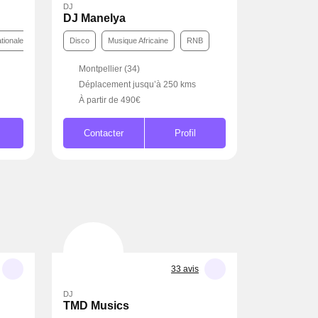
DJ
DJ Manelya
nternationale
Funk
Disco
Musique Africaine
RNB
Montpellier (34)
ms
Déplacement jusqu’à 250 kms
À partir de 490€
Contacter
Profil
33 avis
DJ
TMD Musics