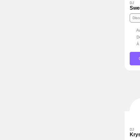
DJ
Swe
Dis
Av
D
À 
C
DJ
Kry