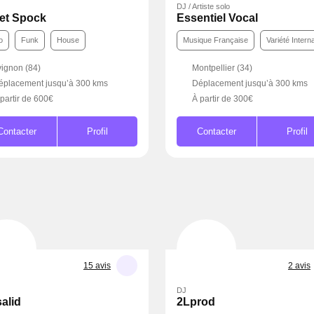
DJ / Artiste solo
et Spock
Essentiel Vocal
co
Funk
House
Musique Française
Variété I
ignon (84)
Montpellier (34)
éplacement jusqu’à 300 kms
Déplacement jusqu’à 300 k
partir de 600€
À partir de 300€
ontacter
Profil
Contacter
Profil
15 avis
2 avis
DJ
salid
2Lprod