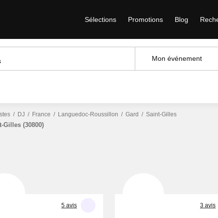
Sélections
Promotions
Blog
Recherc
Mon événement
istes
DJ
France
Languedoc-Roussillon
Gard
Saint-Gilles
nt-Gilles (30800)
5 avis
3 avis