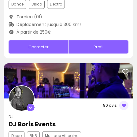
Dance
Disco
Electro
Torcieu (01)
Déplacement jusqu’à 300 kms
À partir de 250€
Contacter
Profil
80 avis
DJ
DJ Boris Events
Disco
RNB
Musique Africaine