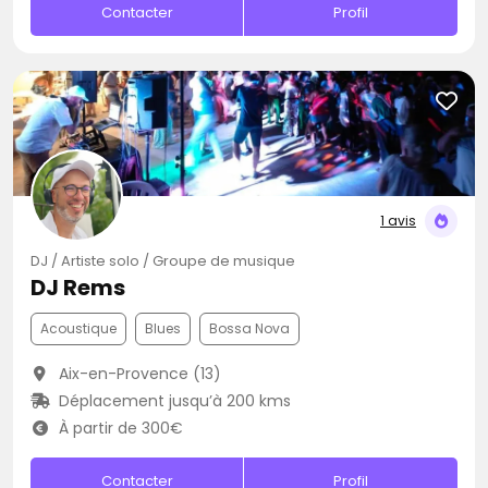
Contacter
Profil
1 avis
DJ / Artiste solo / Groupe de musique
DJ Rems
Acoustique
Blues
Bossa Nova
Aix-en-Provence (13)
Déplacement jusqu’à 200 kms
À partir de 300€
Contacter
Profil