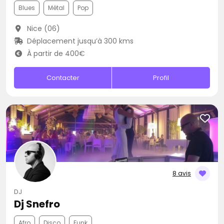
Blues
Métal
Pop
Nice (06)
Déplacement jusqu’à 300 kms
À partir de 400€
Contacter
Profil
8 avis
DJ
Dj Snefro
Afro
Disco
Funk