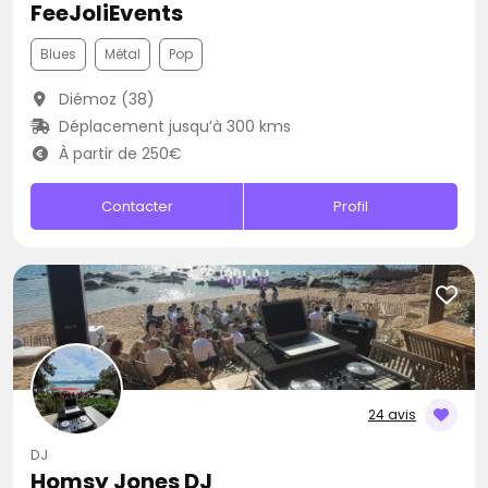
FeeJoliEvents
Blues
Métal
Pop
Diémoz (38)
Déplacement jusqu’à 300 kms
À partir de 250€
Contacter
Profil
24 avis
DJ
Homsy Jones DJ