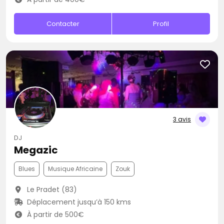
Contacter
Profil
3 avis
DJ
Megazic
Blues
Musique Africaine
Zouk
Le Pradet (83)
Déplacement jusqu’à 150 kms
À partir de 500€