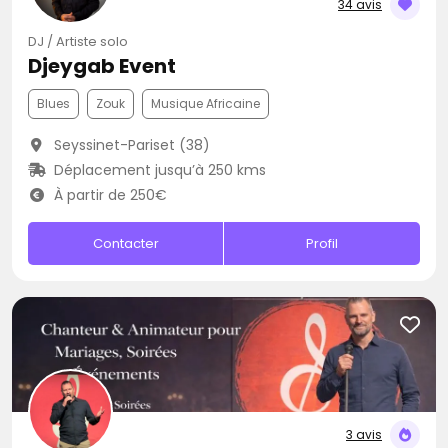
34 avis
DJ / Artiste solo
Djeygab Event
Blues
Zouk
Musique Africaine
Seyssinet-Pariset (38)
Déplacement jusqu’à 250 kms
À partir de 250€
Contacter
Profil
3 avis