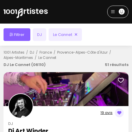
Filtrer
DJ
Le Cannet
1001 Artistes
DJ
France
Provence-Alpes-Côte d'Azur
Alpes-Maritimes
Le Cannet
DJ Le Cannet (06110)
51 résultats
19 avis
DJ
Dj Art Winder