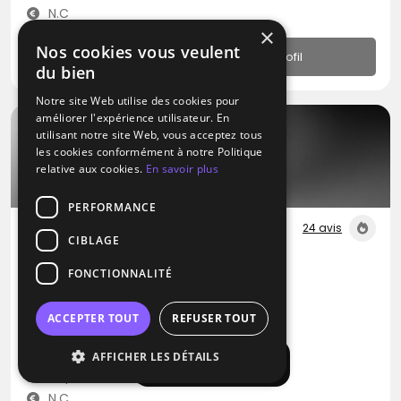
N.C
×
Nos cookies vous veulent
Profil
du bien
Notre site Web utilise des cookies pour
améliorer l'expérience utilisateur. En
utilisant notre site Web, vous acceptez tous
les cookies conformément à notre Politique
relative aux cookies.
En savoir plus
PERFORMANCE
24 avis
CIBLAGE
DJ
FONCTIONNALITÉ
La Belle Music
Blues
Métal
Pop
ACCEPTER TOUT
REFUSER TOUT
Aix-en-Provence (13)
AFFICHER LES DÉTAILS
Afficher la carte
Déplacement jusqu’à 300 kms
N.C