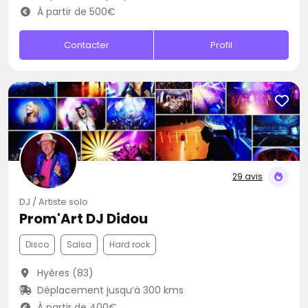
À partir de 500€
Contacter
Profil
29 avis
DJ / Artiste solo
Prom'Art DJ Didou
Disco
Salsa
Hard rock
Hyères (83)
Déplacement jusqu’à 300 kms
À partir de 400€