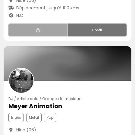
Nice (06)
Déplacement jusqu’à 100 kms
N.C
Profil
DJ / Artiste solo / Groupe de musique
Meyer Animation
Blues
Métal
Pop
Nice (06)