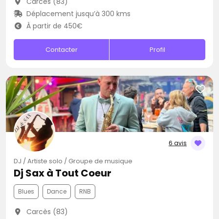
Carcès (83)
Déplacement jusqu’à 300 kms
À partir de 450€
Contacter
Profil
6 avis
DJ / Artiste solo / Groupe de musique
Dj Sax à Tout Coeur
Blues
Dance
RNB
Carcès (83)