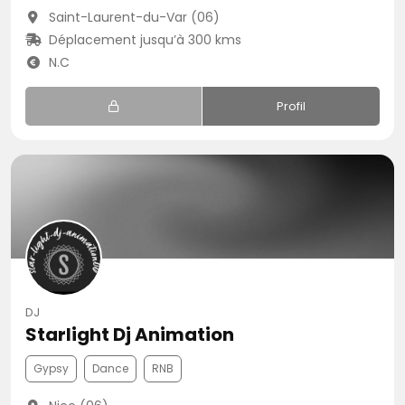
Saint-Laurent-du-Var (06)
Déplacement jusqu’à 300 kms
N.C
Profil
DJ
Starlight Dj Animation
Gypsy
Dance
RNB