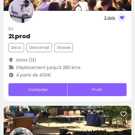
2 avis
DJ
2Lprod
Disco
Dance hall
Groove
Istres (13)
Déplacement jusqu’à 280 kms
À partir de 400€
Contacter
Profil