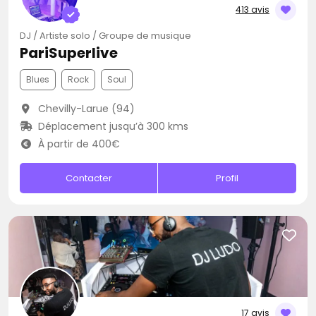
413 avis
DJ / Artiste solo / Groupe de musique
PariSuperlive
Blues
Rock
Soul
Chevilly-Larue (94)
Déplacement jusqu’à 300 kms
À partir de 400€
Contacter
Profil
17 avis