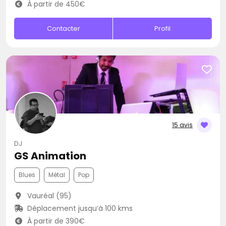
À partir de 450€
Contacter
Profil
15 avis
DJ
GS Animation
Blues
Métal
Pop
Vauréal (95)
Déplacement jusqu’à 100 kms
À partir de 390€