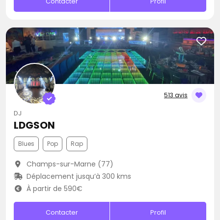
Contacter
Profil
513 avis
DJ
LDGSON
Blues
Pop
Rap
Champs-sur-Marne (77)
Déplacement jusqu’à 300 kms
À partir de 590€
Contacter
Profil