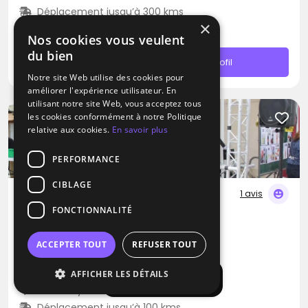
Déplacement jusqu’à 300 kms
×
À partir de 200€
Nos cookies vous veulent
du bien
Contacter
Profil
Notre site Web utilise des cookies pour
améliorer l'expérience utilisateur. En
utilisant notre site Web, vous acceptez tous
les cookies conformément à notre Politique
relative aux cookies.
En savoir plus
PERFORMANCE
CIBLAGE
1 avis
FONCTIONNALITÉ
DJ
ProDJ Show
ACCEPTER TOUT
REFUSER TOUT
Blues
Zouk
Variété Internationale
AFFICHER LES DÉTAILS
Afficher la carte
Fontenay-lès-Briis (91)
Déplacement jusqu’à 100 kms