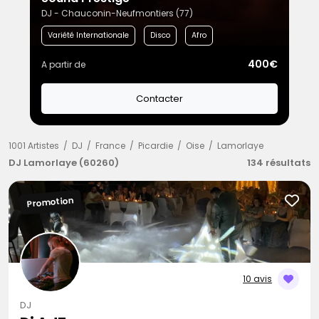
DJ - Chauconin-Neufmontiers (77)
Variété Internationale
Disco
Afro
400€
A partir de
Contacter
1001 Artistes
DJ
France
Picardie
Oise
Lamorlaye
DJ Lamorlaye (60260)
134 résultats
Promotion
10 avis
DJ