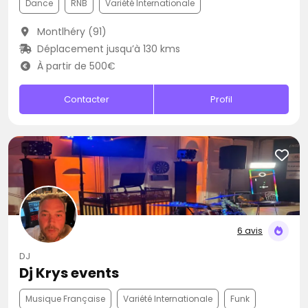
Dance
RNB
Variété Internationale
Montlhéry (91)
Déplacement jusqu’à 130 kms
À partir de 500€
Contacter
Profil
6 avis
DJ
Dj Krys events
Musique Française
Variété Internationale
Funk