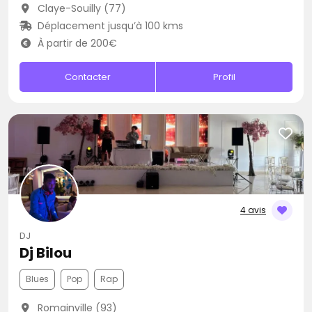
Claye-Souilly (77)
Déplacement jusqu’à 100 kms
À partir de 200€
Contacter
Profil
4 avis
DJ
Dj Bilou
Blues
Pop
Rap
Romainville (93)