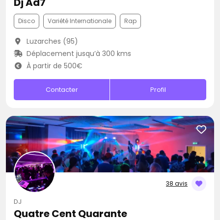
Dj Ad7
Disco
Variété Internationale
Rap
Luzarches (95)
Déplacement jusqu’à 300 kms
À partir de 500€
Contacter
Profil
38 avis
DJ
Quatre Cent Quarante