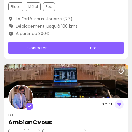
Blues
Métal
Pop
La Ferté-sous-Jouarre (77)
Déplacement jusqu’à 100 kms
À partir de 300€
Contacter
Profil
110 avis
DJ
AmbianCvous