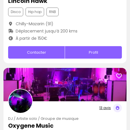
Lincoln Hawk
Disco
Hip hop
RNB
Chilly-Mazarin (91)
Déplacement jusqu’à 200 kms
À partir de 150€
Contacter
Profil
13 avis
DJ / Artiste solo / Groupe de musique
Oxygene Music