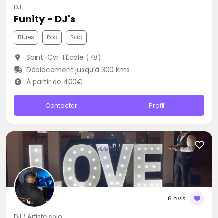
DJ
Funity - DJ's
Blues
Pop
Rap
Saint-Cyr-l'École (78)
Déplacement jusqu’à 300 kms
À partir de 400€
Contacter
Profil
6 avis
DJ / Artiste solo