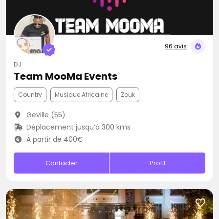
96 avis
DJ
Team MooMa Events
Country
Musique Africaine
Zouk
Geville (55)
Déplacement jusqu’à 300 kms
À partir de 400€
Contacter
Profil