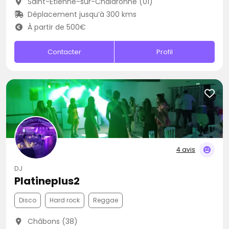
Saint-Étienne-sur-Chalaronne (01)
Déplacement jusqu’à 300 kms
À partir de 500€
Contacter
Profil
4 avis
DJ
Platineplus2
Disco
Hard rock
Reggae
Châbons (38)