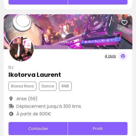
4 avis
DJ
Ikotorva Laurent
Bossa Nova
Dance
RNB
Anse (69)
Déplacement jusqu’à 300 kms
À partir de 600€
Contacter
Profil