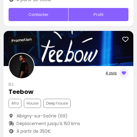
Contacter
Profil
Promotion
4 avis
DJ
Teebow
Afro
House
Deep house
Albigny-sur-Saône (69)
Déplacement jusqu’à 150 kms
À partir de 350€