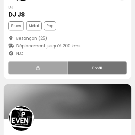
DJ
DJ JS
Blues
Métal
Pop
Besançon (25)
Déplacement jusqu’à 200 kms
N.C
Profil