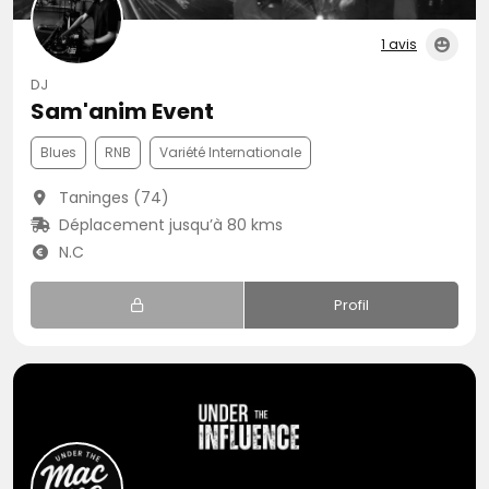
1 avis
DJ
Sam'anim Event
Blues
RNB
Variété Internationale
Taninges (74)
Déplacement jusqu’à 80 kms
N.C
Profil