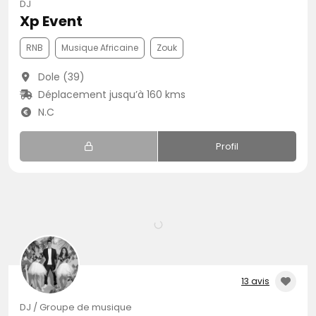
DJ
Xp Event
RNB
Musique Africaine
Zouk
Dole (39)
Déplacement jusqu’à 160 kms
N.C
Profil
13 avis
DJ / Groupe de musique