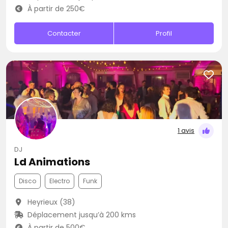
À partir de 250€
Contacter
Profil
1 avis
DJ
Ld Animations
Disco
Electro
Funk
Heyrieux (38)
Déplacement jusqu’à 200 kms
À partir de 500€