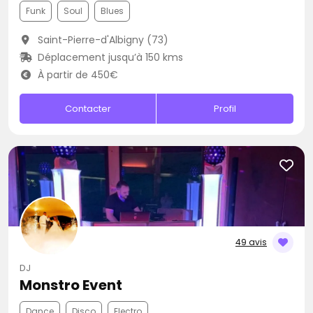
Funk
Soul
Blues
Saint-Pierre-d'Albigny (73)
Déplacement jusqu’à 150 kms
À partir de 450€
Contacter
Profil
49 avis
DJ
Monstro Event
Dance
Disco
Electro