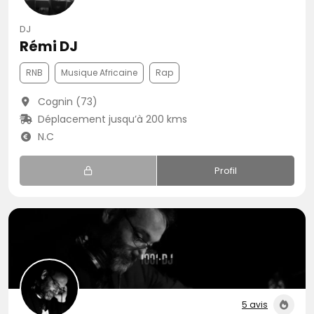
DJ
Rémi DJ
RNB
Musique Africaine
Rap
Cognin (73)
Déplacement jusqu’à 200 kms
N.C
Profil
5 avis