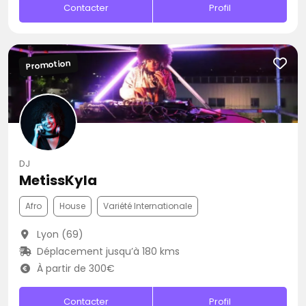
Contacter
Profil
Promotion
DJ
MetissKyla
Afro
House
Variété Internationale
Lyon (69)
Déplacement jusqu’à 180 kms
À partir de 300€
Contacter
Profil