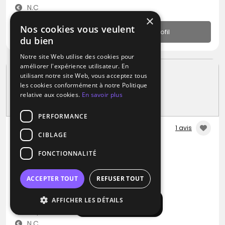
N.C
×
Nos cookies vous veulent
Profil
du bien
Notre site Web utilise des cookies pour
améliorer l'expérience utilisateur. En
utilisant notre site Web, vous acceptez tous
les cookies conformément à notre Politique
relative aux cookies.
En savoir plus
PERFORMANCE
1 avis
CIBLAGE
DJ / Groupe de musique
FONCTIONNALITÉ
ABC djolive
Blues
Métal
Pop
ACCEPTER TOUT
REFUSER TOUT
Vienne (38)
AFFICHER LES DÉTAILS
Afficher la carte
Déplacement jusqu’à 250 kms
N.C