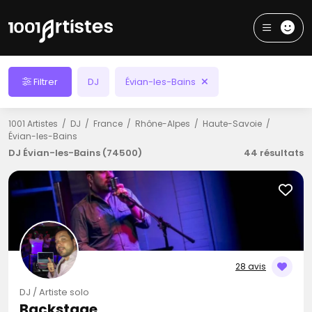
Filtrer
DJ
Évian-les-Bains
1001 Artistes
DJ
France
Rhône-Alpes
Haute-Savoie
Évian-les-Bains
DJ Évian-les-Bains (74500)
44 résultats
28 avis
DJ / Artiste solo
Backstage