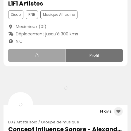
LiFi Artistes
Disco
RNB
Musique Africaine
Meximieux (01)
Déplacement jusqu’à 300 kms
N.C
Profil
14 avis
DJ / Artiste solo / Groupe de musique
Concept Influence Sonore - Alexandre Buczek