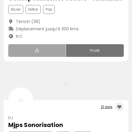
Blues
Métal
Pop
Tencin (38)
Déplacement jusqu’à 300 kms
N.C
Profil
21 avis
DJ
Mjps Sonorisation