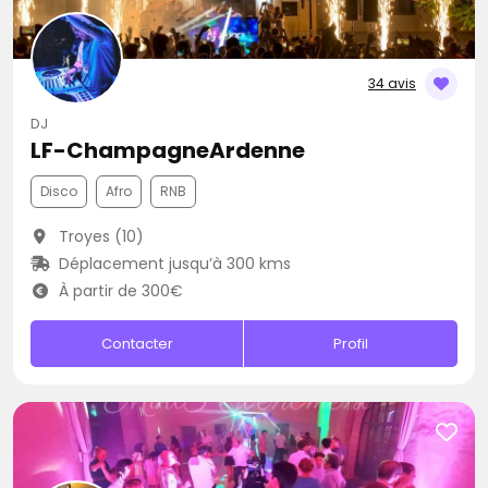
34 avis
DJ
LF-ChampagneArdenne
Disco
Afro
RNB
Troyes (10)
Déplacement jusqu’à 300 kms
À partir de 300€
Contacter
Profil