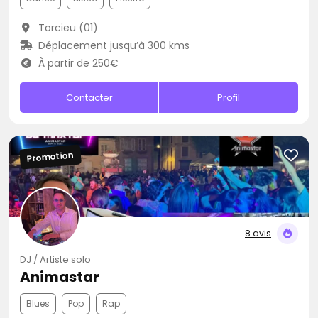
Torcieu (01)
Déplacement jusqu’à 300 kms
À partir de 250€
Contacter
Profil
Promotion
8 avis
DJ / Artiste solo
Animastar
Blues
Pop
Rap