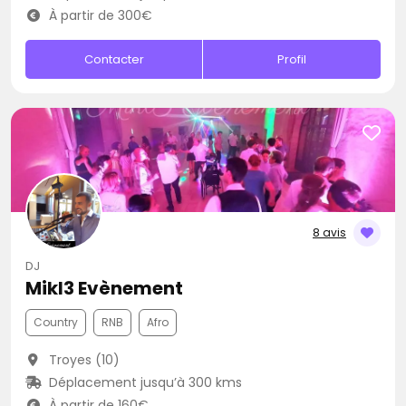
À partir de 300€
Contacter
Profil
8 avis
DJ
Mikl3 Evènement
Country
RNB
Afro
Troyes (10)
Déplacement jusqu’à 300 kms
À partir de 160€