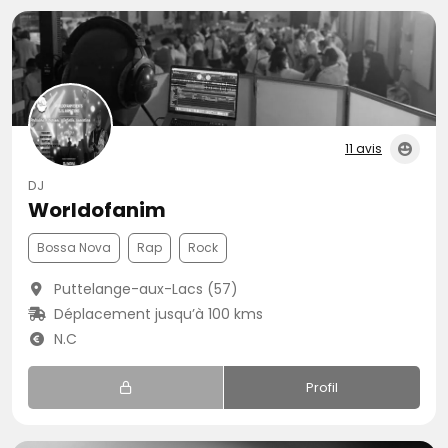
11 avis
DJ
Worldofanim
Bossa Nova
Rap
Rock
Puttelange-aux-Lacs (57)
Déplacement jusqu’à 100 kms
N.C
Profil