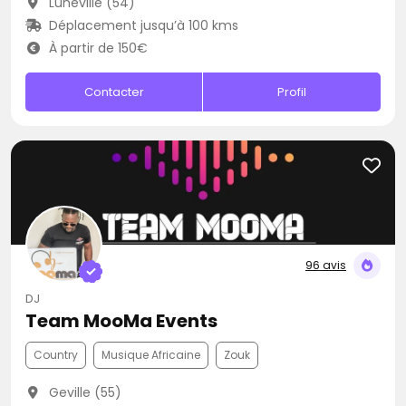
Lunéville (54)
Déplacement jusqu’à 100 kms
À partir de 150€
Contacter
Profil
96 avis
DJ
Team MooMa Events
Country
Musique Africaine
Zouk
Geville (55)