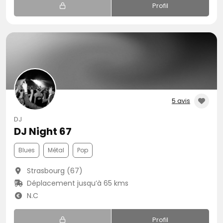
Profil
5 avis
DJ
DJ Night 67
Blues
Métal
Pop
Strasbourg (67)
Déplacement jusqu’à 65 kms
N.C
Profil