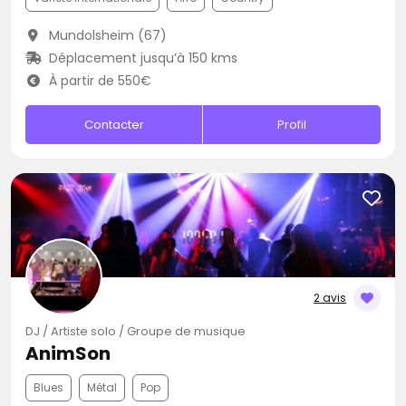
Mundolsheim (67)
Déplacement jusqu’à 150 kms
À partir de 550€
Contacter
Profil
2 avis
DJ / Artiste solo / Groupe de musique
AnimSon
Blues
Métal
Pop