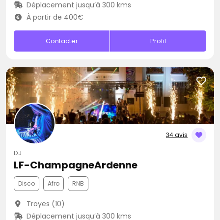
Déplacement jusqu’à 300 kms
À partir de 400€
Contacter
Profil
34 avis
DJ
LF-ChampagneArdenne
Disco
Afro
RNB
Troyes (10)
Déplacement jusqu’à 300 kms