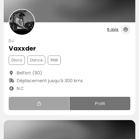
6 avis
DJ
Vaxxder
Disco
Dance
RNB
Belfort (90)
Déplacement jusqu’à 300 kms
N.C
Profil