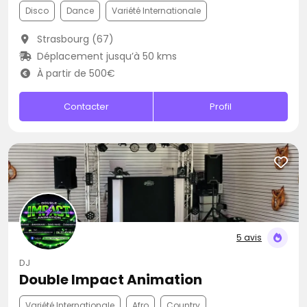
Disco
Dance
Variété Internationale
Strasbourg (67)
Déplacement jusqu’à 50 kms
À partir de 500€
Contacter
Profil
5 avis
DJ
Double Impact Animation
Variété Internationale
Afro
Country