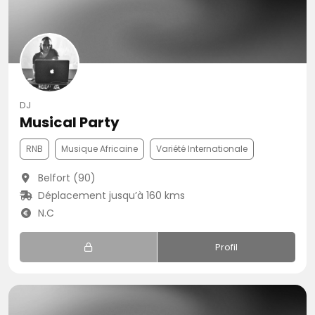
DJ
Musical Party
RNB
Musique Africaine
Variété Internationale
Belfort (90)
Déplacement jusqu’à 160 kms
N.C
Profil