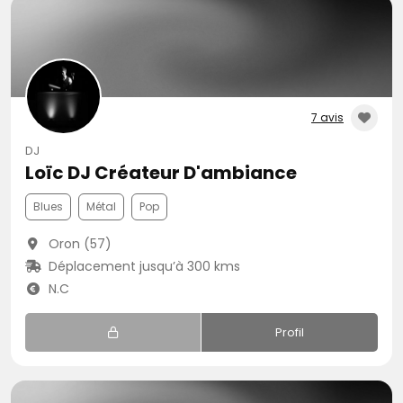
7 avis
DJ
Loïc DJ Créateur D'ambiance
Blues
Métal
Pop
Oron (57)
Déplacement jusqu’à 300 kms
N.C
Profil