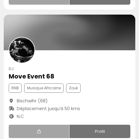
DJ
Move Event 68
RNB
Musique Africaine
Zouk
Bischwihr (68)
Déplacement jusqu’à 50 kms
N.C
Profil