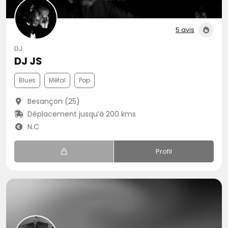
5 avis
DJ
DJ JS
Blues
Métal
Pop
Besançon (25)
Déplacement jusqu’à 200 kms
N.C
Profil