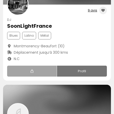
9 avis
DJ
SoonLightFrance
Blues
Latino
Métal
Montmorency-Beaufort (10)
Déplacement jusqu’à 300 kms
N.C
Profil