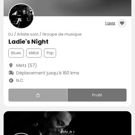
1 avis
DJ / Artiste solo / Groupe de musique
Ladie's Night
Blues
Métal
Pop
Metz (57)
Déplacement jusqu’à 160 kms
N.C
Profil