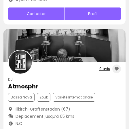
Contacter
Profil
9 avis
DJ
Atmosphr
Bossa Nova
Zouk
Variété Internationale
Illkirch-Graffenstaden (67)
Déplacement jusqu’à 65 kms
N.C