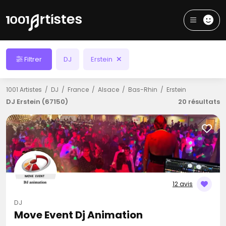
Filtrer
DJ
Erstein
1001 Artistes
DJ
France
Alsace
Bas-Rhin
Erstein
DJ Erstein (67150)
20 résultats
12 avis
DJ
Move Event Dj Animation