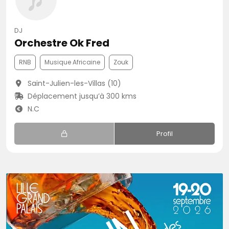
DJ
Orchestre Ok Fred
RNB
Musique Africaine
Zouk
Saint-Julien-les-Villas (10)
Déplacement jusqu’à 300 kms
N.C
Profil