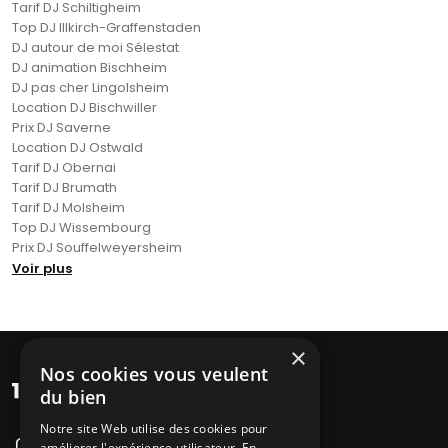
Tarif DJ Schiltigheim
Top DJ Illkirch-Graffenstaden
DJ autour de moi Sélestat
DJ animation Bischheim
DJ pas cher Lingolsheim
Location DJ Bischwiller
Prix DJ Saverne
Location DJ Ostwald
Tarif DJ Obernai
Tarif DJ Brumath
Tarif DJ Molsheim
Top DJ Wissembourg
Prix DJ Souffelweyersheim
Voir plus
×
Nos cookies vous veulent
du bien
Notre site Web utilise des cookies pour
améliorer l'expérience utilisateur. En