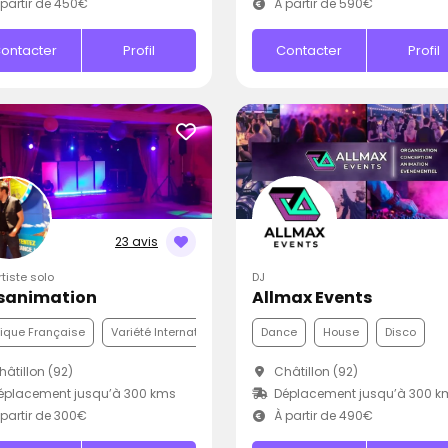
partir de 450€
À partir de 590€
ontacter
Profil
Contacter
Profil
23 avis
rtiste solo
DJ
sanimation
Allmax Events
ique Française
Variété Internationale
Disco
Dance
House
Disco
âtillon (92)
Châtillon (92)
éplacement jusqu’à 300 kms
Déplacement jusqu’à 300 k
partir de 300€
À partir de 490€