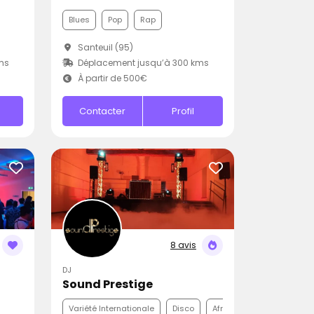
Blues
Pop
Rap
Santeuil (95)
ms
Déplacement jusqu’à 300 kms
À partir de 500€
Contacter
Profil
8 avis
DJ
Sound Prestige
Variété Internationale
Disco
Afro