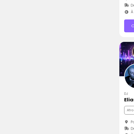
D
À 
C
DJ
Elia
Afro
Pa
D