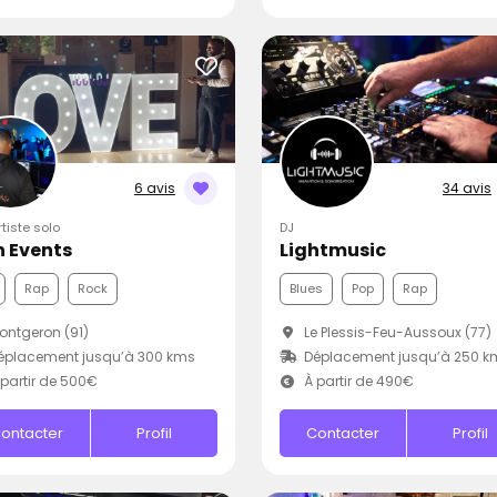
6 avis
34 avis
rtiste solo
DJ
 Events
Lightmusic
Rap
Rock
Blues
Pop
Rap
ntgeron (91)
Le Plessis-Feu-Aussoux (77)
éplacement jusqu’à 300 kms
Déplacement jusqu’à 250 k
partir de 500€
À partir de 490€
ontacter
Profil
Contacter
Profil