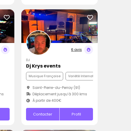
6 avis
DJ
Dj Krys events
Musique Française
Variété Internationale
Funk
Saint-Pierre-du-Perray (91)
ms
Déplacement jusqu’à 300 kms
À partir de 400€
Contacter
Profil