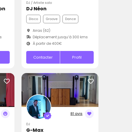
DJ / Artiste solo
ion
DJ Néon
Disco
Groove
Dance
Arras (62)
s
Déplacement jusqu’à 300 kms
À partir de 400€
Contacter
Profil
81 avis
DJ
G-Max