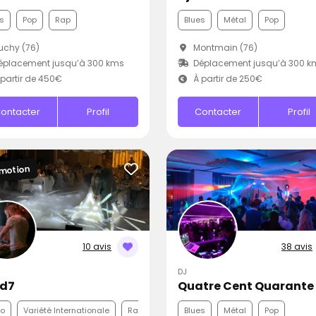
s
Pop
Rap
Blues
Métal
Pop
chy (76)
Montmain (76)
éplacement jusqu’à 300 kms
Déplacement jusqu’à 300 k
partir de 450€
À partir de 250€
ontacter
Profil
Contacter
Profil
motion
10 avis
38 avis
DJ
Ad7
Quatre Cent Quarante
co
Variété Internationale
Rap
Blues
Métal
Pop