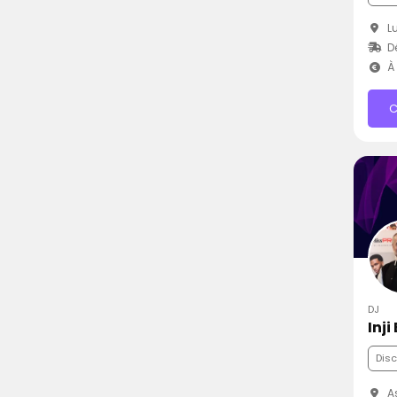
Lu
D
À 
C
DJ
Inji
Dis
As