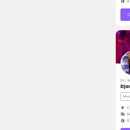
À 
C
DJ / A
Dja
Mus
Ch
D
À 