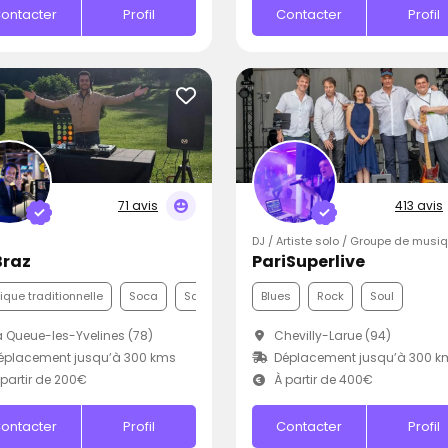
ontacter
Profil
Contacter
Profil
71 avis
413 avis
DJ / Artiste solo / Groupe de musi
Braz
PariSuperlive
que traditionnelle
Soca
Samba
Blues
Rock
Soul
 Queue-les-Yvelines (78)
Chevilly-Larue (94)
éplacement jusqu’à 300 kms
Déplacement jusqu’à 300 k
partir de 200€
À partir de 400€
ontacter
Profil
Contacter
Profil