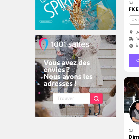
DJ
FK 
Cou
Bé
D
À 
C
DJ
Djm