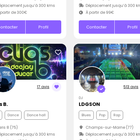
éplacement jusqu’à 300 kms
Déplacement jusqu’à 300 k
partir de 300€
À partir de 99€
ontacter
Profil
Contacter
Profil
17 avis
513 avis
DJ
s B.
LDGSON
Dance
Dance hall
Blues
Pop
Rap
ris 8 (75)
Champs-sur-Marne (77)
éplacement jusqu’à 300 kms
Déplacement jusqu’à 300 k