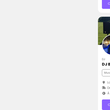
C
DJ
DJ 
Musi
La
D
À 
C