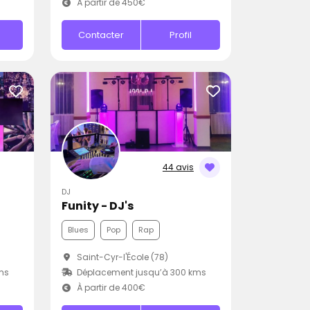
À partir de 450€
Contacter
Profil
44 avis
DJ
Funity - DJ's
Blues
Pop
Rap
Saint-Cyr-l'École (78)
ms
Déplacement jusqu’à 300 kms
À partir de 400€