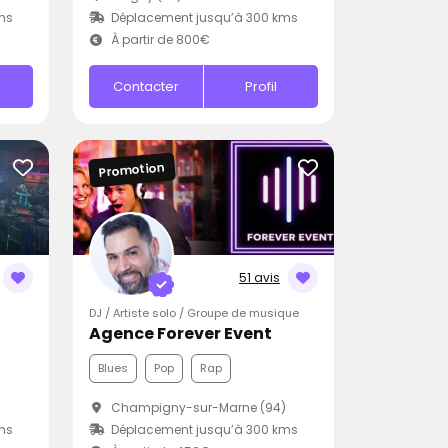
ms
Déplacement jusqu’à 300 kms
À partir de 800€
Contacter
Profil
Promotion
51 avis
DJ / Artiste solo / Groupe de musique
Agence Forever Event
Blues
Pop
Rap
Champigny-sur-Marne (94)
ms
Déplacement jusqu’à 300 kms