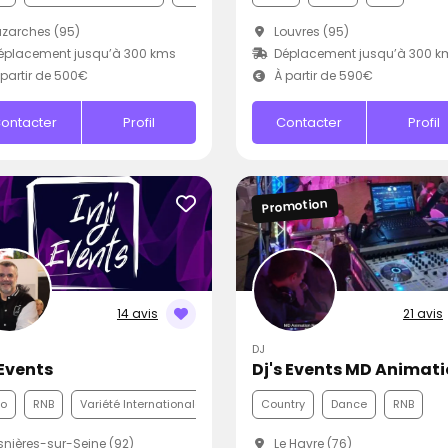
zarches (95)
Louvres (95)
éplacement jusqu’à 300 kms
Déplacement jusqu’à 300 k
partir de 500€
À partir de 590€
ontacter
Profil
Contacter
Profil
Promotion
14 avis
21 avis
DJ
 Events
Dj's Events MD Animat
co
RNB
Variété Internationale
Country
Dance
RNB
nières-sur-Seine (92)
Le Havre (76)