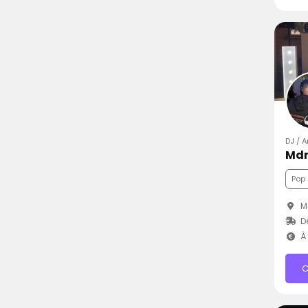
DJ / A
Mdn
Pop
Mo
D
À 
C