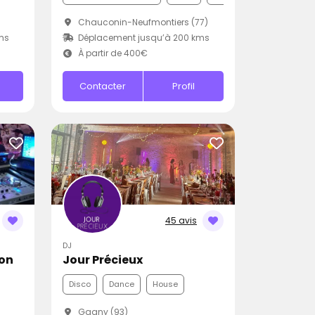
Chauconin-Neufmontiers (77)
ms
Déplacement jusqu’à 200 kms
À partir de 400€
Contacter
Profil
45 avis
DJ
ion
Jour Précieux
Disco
Dance
House
Gagny (93)