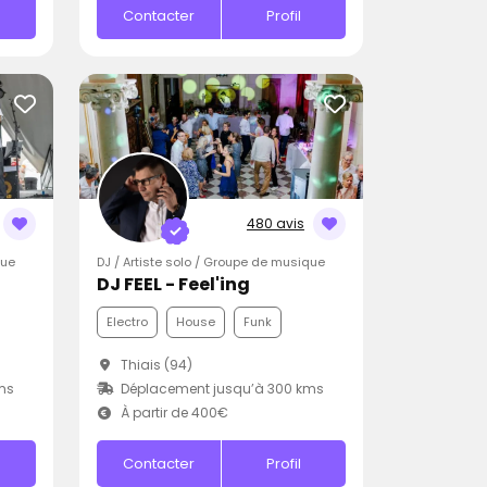
Contacter
Profil
480 avis
que
DJ / Artiste solo / Groupe de musique
DJ FEEL - Feel'ing
Electro
House
Funk
Thiais (94)
ms
Déplacement jusqu’à 300 kms
À partir de 400€
Contacter
Profil