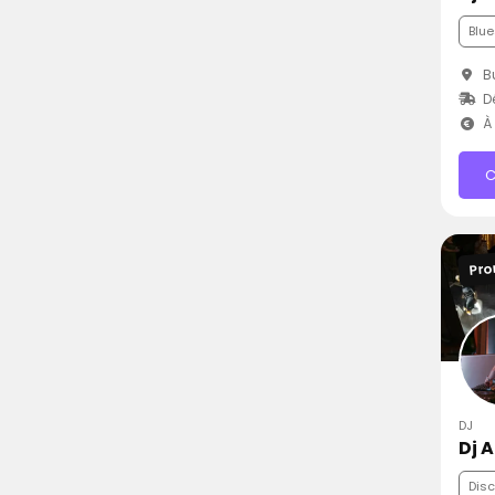
Blue
Bu
D
À 
C
Pro
DJ
Dj 
Dis