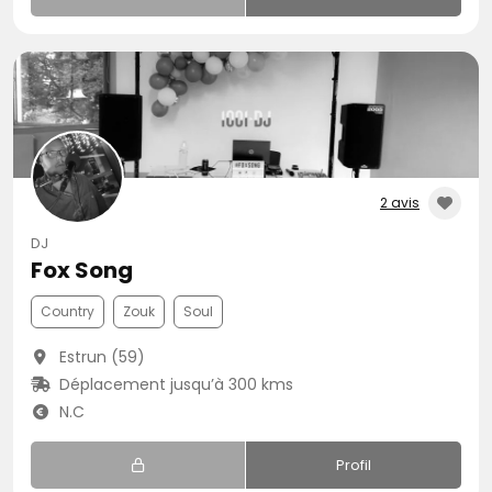
2 avis
DJ
Fox Song
Country
Zouk
Soul
Estrun (59)
Déplacement jusqu’à 300 kms
N.C
Profil