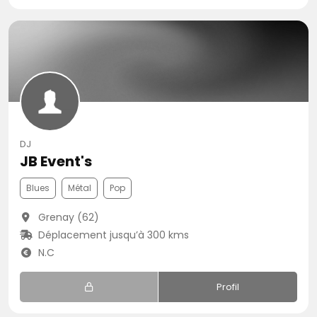
DJ
JB Event's
Blues
Métal
Pop
Grenay (62)
Déplacement jusqu’à 300 kms
N.C
Profil