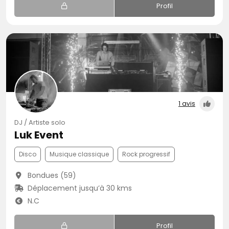
Profil
1 avis
DJ / Artiste solo
Luk Event
Disco
Musique classique
Rock progressif
Bondues (59)
Déplacement jusqu’à 30 kms
N.C
Profil