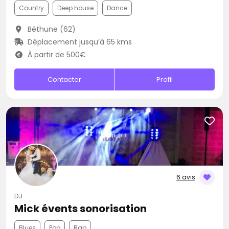
Country
Deep house
Dance
Béthune (62)
Déplacement jusqu’à 65 kms
À partir de 500€
Contacter
Profil
6 avis
DJ
Mick évents sonorisation
Blues
Pop
Rap