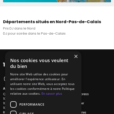
Départements situés en Nord-Pas-de-Calais
Prix DJ dans le Nord
DJ pour soirée dans le Pas-de-Calais
×
Nos cookies vous veulent
du bien
Notre site Web utilise des cookies pour
améliorer l'expérience utilisateur. En
utilisant notre site Web, vous acceptez tous
A propos
Liens utiles
les cookies conformément à notre Politique
relative aux cookies.
En savoir plus
Qui sommes-nous ?
Recherche Express
1001Salles
L'équipe
1001Salles PRO
Nous contacter
PERFORMANCE
1001Traiteurs
FAQ
Reserverunbar
Mentions légales
CIBLAGE