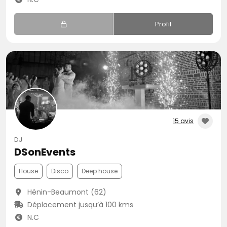
Profil
15 avis
DJ
DSonEvents
House
Disco
Deep house
Hénin-Beaumont (62)
Déplacement jusqu’à 100 kms
N.C