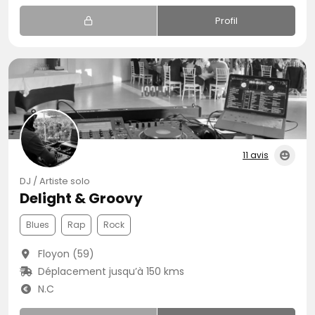
Profil
11 avis
DJ / Artiste solo
Delight & Groovy
Blues
Rap
Rock
Floyon (59)
Déplacement jusqu’à 150 kms
N.C