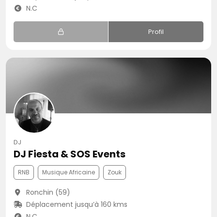
N.C
Profil
DJ
DJ Fiesta & SOS Events
RNB
Musique Africaine
Zouk
Ronchin (59)
Déplacement jusqu’à 160 kms
N.C