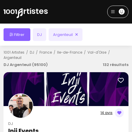
Filtrer
DJ
Argenteuil
1001 Artistes
DJ
France
Ile-de-France
Val-d'Oise
Argenteuil
DJ Argenteuil (95100)
132 résultats
14 avis
DJ
Inji Events