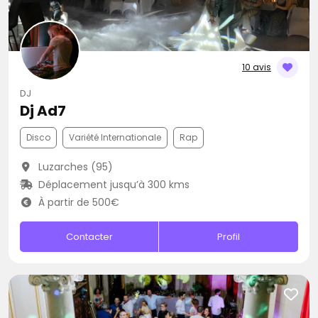
10 avis
DJ
Dj Ad7
Disco
Variété Internationale
Rap
Luzarches (95)
Déplacement jusqu’à 300 kms
À partir de 500€
Contacter
Profil