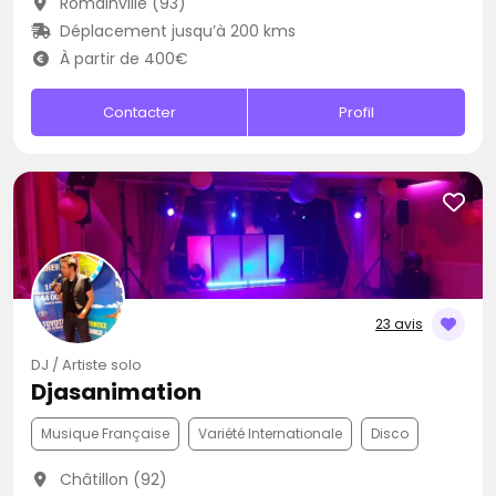
Romainville (93)
Déplacement jusqu’à 200 kms
À partir de 400€
Contacter
Profil
23 avis
DJ / Artiste solo
Djasanimation
Musique Française
Variété Internationale
Disco
Châtillon (92)