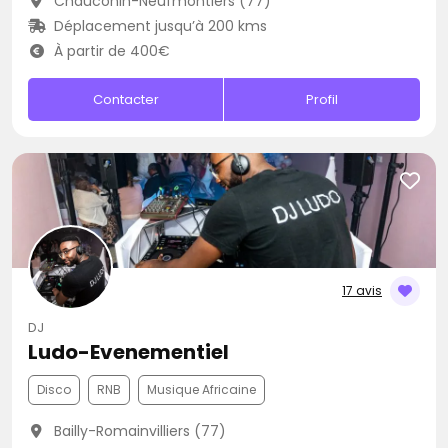
Chauconin-Neufmontiers (77)
Déplacement jusqu’à 200 kms
À partir de 400€
Contacter
Profil
17 avis
DJ
Ludo-Evenementiel
Disco
RNB
Musique Africaine
Bailly-Romainvilliers (77)