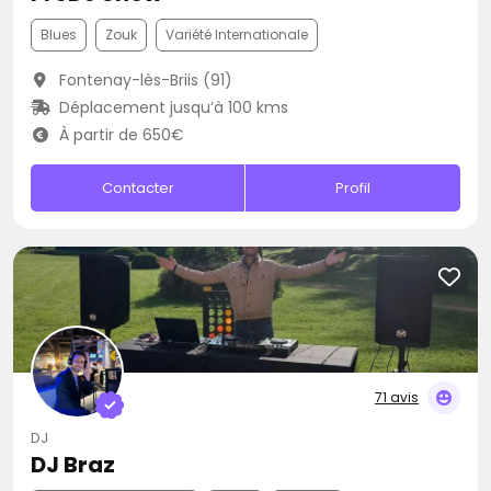
Blues
Zouk
Variété Internationale
Fontenay-lès-Briis (91)
Déplacement jusqu’à 100 kms
À partir de 650€
Contacter
Profil
71 avis
DJ
DJ Braz