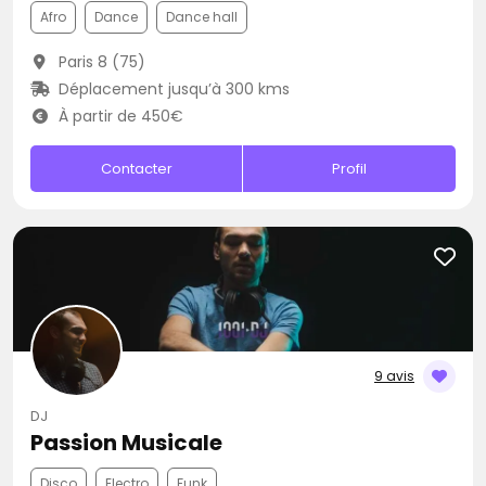
Afro
Dance
Dance hall
Paris 8 (75)
Déplacement jusqu’à 300 kms
À partir de 450€
Contacter
Profil
9 avis
DJ
Passion Musicale
Disco
Electro
Funk