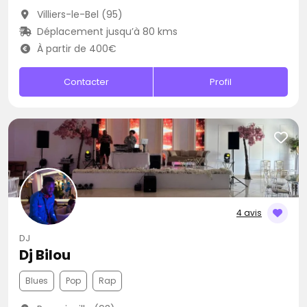
Villiers-le-Bel (95)
Déplacement jusqu’à 80 kms
À partir de 400€
Contacter
Profil
4 avis
DJ
Dj Bilou
Blues
Pop
Rap