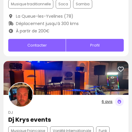
Musique traditionnelle
Soca
Samba
La Queue-les-Yvelines (78)
Déplacement jusqu’à 300 kms
À partir de 200€
Contacter
Profil
6 avis
DJ
Dj Krys events
Musique Française
Variété Internationale
Funk