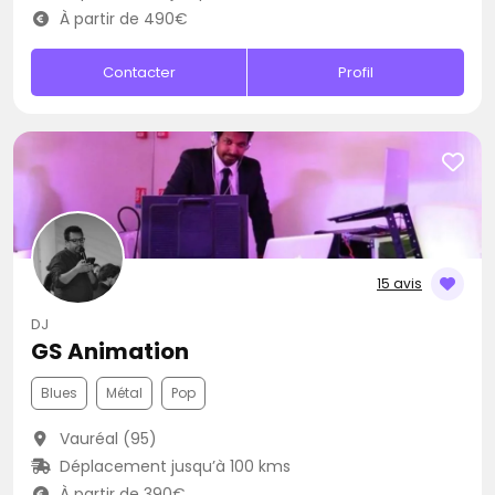
À partir de 490€
Contacter
Profil
15 avis
DJ
GS Animation
Blues
Métal
Pop
Vauréal (95)
Déplacement jusqu’à 100 kms
À partir de 390€