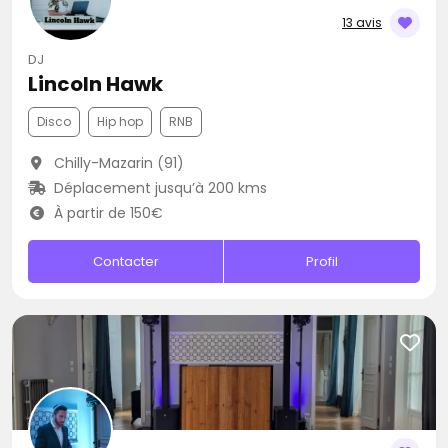
13 avis
DJ
Lincoln Hawk
Disco
Hip hop
RNB
Chilly-Mazarin (91)
Déplacement jusqu’à 200 kms
À partir de 150€
Contacter
Profil