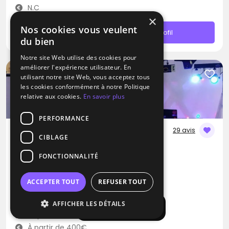
N.C
×
Nos cookies vous veulent
Contacter
Profil
du bien
Notre site Web utilise des cookies pour
améliorer l'expérience utilisateur. En
utilisant notre site Web, vous acceptez tous
les cookies conformément à notre Politique
relative aux cookies.
En savoir plus
PERFORMANCE
29 avis
CIBLAGE
DJ
FONCTIONNALITÉ
DJ Joss
Blues
Musique Africaine
RNB
ACCEPTER TOUT
REFUSER TOUT
Moisenay (77)
AFFICHER LES DÉTAILS
Afficher la carte
Déplacement jusqu’à 200 kms
À partir de 400€