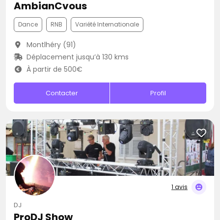
AmbianCvous
Dance
RNB
Variété Internationale
Montlhéry (91)
Déplacement jusqu’à 130 kms
À partir de 500€
Contacter
Profil
1 avis
DJ
ProDJ Show