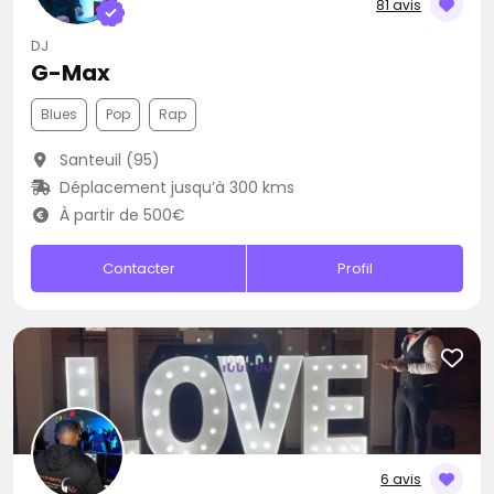
81 avis
DJ
G-Max
Blues
Pop
Rap
Santeuil (95)
Déplacement jusqu’à 300 kms
À partir de 500€
Contacter
Profil
6 avis