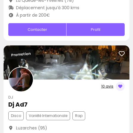
La Queue-les-Yvelines (78)
Déplacement jusqu’à 300 kms
À partir de 200€
Contacter
Profil
Promotion
10 avis
DJ
Dj Ad7
Disco
Variété Internationale
Rap
Luzarches (95)