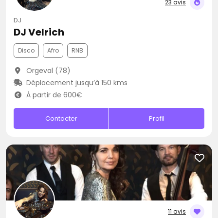
23 avis
DJ
DJ Velrich
Disco
Afro
RNB
Orgeval (78)
Déplacement jusqu’à 150 kms
À partir de 600€
Contacter
Profil
11 avis