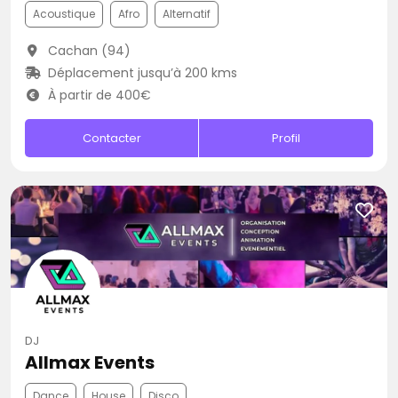
Acoustique
Afro
Alternatif
Cachan (94)
Déplacement jusqu’à 200 kms
À partir de 400€
Contacter
Profil
DJ
Allmax Events
Dance
House
Disco