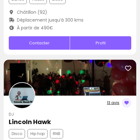
Châtillon (92)
Déplacement jusqu’à 300 kms
À partir de 490€
Contacter
Profil
13 avis
DJ
Lincoln Hawk
Disco
Hip hop
RNB