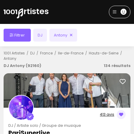
Filtrer
DJ
Antony
1001 Artistes
DJ
France
Ile-de-France
Hauts-de-Seine
Antony
DJ Antony (92160)
134 résultats
413 avis
DJ / Artiste solo / Groupe de musique
PariSuperlive