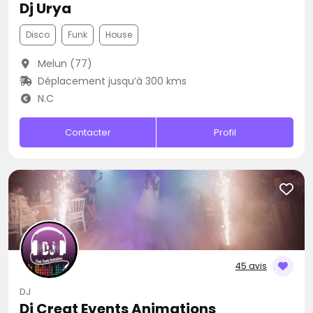
Dj Urya
Disco
Funk
House
Melun (77)
Déplacement jusqu’à 300 kms
N.C
Contacter
Profil
45 avis
DJ
Dj Creat Events Animations