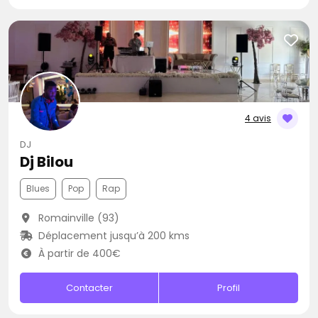
4 avis
DJ
Dj Bilou
Blues
Pop
Rap
Romainville (93)
Déplacement jusqu’à 200 kms
À partir de 400€
Contacter
Profil