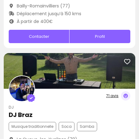
Bailly-Romainvilliers (77)
Déplacement jusqu’à 150 kms
À partir de 400€
Contacter
Profil
71 avis
DJ
DJ Braz
Musique traditionnelle
Soca
Samba