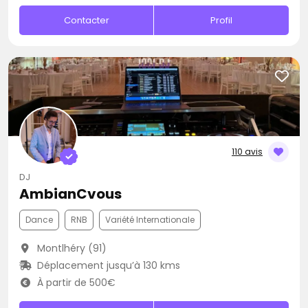
Contacter
Profil
110 avis
DJ
AmbianCvous
Dance
RNB
Variété Internationale
Montlhéry (91)
Déplacement jusqu’à 130 kms
À partir de 500€