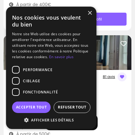
À partir de 400€
×
Nos cookies vous veulent
Contacter
Profil
du bien
Notre site Web utilise des cookies pour
améliorer l'expérience utilisateur. En
utilisant notre site Web, vous acceptez tous
les cookies conformément à notre Politique
relative aux cookies.
En savoir plus
PERFORMANCE
81 avis
CIBLAGE
DJ
FONCTIONNALITÉ
G-Max
Blues
Pop
Rap
ACCEPTER TOUT
REFUSER TOUT
Santeuil (95)
AFFICHER LES DÉTAILS
Afficher la carte
Déplacement jusqu’à 300 kms
À partir de 500€