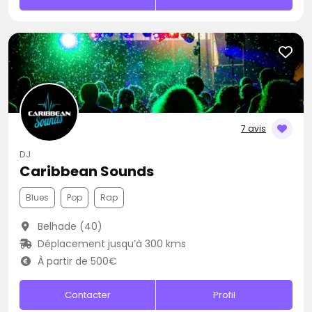
7 avis
DJ
Caribbean Sounds
Blues
Pop
Rap
Belhade (40)
Déplacement jusqu’à 300 kms
À partir de 500€
Contacter
Profil