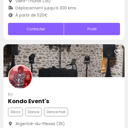
Saint-Thurial (35)
Déplacement jusqu’à 300 kms
À partir de 520€
Contacter
Profil
DJ
Kondo Event's
Disco
Dance
Dance hall
Argentré-du-Plessis (35)