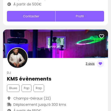
À partir de 500€
Contacter
Profil
3 avis
DJ
KMS évènements
Blues
Pop
Rap
Champs-Géraux (22)
Déplacement jusqu’à 300 kms
À partir de 550€