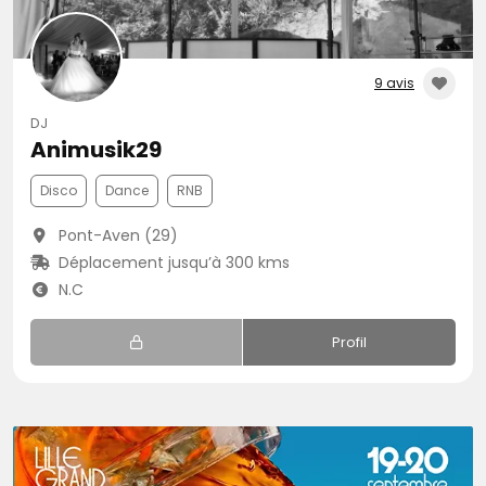
9 avis
DJ
Animusik29
Disco
Dance
RNB
Pont-Aven (29)
Déplacement jusqu’à 300 kms
N.C
Profil