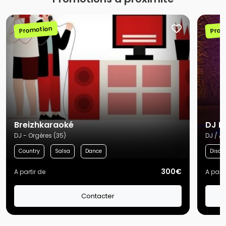
Promotion
Prom
Breizhkaraoké
DJ P
DJ - Orgères (35)
DJ / Ar
Country
Salsa
Dance
Disco
300€
A partir de
A parti
Contacter