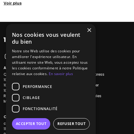
Voir plus
×
Nos cookies vous veulent
du bien
Notre site Web utilise des cookies pour
améliorer l'expérience utilisateur. En
utilisant notre site Web, vous acceptez tous
A propos
Liens utiles
les cookies conformément à notre Politique
relative aux cookies.
En savoir plus
Qui sommes-nous ?
Recherche Express
1001Salles
L'équipe
1001Salles PRO
Nous contacter
PERFORMANCE
1001Traiteurs
FAQ
Reserverunbar
Mentions légales
CIBLAGE
MP2
CGV
CGU
FONCTIONNALITÉ
Contacts
contact@1001dj.com
ACCEPTER TOUT
REFUSER TOUT
11 Rue Maurice Grandcoing