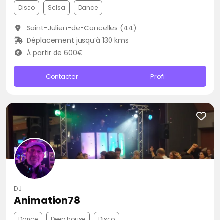
Disco
Salsa
Dance
Saint-Julien-de-Concelles (44)
Déplacement jusqu’à 130 kms
À partir de 600€
Contacter
Profil
DJ
Animation78
Dance
Deep house
Disco