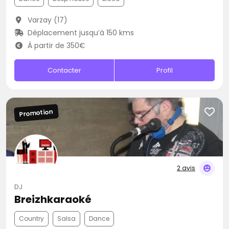
Varzay (17)
Déplacement jusqu’à 150 kms
À partir de 350€
Contacter
Profil
Promotion
2 avis
DJ
Breizhkaraoké
Country
Salsa
Dance