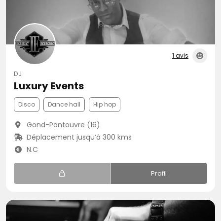
1 avis
DJ
Luxury Events
Disco
Dance hall
Hip hop
Gond-Pontouvre (16)
Déplacement jusqu’à 300 kms
N.C
Profil