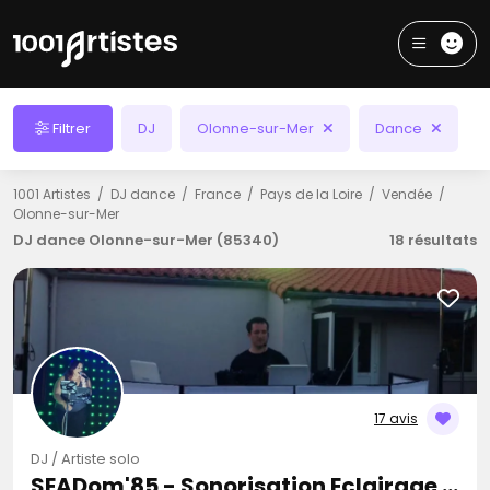
Filtrer
DJ
Olonne-sur-Mer
Dance
1001 Artistes
DJ dance
France
Pays de la Loire
Vendée
Olonne-sur-Mer
DJ dance Olonne-sur-Mer (85340)
18 résultats
17 avis
DJ / Artiste solo
SEADom'85 - Sonorisation Eclairage et Animation d'événements