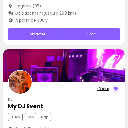
Orgères (35)
Déplacement jusqu’à 200 kms
À partir de 300€
Contacter
Profil
43 avis
DJ
My DJ Event
Blues
Pop
Rap