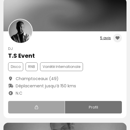
5 avis
DJ
T.S Event
Disco
RNB
Variété Internationale
Champtoceaux (49)
Déplacement jusqu’à 150 kms
N.C
Profil