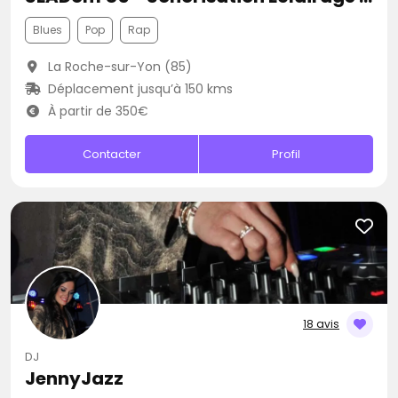
Blues
Pop
Rap
La Roche-sur-Yon (85)
Déplacement jusqu’à 150 kms
À partir de 350€
Contacter
Profil
18 avis
DJ
JennyJazz