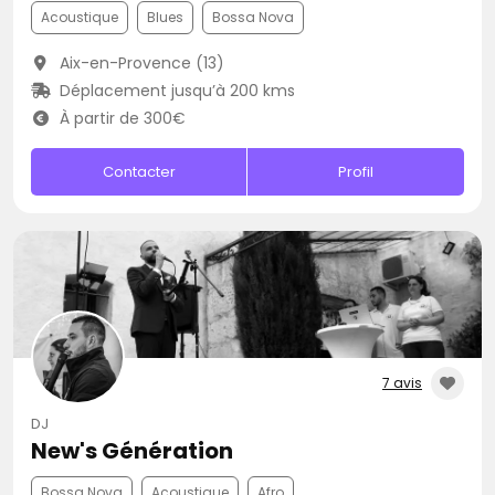
Acoustique
Blues
Bossa Nova
Aix-en-Provence (13)
Déplacement jusqu’à 200 kms
À partir de 300€
Contacter
Profil
7 avis
DJ
New's Génération
Bossa Nova
Acoustique
Afro