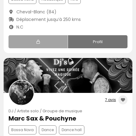
Cheval-Blanc (84)
Déplacement jusqu’à 250 kms
N.C
Profil
7 avis
DJ / Artiste solo / Groupe de musique
Marc Sax & Pouchyne
Bossa Nova
Dance
Dance hall