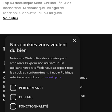
Top DJ acoustique Saint-Christol-lès-Alès
Recherche DJ acoustique Bellegarde
Location DJ acoustique Bouillargues
Voir plus
×
Nos cookies vous veulent
du bien
Notre site Web utilise des cookies pour
améliorer l'expérience utilisateur. En
utilisant notre site Web, vous acceptez tous
A propos
Liens utiles
les cookies conformément à notre Politique
relative aux cookies.
En savoir plus
Qui sommes-nous ?
Recherche Express
1001Salles
L'équipe
1001Salles PRO
Nous contacter
PERFORMANCE
1001Traiteurs
FAQ
Reserverunbar
Mentions légales
CIBLAGE
MP2
CGV
CGU
FONCTIONNALITÉ