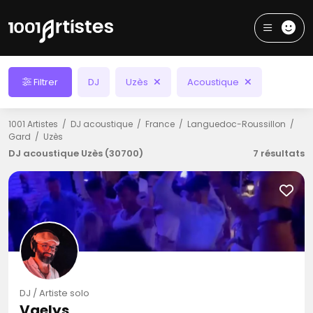
Filtrer
DJ
Uzès
Acoustique
1001 Artistes
DJ acoustique
France
Languedoc-Roussillon
Gard
Uzès
DJ acoustique Uzès (30700)
7 résultats
DJ / Artiste solo
Vaelys