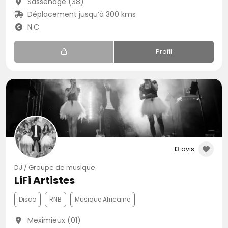
Sassenage (38)
Déplacement jusqu’à 300 kms
N.C
Profil
13 avis
DJ / Groupe de musique
LiFi Artistes
Disco
RNB
Musique Africaine
Meximieux (01)