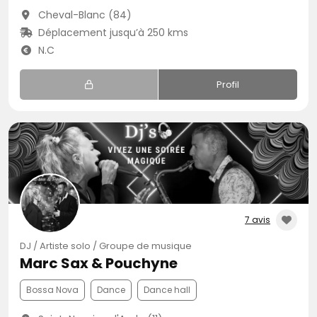
Cheval-Blanc (84)
Déplacement jusqu’à 250 kms
N.C
Profil
7 avis
DJ / Artiste solo / Groupe de musique
Marc Sax & Pouchyne
Bossa Nova
Dance
Dance hall