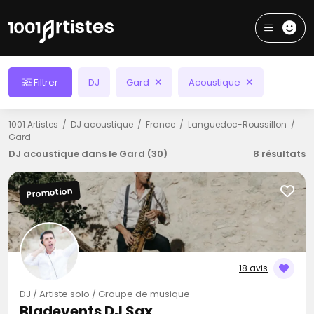
Filtrer
DJ
Gard
Acoustique
1001 Artistes
DJ acoustique
France
Languedoc-Roussillon
Gard
DJ acoustique dans le Gard (30)
8 résultats
Promotion
18 avis
DJ / Artiste solo / Groupe de musique
Bladevents DJ Sax