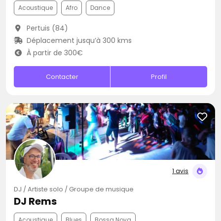
Acoustique
Afro
Dance
Pertuis (84)
Déplacement jusqu’à 300 kms
À partir de 300€
Contacter
Profil
1 avis
DJ / Artiste solo / Groupe de musique
DJ Rems
Acoustique
Blues
Bossa Nova