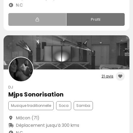
N.C
Profil
21 avis
DJ
Mjps Sonorisation
Musique traditionnelle
Soca
Samba
Mâcon (71)
Déplacement jusqu’à 300 kms
N.C