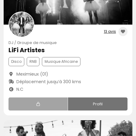
13 avis
DJ / Groupe de musique
LiFi Artistes
Disco
RNB
Musique Africaine
Meximieux (01)
Déplacement jusqu’à 300 kms
N.C
Profil