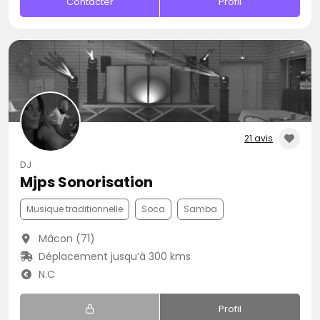
Contacter
Profil
21 avis
DJ
Mjps Sonorisation
Musique traditionnelle
Soca
Samba
Mâcon (71)
Déplacement jusqu’à 300 kms
N.C
Profil