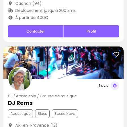
Cachan (94)
Déplacement jusqu’à 200 kms
À partir de 400€
Contacter
Profil
1 avis
DJ / Artiste solo / Groupe de musique
DJ Rems
Acoustique
Blues
Bossa Nova
Aix-en-Provence (13)