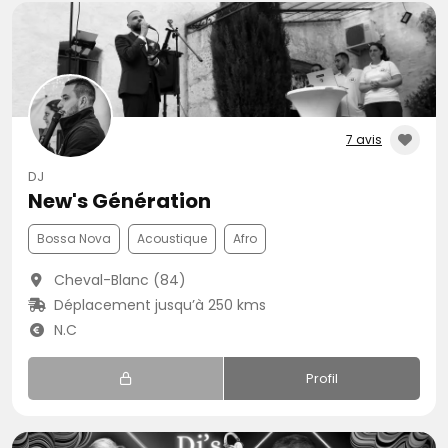
7 avis
DJ
New's Génération
Bossa Nova
Acoustique
Afro
Cheval-Blanc (84)
Déplacement jusqu’à 250 kms
N.C
Profil