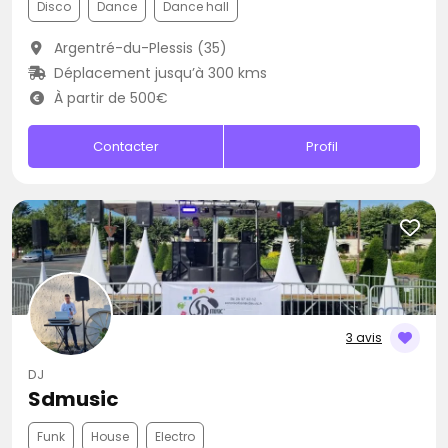
Disco
Dance
Dance hall
Argentré-du-Plessis (35)
Déplacement jusqu’à 300 kms
À partir de 500€
Contacter
Profil
3 avis
DJ
Sdmusic
Funk
House
Electro