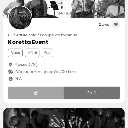
2 avis
DJ / Artiste solo / Groupe de musique
Koretta Event
Blues
Métal
Pop
Poissy (78)
Déplacement jusqu’à 200 kms
N.C
Profil