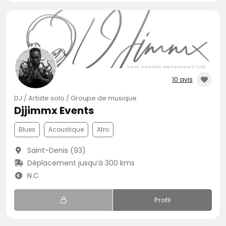
10 avis
DJ / Artiste solo / Groupe de musique
Djjimmx Events
Blues
Acoustique
Afro
Saint-Denis (93)
Déplacement jusqu’à 300 kms
N.C
Profil