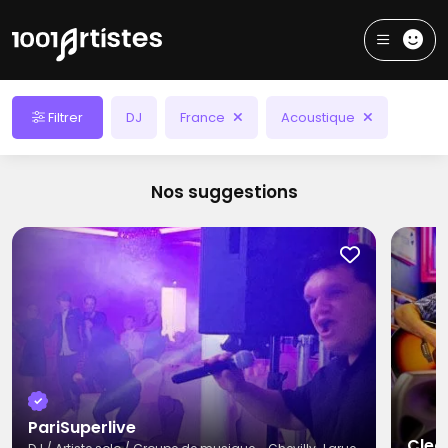
Filtrer
DJ
France
Acoustique
Nos suggestions
PariSuperlive
Clea