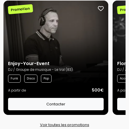
Promotion
Prom
Enjoy-Your-Event
Flori
DJ / Groupe de musique - Le Val (83)
DJ / A
Funk
Disco
Pop
Acous
500€
A partir de
A parti
Contacter
Voir toutes les promotions