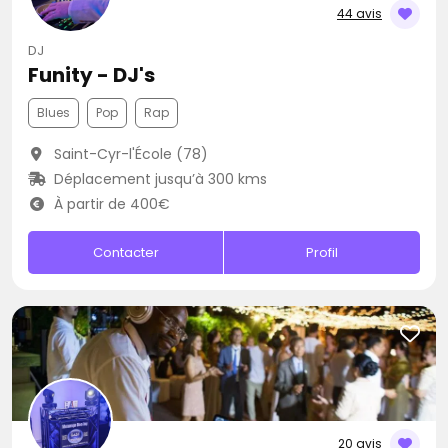
44 avis
DJ
Funity - DJ's
Blues
Pop
Rap
Saint-Cyr-l'École (78)
Déplacement jusqu’à 300 kms
À partir de 400€
Contacter
Profil
20 avis