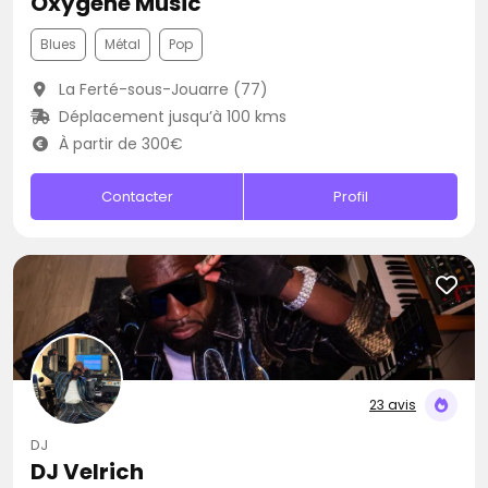
Oxygene Music
Blues
Métal
Pop
La Ferté-sous-Jouarre (77)
Déplacement jusqu’à 100 kms
À partir de 300€
Contacter
Profil
23 avis
DJ
DJ Velrich