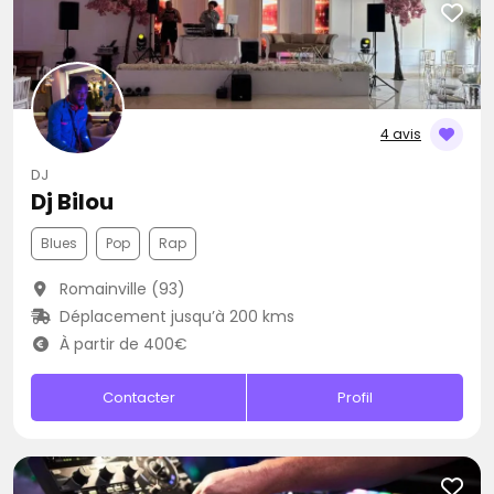
4 avis
DJ
Dj Bilou
Blues
Pop
Rap
Romainville (93)
Déplacement jusqu’à 200 kms
À partir de 400€
Contacter
Profil