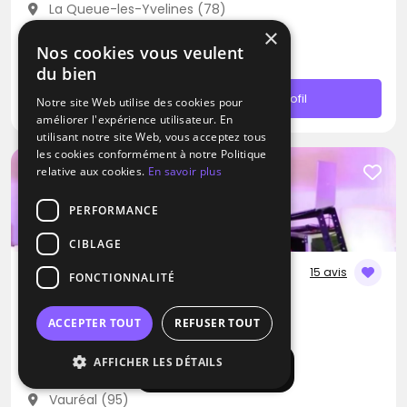
La Queue-les-Yvelines (78)
Déplacement jusqu’à 300 kms
×
Nos cookies vous veulent
À partir de 200€
du bien
Contacter
Profil
Notre site Web utilise des cookies pour
améliorer l'expérience utilisateur. En
utilisant notre site Web, vous acceptez tous
les cookies conformément à notre Politique
relative aux cookies.
En savoir plus
PERFORMANCE
CIBLAGE
15 avis
FONCTIONNALITÉ
DJ
GS Animation
ACCEPTER TOUT
REFUSER TOUT
Blues
Métal
AFFICHER LES DÉTAILS
Pop
Afficher la carte
Vauréal (95)