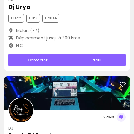
Dj Urya
Disco
Funk
House
Melun (77)
Déplacement jusqu’à 300 kms
N.C
Contacter
Profil
12 avis
DJ