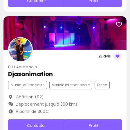
Contacter
Profil
23 avis
DJ / Artiste solo
Djasanimation
Musique Française
Variété Internationale
Disco
Châtillon (92)
Déplacement jusqu’à 300 kms
À partir de 300€
Contacter
Profil