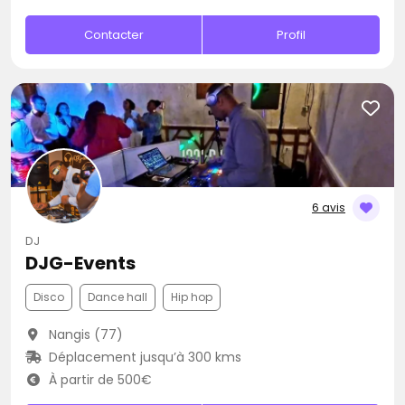
Contacter
Profil
6 avis
DJ
DJG-Events
Disco
Dance hall
Hip hop
Nangis (77)
Déplacement jusqu’à 300 kms
À partir de 500€