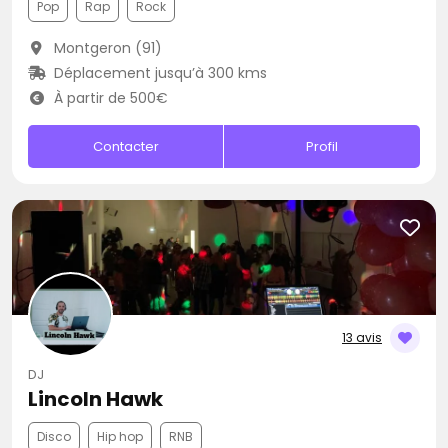
Pop
Rap
Rock
Montgeron (91)
Déplacement jusqu’à 300 kms
À partir de 500€
Contacter
Profil
13 avis
DJ
Lincoln Hawk
Disco
Hip hop
RNB