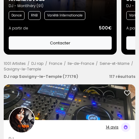
DJ - Montlhéry (91)
DJ - C
Dance
RNB
Variété Internationale
Variét
500€
A partir de
A parti
Contacter
1001 Artistes
DJ rap
France
Ile-de-France
Seine-et-Marne
Savigny-le-Temple
DJ rap Savigny-le-Temple (77176)
117 résultats
14 avis
DJ