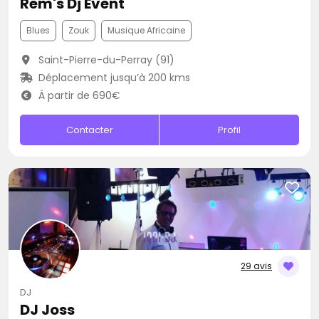
Rem's Dj Event
Blues
Zouk
Musique Africaine
Saint-Pierre-du-Perray (91)
Déplacement jusqu’à 200 kms
À partir de 690€
Contacter
Profil
29 avis
DJ
DJ Joss