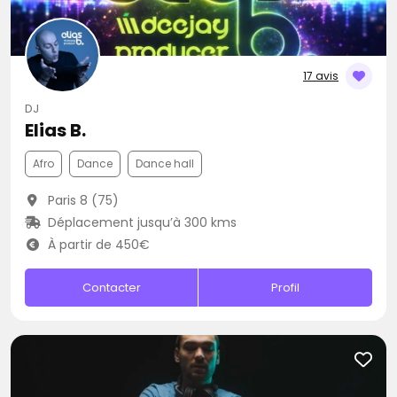
17 avis
DJ
Elias B.
Afro
Dance
Dance hall
Paris 8 (75)
Déplacement jusqu’à 300 kms
À partir de 450€
Contacter
Profil