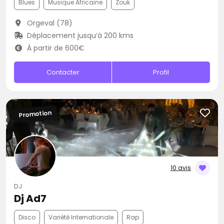
Blues
Musique Africaine
Zouk
Orgeval (78)
Déplacement jusqu’à 200 kms
À partir de 600€
Contacter
Profil
Promotion
10 avis
DJ
Dj Ad7
Disco
Variété Internationale
Rap