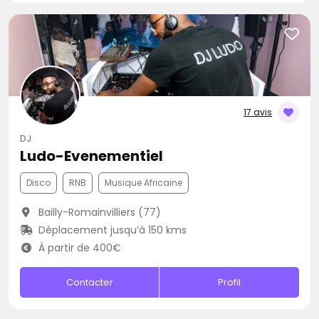
17 avis
DJ
Ludo-Evenementiel
Disco
RNB
Musique Africaine
Bailly-Romainvilliers (77)
Déplacement jusqu’à 150 kms
À partir de 400€
Contacter
Profil