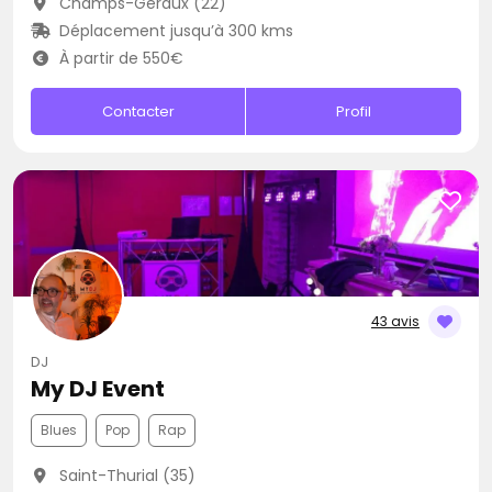
Champs-Géraux (22)
Déplacement jusqu’à 300 kms
À partir de 550€
Contacter
Profil
43 avis
DJ
My DJ Event
Blues
Pop
Rap
Saint-Thurial (35)