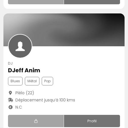
DJ
DJeff Anim
Blues
Métal
Pop
Plélo (22)
Déplacement jusqu’à 100 kms
N.C
Profil