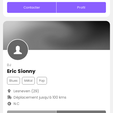
Contacter
Profil
DJ
Eric Sionny
Blues
Métal
Pop
Lesneven (29)
Déplacement jusqu’à 100 kms
N.C