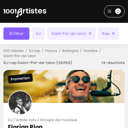
Filtrer
DJ
Saint-Pol-de-Léon
Rap
1001 Artistes
DJ rap
France
Bretagne
Finistère
Saint-Pol-de-Léon
DJ rap Saint-Pol-de-Léon (29250)
14 résultats
Promotion
DJ / Artiste solo / Groupe de musique
Florian Rion