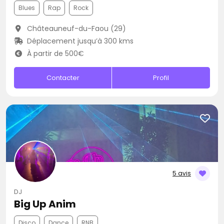
Blues
Rap
Rock
Châteauneuf-du-Faou (29)
Déplacement jusqu’à 300 kms
À partir de 500€
Contacter
Profil
5 avis
DJ
Big Up Anim
Disco
Dance
RNB