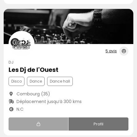
5 avis
DJ
Les Dj de l'Ouest
Disco
Dance
Dance hall
Combourg (35)
Déplacement jusqu’à 300 kms
N.C
Profil