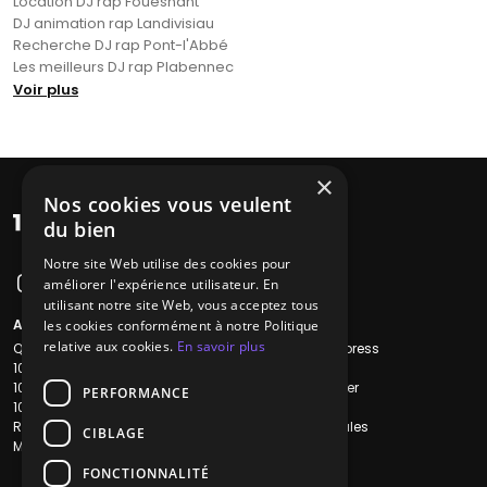
Location DJ rap Fouesnant
DJ animation rap Landivisiau
Recherche DJ rap Pont-l'Abbé
Les meilleurs DJ rap Plabennec
Voir plus
×
Nos cookies vous veulent
du bien
Notre site Web utilise des cookies pour
améliorer l'expérience utilisateur. En
utilisant notre site Web, vous acceptez tous
A propos
Liens utiles
les cookies conformément à notre Politique
relative aux cookies.
En savoir plus
Qui sommes-nous ?
Recherche Express
1001Salles
L'équipe
1001Salles PRO
Nous contacter
PERFORMANCE
1001Traiteurs
FAQ
Reserverunbar
Mentions légales
CIBLAGE
MP2
CGV
CGU
FONCTIONNALITÉ