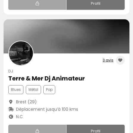
Profil
3 avis
DJ
Terre & Mer Dj Animateur
Blues
Métal
Pop
Brest (29)
Déplacement jusqu’à 100 kms
N.C
Profil