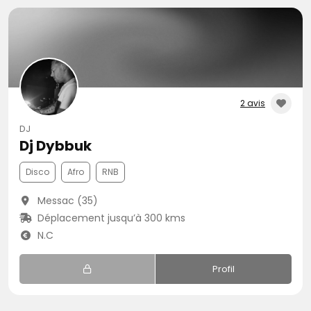
2 avis
DJ
Dj Dybbuk
Disco
Afro
RNB
Messac (35)
Déplacement jusqu’à 300 kms
N.C
Profil