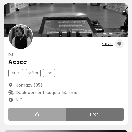
4 avis
DJ
Acsee
Blues
Métal
Pop
Romazy (35)
Déplacement jusqu’à 150 kms
N.C
Profil