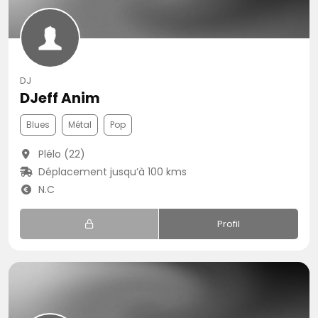
DJ
DJeff Anim
Blues
Métal
Pop
Plélo (22)
Déplacement jusqu’à 100 kms
N.C
Profil