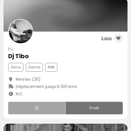
3 avis
DJ
Dj Tibo
Disco
Dance
RNB
Rennes (35)
Déplacement jusqu’à 100 kms
N.C
Profil