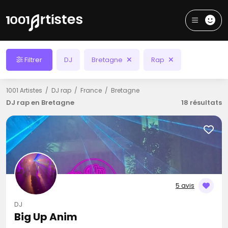
Filtrer
DJ
Bretagne
Rap
1001 Artistes
DJ rap
France
Bretagne
DJ rap en Bretagne
18 résultats
5 avis
DJ
Big Up Anim