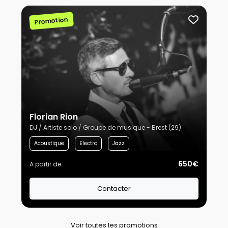
Promotion
Florian Rion
DJ / Artiste solo / Groupe de musique - Brest (29)
Acoustique
Electro
Jazz
650€
A partir de
Contacter
Voir toutes les promotions