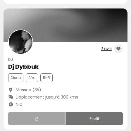
2 avis
DJ
Dj Dybbuk
Disco
Afro
RNB
Messac (35)
Déplacement jusqu’à 300 kms
N.C
Profil