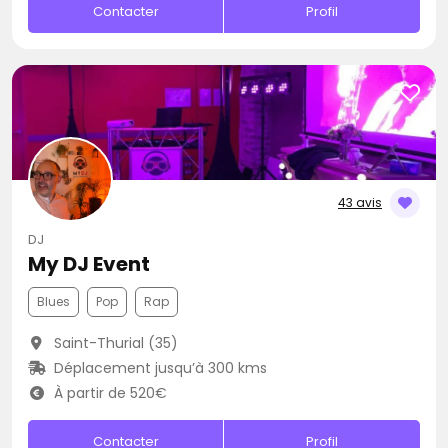
Contacter
Profil
43 avis
DJ
My DJ Event
Blues
Pop
Rap
Saint-Thurial (35)
Déplacement jusqu’à 300 kms
À partir de 520€
Contacter
Profil