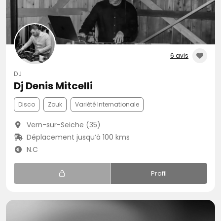
6 avis
DJ
Dj Denis Mitcelli
Disco
Zouk
Variété Internationale
Vern-sur-Seiche (35)
Déplacement jusqu’à 100 kms
N.C
Profil