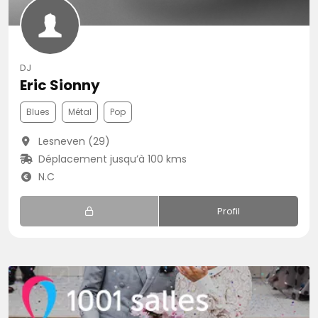
DJ
Eric Sionny
Blues
Métal
Pop
Lesneven (29)
Déplacement jusqu’à 100 kms
N.C
Profil