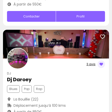
À partir de 550€
Contacter
Profil
3 avis
DJ
Dj Daroey
Blues
Pop
Rap
La Bouillie (22)
Déplacement jusqu’à 100 kms
À partir de 850€