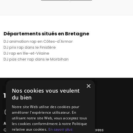
Départements situés en Bretagne
DJ animation rap en Côtes-d'Armor
DJ prix rap dans le Finistère
DJ rap en Ille-et-Vilaine
DJ pas cher rap dans le Morbihan
×
Nos cookies vous veulent
du bien
Notre site Web utilise des cookies pour
améliorer l'expérience utilisateur. En
utilisant notre site Web, vous acceptez tous
A propos
Liens utiles
les cookies conformément à notre Politique
relative aux cookies.
En savoir plus
Qui sommes-nous ?
Recherche Express