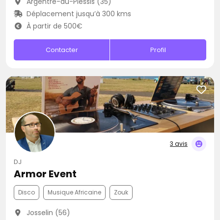
Argentré-du-Plessis (35)
Déplacement jusqu’à 300 kms
À partir de 500€
Contacter
Profil
3 avis
DJ
Armor Event
Disco
Musique Africaine
Zouk
Josselin (56)