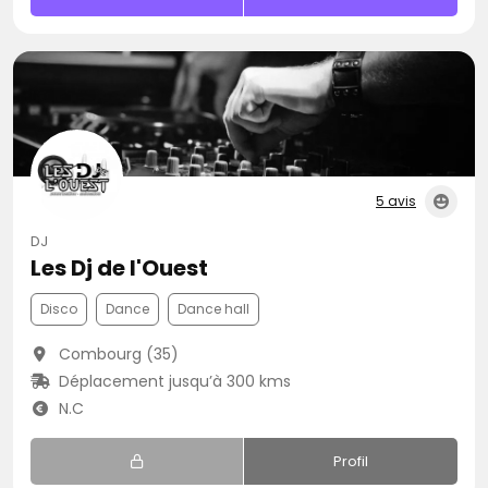
5 avis
DJ
Les Dj de l'Ouest
Disco
Dance
Dance hall
Combourg (35)
Déplacement jusqu’à 300 kms
N.C
Profil