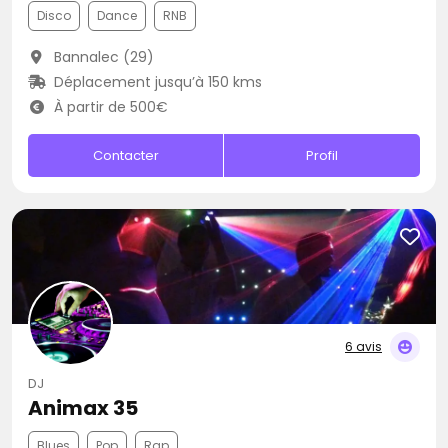
Disco
Dance
RNB
Bannalec (29)
Déplacement jusqu’à 150 kms
À partir de 500€
Contacter
Profil
6 avis
DJ
Animax 35
Blues
Pop
Rap