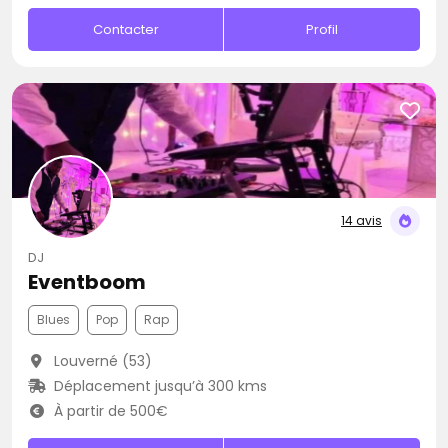
Contacter
Profil
14 avis
DJ
Eventboom
Blues
Pop
Rap
Louverné (53)
Déplacement jusqu’à 300 kms
À partir de 500€