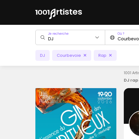
Je recherche
Où ?
DJ
Courbevoie
Rap
1001 Art
DJ rap