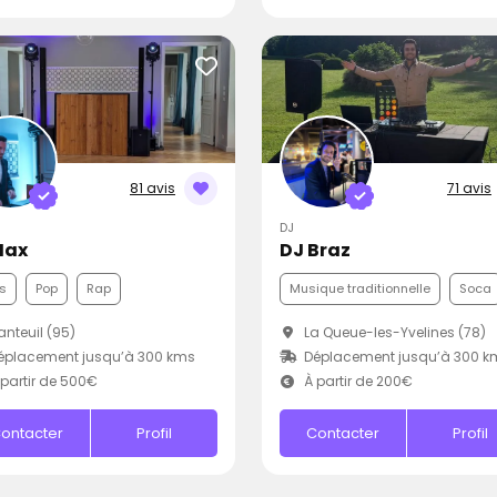
81 avis
71 avis
DJ
Max
DJ Braz
s
Pop
Rap
Musique traditionnelle
Soca
nteuil (95)
La Queue-les-Yvelines (78)
éplacement jusqu’à 300 kms
Déplacement jusqu’à 300 k
partir de 500€
À partir de 200€
ontacter
Profil
Contacter
Profil