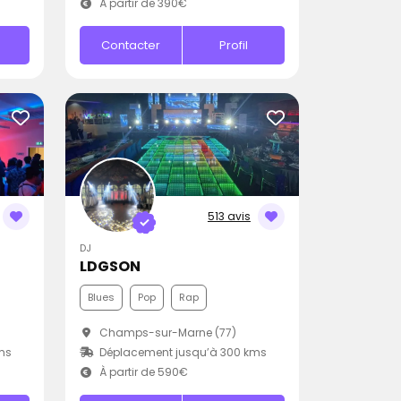
À partir de 390€
Contacter
Profil
513 avis
DJ
LDGSON
Blues
Pop
Rap
Champs-sur-Marne (77)
ms
Déplacement jusqu’à 300 kms
À partir de 590€