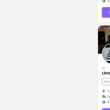
À 
C
DJ
Lin
Dis
Ch
D
À 