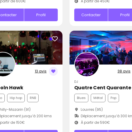
partir de 600€
À partir de 450€
ontacter
Profil
Contacter
Profil
13 avis
38 avis
DJ
coln Hawk
Quatre Cent Quarante
co
Hip hop
RNB
Blues
Métal
Pop
illy-Mazarin (91)
Louvres (95)
éplacement jusqu’à 200 kms
Déplacement jusqu’à 300 k
partir de 150€
À partir de 590€