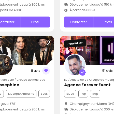
éplacement jusqu’à 300 kms
Déplacement jusqu’à 150 k
partir de 400€
À partir de 600€
ontacter
Profil
Contacter
Profil
Promotion
11 avis
51 avis
Artiste solo / Groupe de musique
DJ / Artiste solo / Groupe de musi
Josephine
Agence Forever Event
s
Musique Africaine
Zouk
Blues
Pop
Rap
geval (78)
Champigny-sur-Marne (94
éplacement jusqu’à 200 kms
Déplacement jusqu’à 300 k