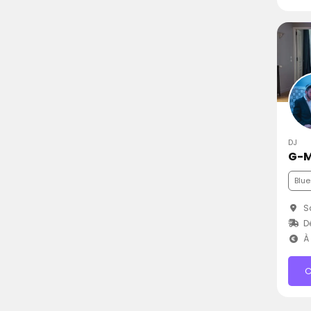
DJ
G-
Blue
Sa
D
À 
C