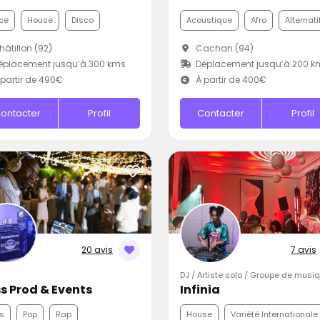
ce
House
Disco
Acoustique
Afro
Alternati
âtillon (92)
Cachan (94)
éplacement jusqu’à 300 kms
Déplacement jusqu’à 200 k
partir de 490€
À partir de 400€
ontacter
Profil
Contacter
Profil
20 avis
7 avis
DJ / Artiste solo / Groupe de musi
s Prod & Events
Infinia
s
Pop
Rap
House
Variété Internationale