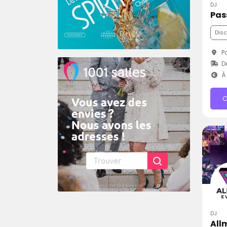
DJ
Pas
Dis
Pa
D
À 
C
DJ
All