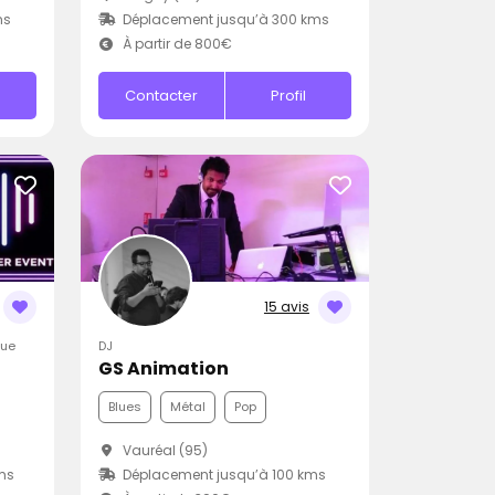
ms
Déplacement jusqu’à 300 kms
À partir de 800€
Contacter
Profil
15 avis
que
DJ
GS Animation
Blues
Métal
Pop
)
Vauréal (95)
ms
Déplacement jusqu’à 100 kms