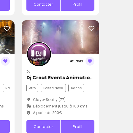
Contacter
Profil
45 avis
DJ
Dj Creat Events Animations
Rap
Afro
Bossa Nova
Dance
Claye-Souilly (77)
ms
Déplacement jusqu’à 100 kms
À partir de 200€
Contacter
Profil