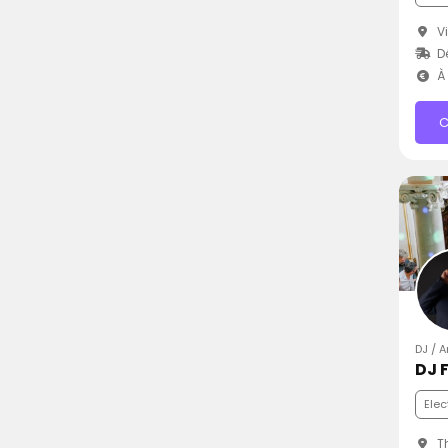
Vi
D
À 
C
DJ / 
DJ F
Elec
Th