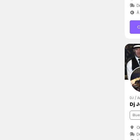
D
À 
C
DJ / 
Dj 
Blue
Or
D