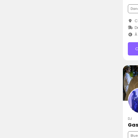
Dan
Ch
D
À 
C
DJ
Gas
Blue