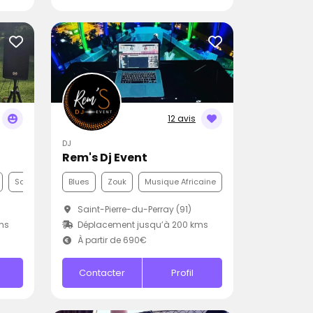
12 avis
DJ
Rem's Dj Event
Samba
Blues
Zouk
Musique Africaine
Saint-Pierre-du-Perray (91)
ms
Déplacement jusqu’à 200 kms
À partir de 690€
Contacter
Profil