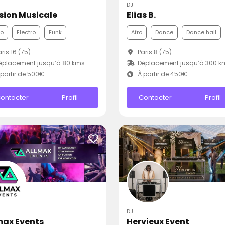
DJ
sion Musicale
Elias B.
co
Electro
Funk
Afro
Dance
Dance hall
ris 16 (75)
Paris 8 (75)
éplacement jusqu’à 80 kms
Déplacement jusqu’à 300 k
partir de 500€
À partir de 450€
ontacter
Profil
Contacter
Profil
DJ
max Events
Hervieux Event