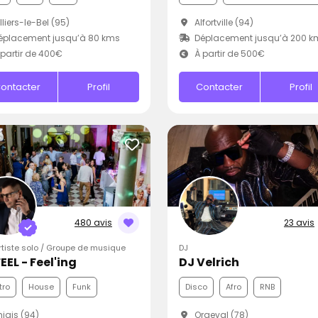
lliers-le-Bel (95)
Alfortville (94)
éplacement jusqu’à 80 kms
Déplacement jusqu’à 200 k
partir de 400€
À partir de 500€
ontacter
Profil
Contacter
Profil
480 avis
23 avis
Artiste solo / Groupe de musique
DJ
EEL - Feel'ing
DJ Velrich
tro
House
Funk
Disco
Afro
RNB
iais (94)
Orgeval (78)