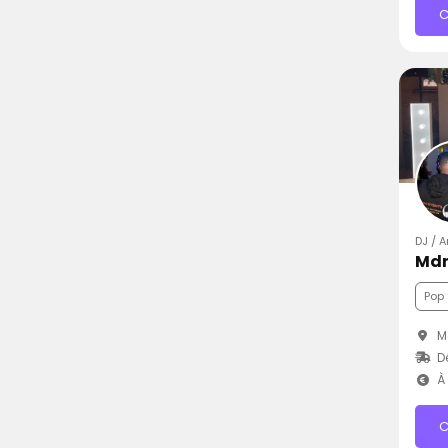
C
DJ / A
Mdn
Pop
Mo
D
À 
C