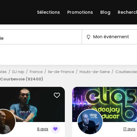
Sélections
Promotions
Blog
Recherc
Mon événement
istes
DJ rap
France
Ile-de-France
Hauts-de-Seine
Courbevoie
 Courbevoie (92400)
9 avis
17 avis