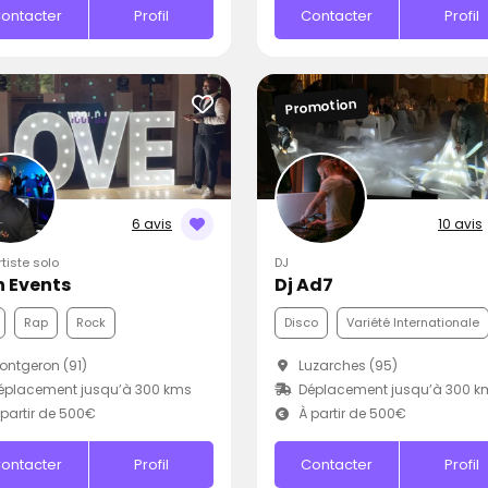
ontacter
Profil
Contacter
Profil
Promotion
6 avis
10 avis
rtiste solo
DJ
 Events
Dj Ad7
Rap
Rock
Disco
Variété Internationale
ntgeron (91)
Luzarches (95)
éplacement jusqu’à 300 kms
Déplacement jusqu’à 300 k
partir de 500€
À partir de 500€
ontacter
Profil
Contacter
Profil