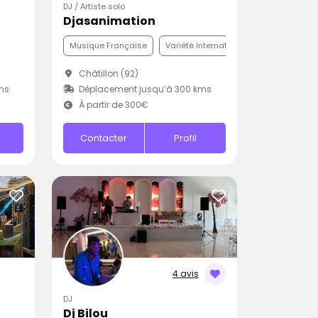
DJ / Artiste solo
Djasanimation
Musique Française
Variété Internationale
Disco
Châtillon (92)
ms
Déplacement jusqu’à 300 kms
À partir de 300€
Contacter
Profil
4 avis
DJ
Dj Bilou