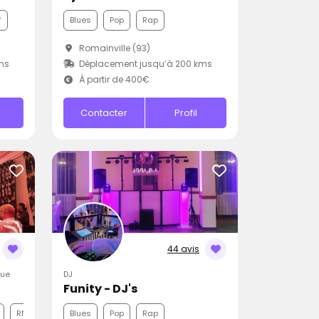
f
Blues
Pop
Rap
Romainville (93)
ms
Déplacement jusqu’à 200 kms
À partir de 400€
Contacter
Profil
44 avis
que
DJ
Funity - DJ's
RNB
Blues
Pop
Rap