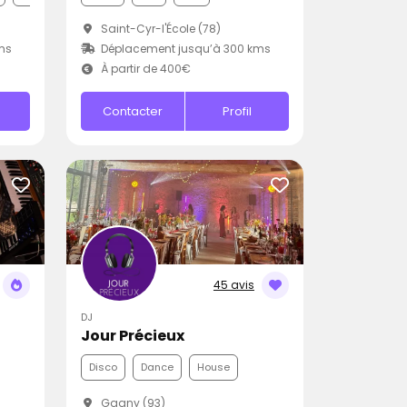
Saint-Cyr-l'École (78)
ms
Déplacement jusqu’à 300 kms
À partir de 400€
Contacter
Profil
45 avis
DJ
Jour Précieux
Disco
Dance
House
Gagny (93)