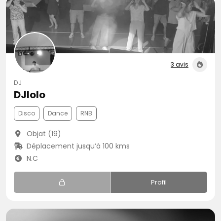
3 avis
DJ
DJlolo
Disco
Dance
RNB
Objat (19)
Déplacement jusqu’à 100 kms
N.C
Profil