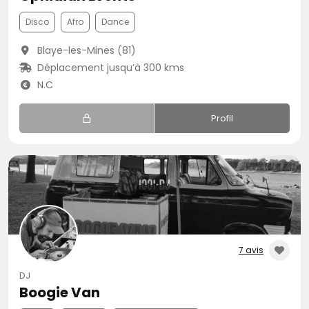
Disco
Afro
Dance
Blaye-les-Mines (81)
Déplacement jusqu’à 300 kms
N.C
Profil
7 avis
DJ
Boogie Van