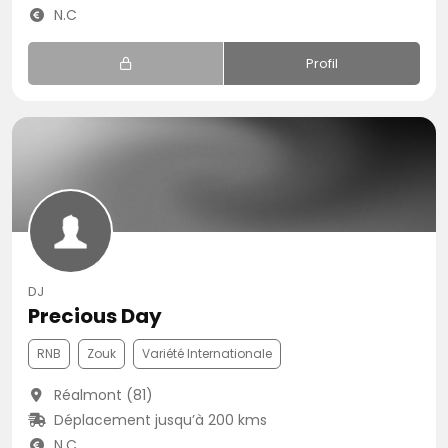
N.C
Profil
DJ
Precious Day
RNB
Zouk
Variété Internationale
Réalmont (81)
Déplacement jusqu’à 200 kms
N.C