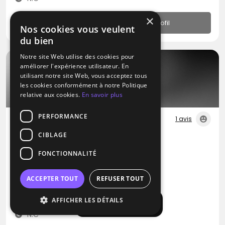
×
Profil
Nos cookies vous veulent
du bien
Notre site Web utilise des cookies pour
améliorer l'expérience utilisateur. En
utilisant notre site Web, vous acceptez tous
les cookies conformément à notre Politique
relative aux cookies.
En savoir plus
PERFORMANCE
1 avis
CIBLAGE
DJ
Mister Box Son
FONCTIONNALITÉ
Blues
Métal
Pop
ACCEPTER TOUT
REFUSER TOUT
Romagnat (63)
AFFICHER LES DÉTAILS
Déplacement jusqu’à 300 kms
Afficher la carte
N.C