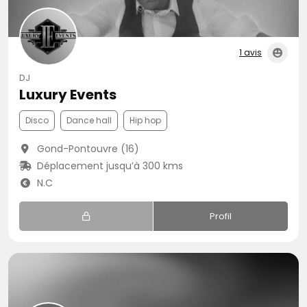
1 avis
DJ
Luxury Events
Disco
Dance hall
Hip hop
Gond-Pontouvre (16)
Déplacement jusqu’à 300 kms
N.C
Profil