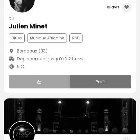
10 avis
DJ
Julien Minet
Blues
Musique Africaine
RNB
Bordeaux (33)
Déplacement jusqu’à 200 kms
N.C
Profil