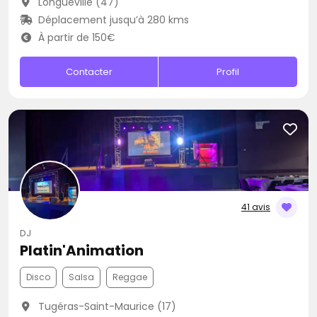
Longueville (47)
Déplacement jusqu’à 280 kms
À partir de 150€
Contacter
Profil
41 avis
DJ
Platin'Animation
Disco
Salsa
Reggae
Tugéras-Saint-Maurice (17)