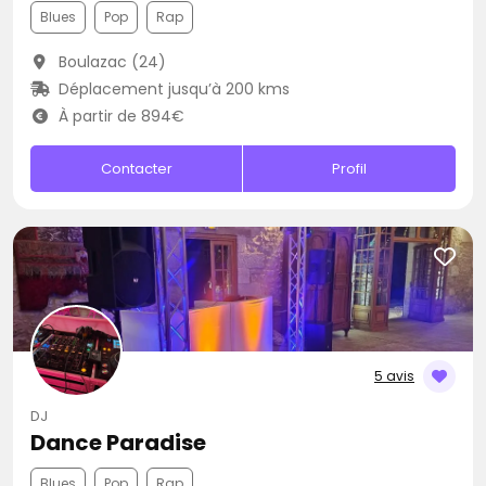
Blues
Pop
Rap
Boulazac (24)
Déplacement jusqu’à 200 kms
À partir de 894€
Contacter
Profil
5 avis
DJ
Dance Paradise
Blues
Pop
Rap