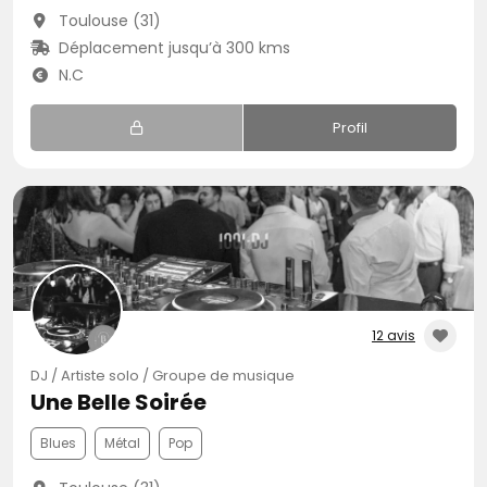
Toulouse (31)
Déplacement jusqu’à 300 kms
N.C
Profil
12 avis
DJ / Artiste solo / Groupe de musique
Une Belle Soirée
Blues
Métal
Pop