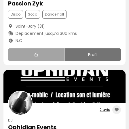
Passion Zyk
Disco
Soca
Dance hall
Saint-Jory (31)
Déplacement jusqu’à 300 kms
N.C
Profil
2 avis
DJ
Ophidian Events