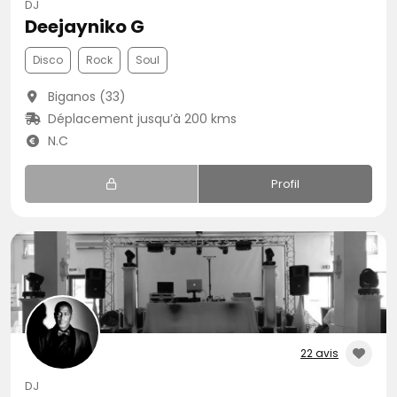
DJ
Deejayniko G
Disco
Rock
Soul
Biganos (33)
Déplacement jusqu’à 200 kms
N.C
Profil
22 avis
DJ