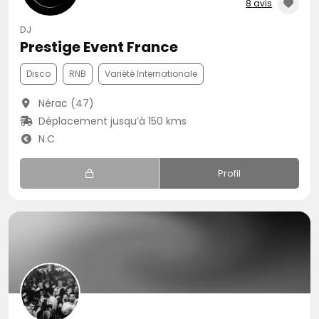
8 avis
DJ
Prestige Event France
Disco
RNB
Variété Internationale
Nérac (47)
Déplacement jusqu’à 150 kms
N.C
Profil