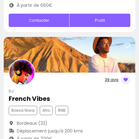
À partir de 660€
Contacter
Profil
39 avis
DJ
French Vibes
Bossa Nova
Afro
RNB
Bordeaux (33)
Déplacement jusqu’à 200 kms
À partir de 700€