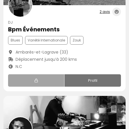
2 avis
DJ
Bpm Événements
Blues
Variété Internationale
Zouk
Ambarès-et-Lagrave (33)
Déplacement jusqu’à 200 kms
N.C
Profil