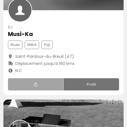
DJ
Musi-Ka
Blues
Métal
Pop
Saint-Pardoux-du-Breuil (47)
Déplacement jusqu’à 160 kms
N.C
Profil