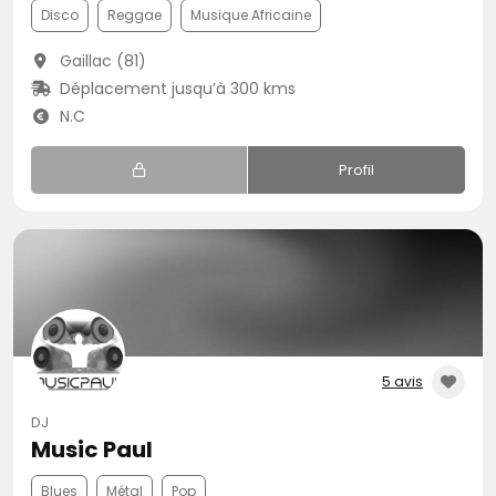
Disco
Reggae
Musique Africaine
Gaillac (81)
Déplacement jusqu’à 300 kms
N.C
Profil
5 avis
DJ
Music Paul
Blues
Métal
Pop