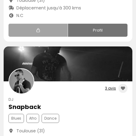
Toulouse (31)
Déplacement jusqu’à 300 kms
N.C
Profil
3 avis
DJ
Snapback
Blues
Afro
Dance
Toulouse (31)