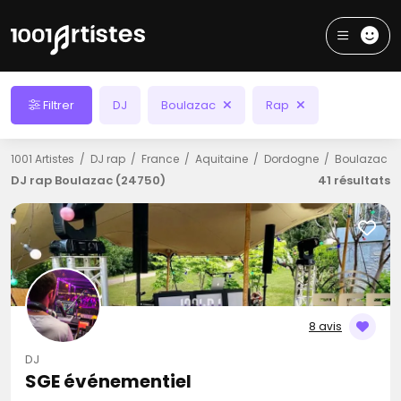
Filtrer
DJ
Boulazac
Rap
1001 Artistes
DJ rap
France
Aquitaine
Dordogne
Boulazac
DJ rap Boulazac (24750)
41 résultats
8 avis
DJ
SGE événementiel