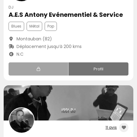
DJ
A.E.S Antony Evénementiel & Service
Blues
Métal
Pop
Montauban (82)
Déplacement jusqu’à 200 kms
N.C
Profil
11 avis