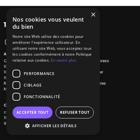
×
Nos cookies vous veulent
du bien
Notre site Web utilise des cookies pour
améliorer l'expérience utilisateur. En
utilisant notre site Web, vous acceptez tous
A propos
Liens utiles
les cookies conformément à notre Politique
relative aux cookies.
En savoir plus
Qui sommes-nous ?
Recherche Express
1001Salles
L'équipe
1001Salles PRO
Nous contacter
PERFORMANCE
1001Traiteurs
FAQ
Reserverunbar
Mentions légales
CIBLAGE
MP2
CGV
CGU
FONCTIONNALITÉ
Contacts
contact@1001dj.com
ACCEPTER TOUT
REFUSER TOUT
11 Rue Maurice Grandcoing
94200 Ivry-sur-Seine
AFFICHER LES DÉTAILS