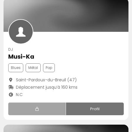
DJ
Musi-Ka
Blues
Métal
Pop
Saint-Pardoux-du-Breuil (47)
Déplacement jusqu’à 160 kms
N.C
Profil