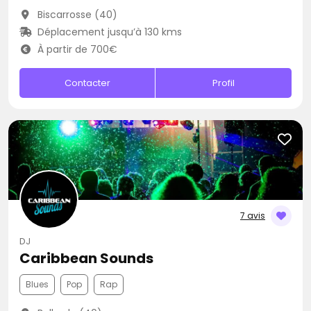
Biscarrosse (40)
Déplacement jusqu’à 130 kms
À partir de 700€
Contacter
Profil
7 avis
DJ
Caribbean Sounds
Blues
Pop
Rap