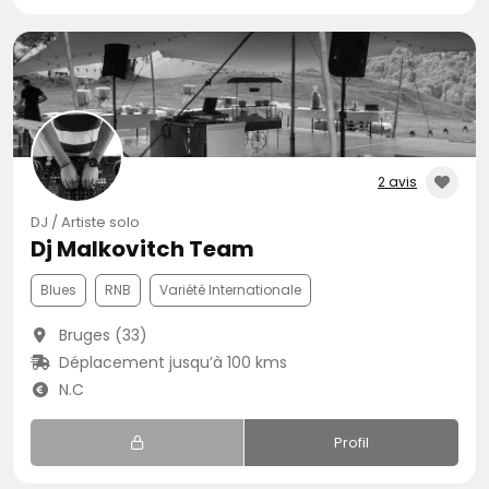
2 avis
DJ / Artiste solo
Dj Malkovitch Team
Blues
RNB
Variété Internationale
Bruges (33)
Déplacement jusqu’à 100 kms
N.C
Profil