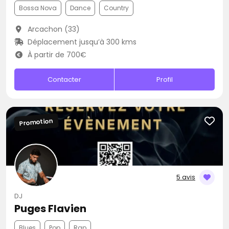
Bossa Nova
Dance
Country
Arcachon (33)
Déplacement jusqu’à 300 kms
À partir de 700€
Contacter
Profil
Promotion
5 avis
DJ
Puges Flavien
Blues
Pop
Rap