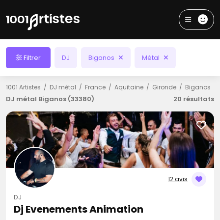
Filtrer
DJ
Biganos
Métal
1001 Artistes
DJ métal
France
Aquitaine
Gironde
Biganos
DJ métal Biganos (33380)
20 résultats
12 avis
DJ
Dj Evenements Animation