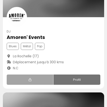
DJ
Amoren' Events
Blues
Métal
Pop
La Rochelle (17)
Déplacement jusqu’à 300 kms
N.C
Profil