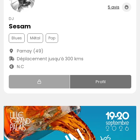
5 avis
DJ
Sesam
Blues
Métal
Pop
Parnay (49)
Déplacement jusqu’à 300 kms
N.C
Profil