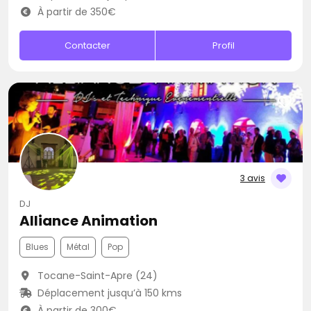
À partir de 350€
Contacter
Profil
3 avis
DJ
Alliance Animation
Blues
Métal
Pop
Tocane-Saint-Apre (24)
Déplacement jusqu’à 150 kms
À partir de 300€