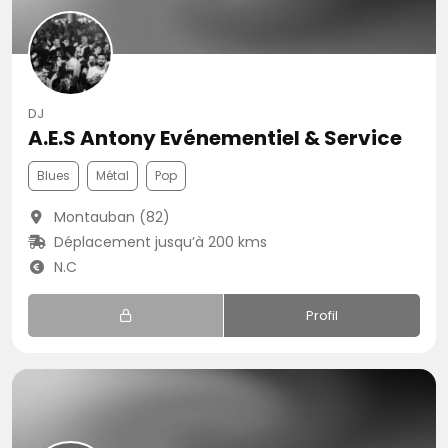
DJ
A.E.S Antony Evénementiel & Service
Blues
Métal
Pop
Montauban (82)
Déplacement jusqu’à 200 kms
N.C
Profil