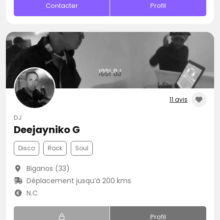
Contacter
Profil
11 avis
DJ
Deejayniko G
Disco
Rock
Soul
Biganos (33)
Déplacement jusqu’à 200 kms
N.C
Profil