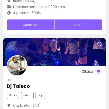
Belhade (40)
Déplacement jusqu’à 300 kms
À partir de 500€
Contacter
Profil
26 avis
DJ
Dj Taleco
Blues
Métal
Pop
Capbreton (40)