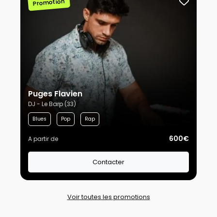
Promotion
Puges Flavien
DJ - Le Barp (33)
Blues
Pop
Rap
600€
A partir de
Contacter
Voir toutes les promotions