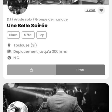
12 avis
DJ / Artiste solo / Groupe de musique
Une Belle Soirée
Blues
Métal
Pop
Toulouse (31)
Déplacement jusqu’à 300 kms
N.C
Profil