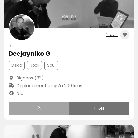
11 avis
DJ
Deejayniko G
Disco
Rock
Soul
Biganos (33)
Déplacement jusqu’à 200 kms
N.C
Profil