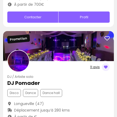
À partir de 700€
Contacter
Profil
Promotion
11 avis
DJ / Artiste solo
DJ Pomader
Disco
Dance
Dance hall
Longueville (47)
Déplacement jusqu’à 280 kms
À partir de €