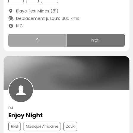
Blaye-les-Mines (81)
Déplacement jusqu’à 300 kms
N.C
Profil
DJ
Enjoy Night
RNB
Musique Africaine
Zouk