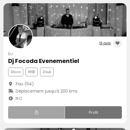
13 avis
DJ
Dj Focoda Evenementiel
Disco
RNB
Zouk
Pau (64)
Déplacement jusqu’à 200 kms
N.C
Profil