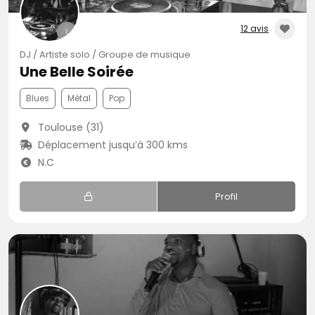
12 avis
DJ / Artiste solo / Groupe de musique
Une Belle Soirée
Blues
Métal
Pop
Toulouse (31)
Déplacement jusqu’à 300 kms
N.C
Profil