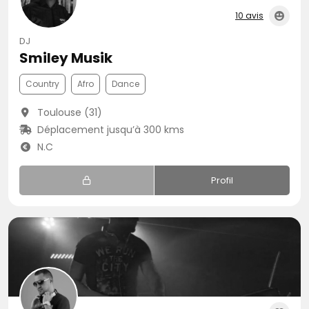
10 avis
DJ
Smiley Musik
Country
Afro
Dance
Toulouse (31)
Déplacement jusqu’à 300 kms
N.C
Profil