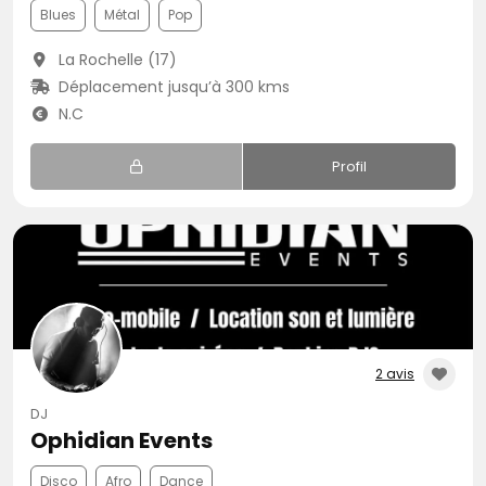
Blues
Métal
Pop
La Rochelle (17)
Déplacement jusqu’à 300 kms
N.C
Profil
2 avis
DJ
Ophidian Events
Disco
Afro
Dance