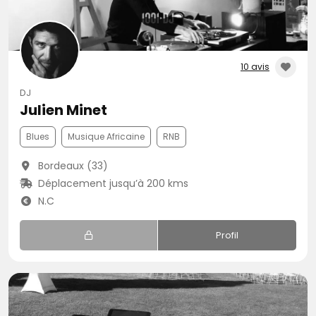
10 avis
DJ
Julien Minet
Blues
Musique Africaine
RNB
Bordeaux (33)
Déplacement jusqu’à 200 kms
N.C
Profil