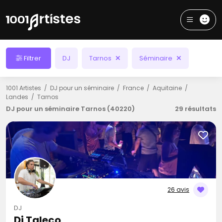
Filtrer
DJ
Tarnos
Séminaire
1001 Artistes
DJ pour un séminaire
France
Aquitaine
Landes
Tarnos
DJ pour un séminaire Tarnos (40220)
29 résultats
26 avis
DJ
Dj Taleco