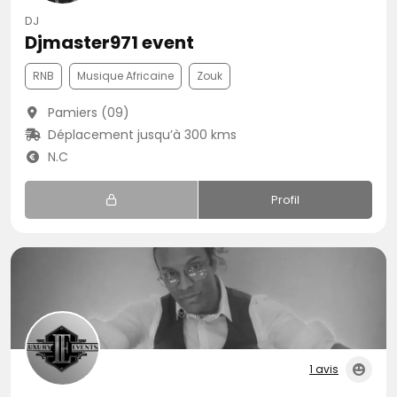
DJ
Djmaster971 event
RNB
Musique Africaine
Zouk
Pamiers (09)
Déplacement jusqu’à 300 kms
N.C
Profil
1 avis