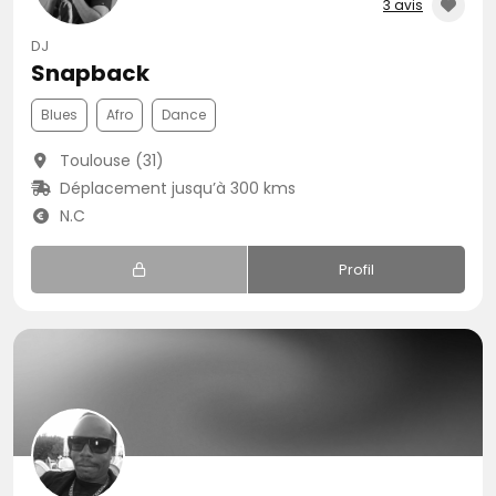
3 avis
DJ
Snapback
Blues
Afro
Dance
Toulouse (31)
Déplacement jusqu’à 300 kms
N.C
Profil