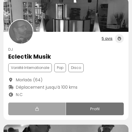
5 avis
DJ
Eclectik Musik
Variété Internationale
Pop
Disco
Morlaàs (64)
Déplacement jusqu’à 100 kms
N.C
Profil