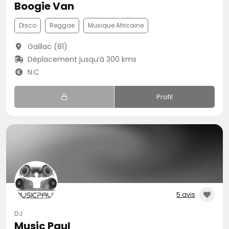
Boogie Van
Disco
Reggae
Musique Africaine
Gaillac (81)
Déplacement jusqu’à 300 kms
N.C
Profil
5 avis
DJ
Music Paul