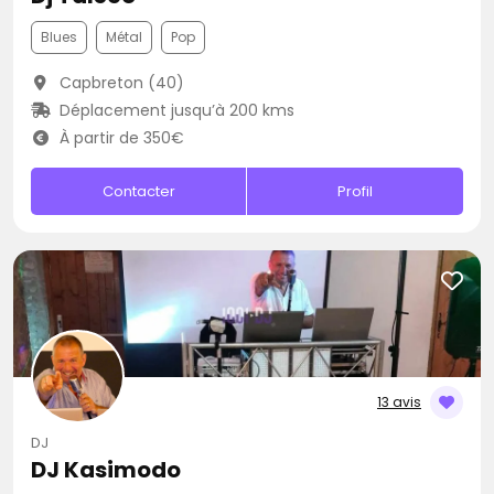
Blues
Métal
Pop
Capbreton (40)
Déplacement jusqu’à 200 kms
À partir de 350€
Contacter
Profil
13 avis
DJ
DJ Kasimodo