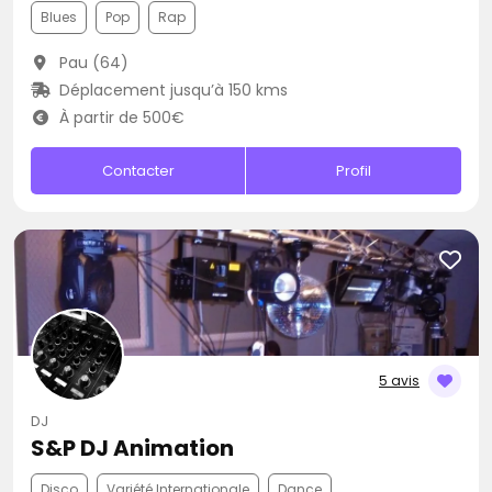
Blues
Pop
Rap
Pau (64)
Déplacement jusqu’à 150 kms
À partir de 500€
Contacter
Profil
5 avis
DJ
S&P DJ Animation
Disco
Variété Internationale
Dance