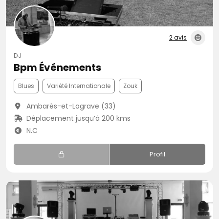
2 avis
DJ
Bpm Événements
Blues
Variété Internationale
Zouk
Ambarès-et-Lagrave (33)
Déplacement jusqu’à 200 kms
N.C
Profil