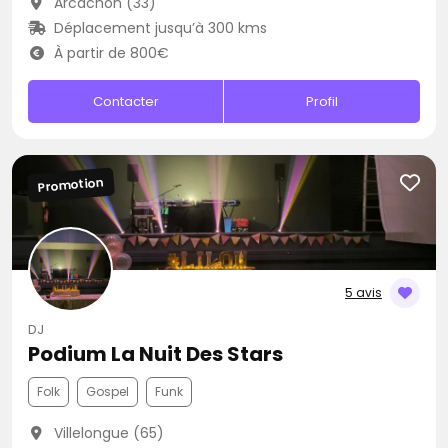
Arcachon (33)
Déplacement jusqu’à 300 kms
À partir de 800€
Contacter
Profil
Promotion
5 avis
DJ
Podium La Nuit Des Stars
Folk
Gospel
Funk
Villelongue (65)