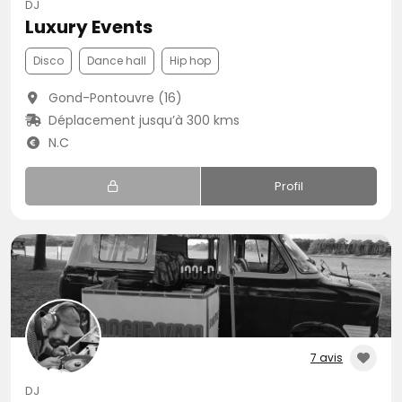
DJ
Luxury Events
Disco
Dance hall
Hip hop
Gond-Pontouvre (16)
Déplacement jusqu’à 300 kms
N.C
Profil
7 avis
DJ