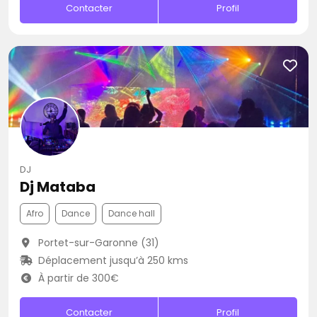
Contacter
Profil
DJ
Dj Mataba
Afro
Dance
Dance hall
Portet-sur-Garonne (31)
Déplacement jusqu’à 250 kms
À partir de 300€
Contacter
Profil