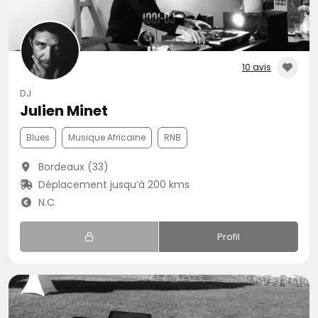
10 avis
DJ
Julien Minet
Blues
Musique Africaine
RNB
Bordeaux (33)
Déplacement jusqu’à 200 kms
N.C
Profil