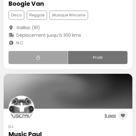
Boogie Van
Disco
Reggae
Musique Africaine
Gaillac (81)
Déplacement jusqu’à 300 kms
N.C
Profil
5 avis
DJ
Music Paul