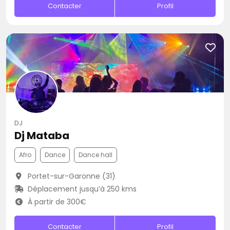
Contacter
Profil
DJ
Dj Mataba
Afro
Dance
Dance hall
Portet-sur-Garonne (31)
Déplacement jusqu’à 250 kms
À partir de 300€
Contacter
Profil