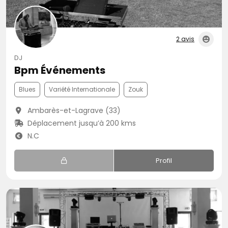
2 avis
DJ
Bpm Événements
Blues
Variété Internationale
Zouk
Ambarès-et-Lagrave (33)
Déplacement jusqu’à 200 kms
N.C
Profil