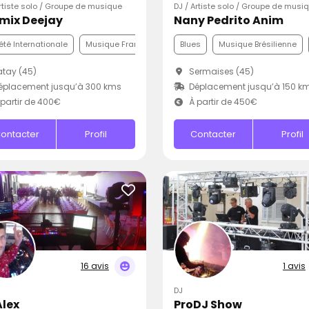
Artiste solo / Groupe de musique
DJ / Artiste solo / Groupe de musi
mix Deejay
Nany Pedrito Anim
été Internationale
Musique Française
Pop
Blues
Musique Brésilienne
tay (45)
Sermaises (45)
éplacement jusqu’à 300 kms
Déplacement jusqu’à 150 k
partir de 400€
À partir de 450€
ontacter
Profil
Contacter
Profil
16 avis
1 avis
DJ
Alex
ProDJ Show