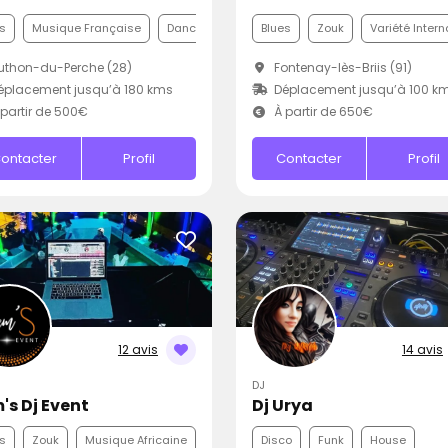
s
Musique Française
Dance
Blues
Zouk
Variété Intern
thon-du-Perche (28)
Fontenay-lès-Briis (91)
placement jusqu’à 180 kms
Déplacement jusqu’à 100 k
partir de 500€
À partir de 650€
ontacter
Profil
Contacter
Profil
12 avis
14 avis
DJ
's Dj Event
Dj Urya
s
Zouk
Musique Africaine
Disco
Funk
House