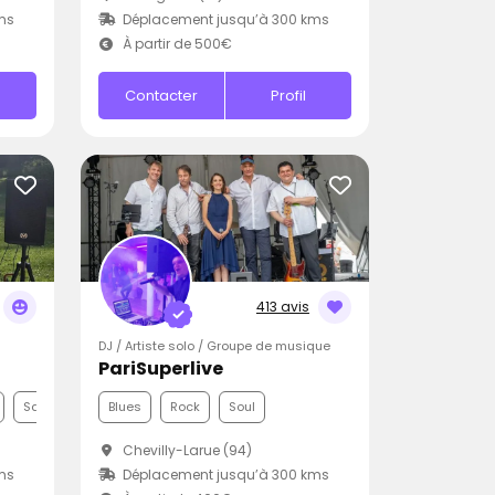
ms
Déplacement jusqu’à 300 kms
À partir de 500€
Contacter
Profil
413 avis
DJ / Artiste solo / Groupe de musique
PariSuperlive
Samba
Blues
Rock
Soul
Chevilly-Larue (94)
ms
Déplacement jusqu’à 300 kms