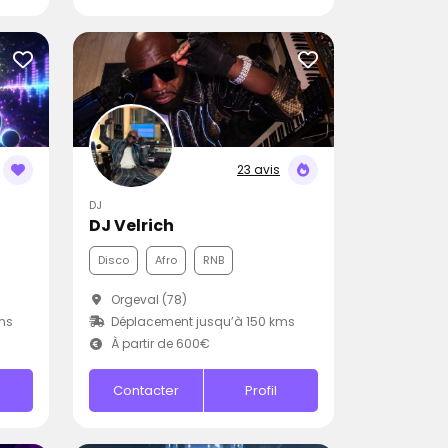
23 avis
DJ
DJ Velrich
Disco
Afro
RNB
Orgeval (78)
ms
Déplacement jusqu’à 150 kms
À partir de 600€
Contacter
Profil