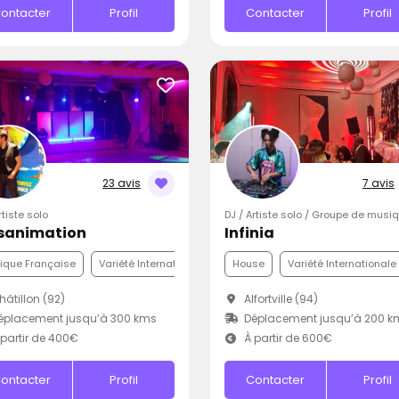
ontacter
Profil
Contacter
Profil
23 avis
7 avis
rtiste solo
DJ / Artiste solo / Groupe de musi
sanimation
Infinia
ique Française
Variété Internationale
Disco
House
Variété Internationale
âtillon (92)
Alfortville (94)
éplacement jusqu’à 300 kms
Déplacement jusqu’à 200 k
partir de 400€
À partir de 600€
ontacter
Profil
Contacter
Profil