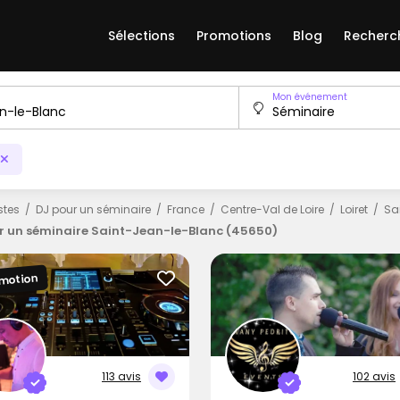
Sélections
Promotions
Blog
Recherc
Mon événement
istes
DJ pour un séminaire
France
Centre-Val de Loire
Loiret
Sa
r un séminaire Saint-Jean-le-Blanc (45650)
motion
113 avis
102 avis