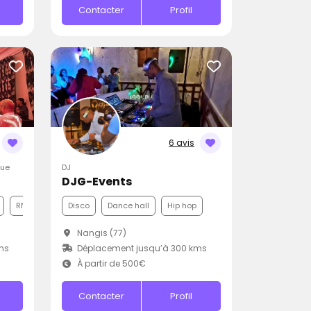
Contacter
Profil
6 avis
que
DJ
DJG-Events
RNB
Disco
Dance hall
Hip hop
Nangis (77)
ms
Déplacement jusqu’à 300 kms
À partir de 500€
Contacter
Profil