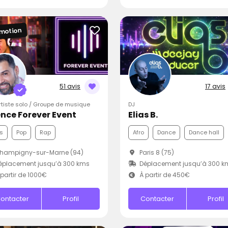
motion
51 avis
17 avis
Artiste solo / Groupe de musique
DJ
nce Forever Event
Elias B.
s
Pop
Rap
Afro
Dance
Dance hall
hampigny-sur-Marne (94)
Paris 8 (75)
éplacement jusqu’à 300 kms
Déplacement jusqu’à 300 k
partir de 1000€
À partir de 450€
ontacter
Profil
Contacter
Profil