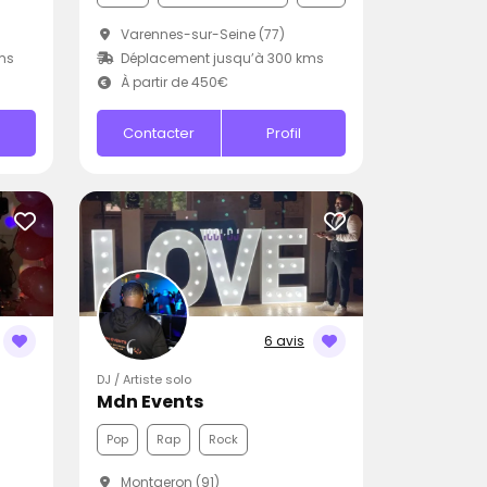
Varennes-sur-Seine (77)
ms
Déplacement jusqu’à 300 kms
À partir de 450€
Contacter
Profil
6 avis
DJ / Artiste solo
Mdn Events
Pop
Rap
Rock
Montgeron (91)