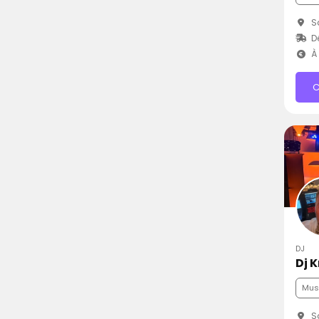
Sa
D
À 
C
DJ
Dj 
Mus
Sa