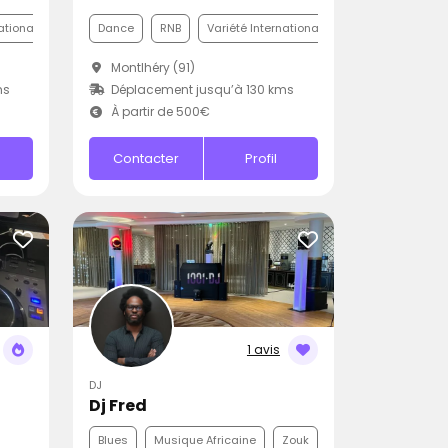
ationale
Dance
RNB
Variété Internationale
Montlhéry (91)
ms
Déplacement jusqu’à 130 kms
À partir de 500€
Contacter
Profil
1 avis
DJ
Dj Fred
Blues
Musique Africaine
Zouk