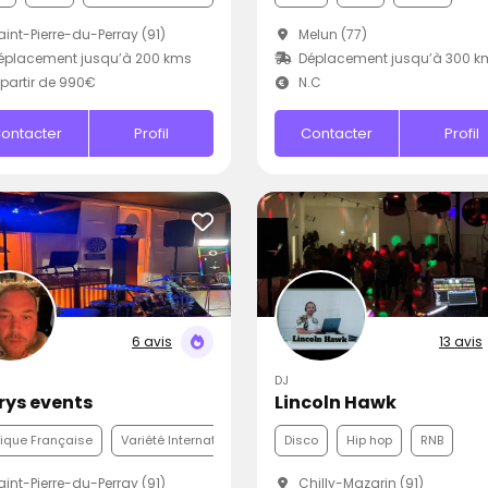
int-Pierre-du-Perray (91)
Melun (77)
éplacement jusqu’à 200 kms
Déplacement jusqu’à 300 k
partir de 990€
N.C
ontacter
Profil
Contacter
Profil
6 avis
13 avis
DJ
Krys events
Lincoln Hawk
ique Française
Variété Internationale
Funk
Disco
Hip hop
RNB
int-Pierre-du-Perray (91)
Chilly-Mazarin (91)