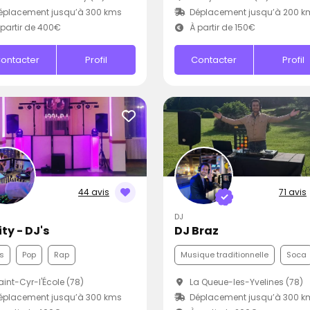
éplacement jusqu’à 300 kms
Déplacement jusqu’à 200 k
partir de 400€
À partir de 150€
ontacter
Profil
Contacter
Profil
44 avis
71 avis
DJ
ty - DJ's
DJ Braz
s
Pop
Rap
Musique traditionnelle
Soca
int-Cyr-l'École (78)
La Queue-les-Yvelines (78)
éplacement jusqu’à 300 kms
Déplacement jusqu’à 300 k