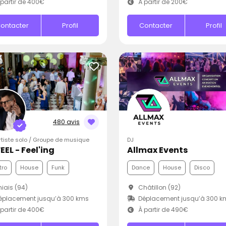
partir de 400€
À partir de 200€
ontacter
Profil
Contacter
Profil
480 avis
Artiste solo / Groupe de musique
DJ
EEL - Feel'ing
Allmax Events
tro
House
Funk
Dance
House
Disco
iais (94)
Châtillon (92)
éplacement jusqu’à 300 kms
Déplacement jusqu’à 300 k
partir de 400€
À partir de 490€