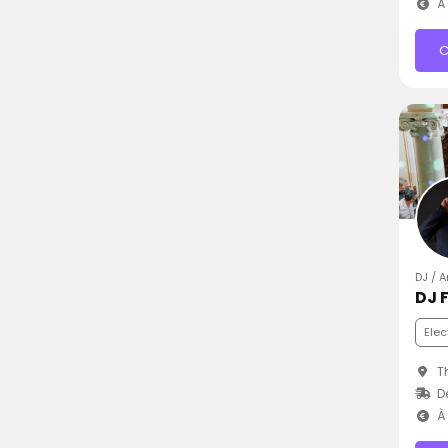
À 
C
DJ / 
DJ F
Elec
Th
D
À 