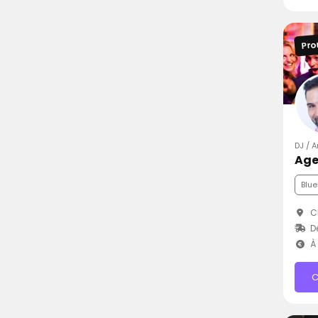
Pro
DJ / 
Age
Blue
C
D
À 
C