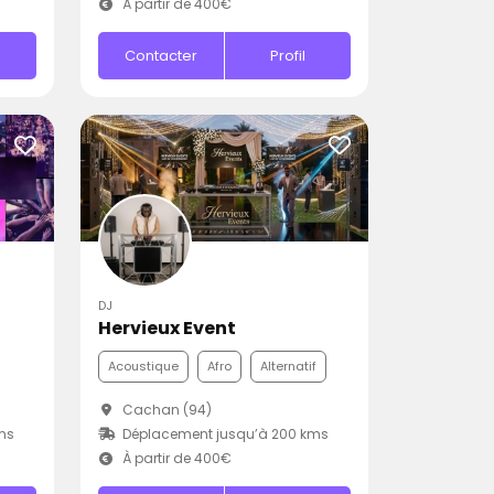
À partir de 400€
Contacter
Profil
DJ
Hervieux Event
Acoustique
Afro
Alternatif
Cachan (94)
ms
Déplacement jusqu’à 200 kms
À partir de 400€