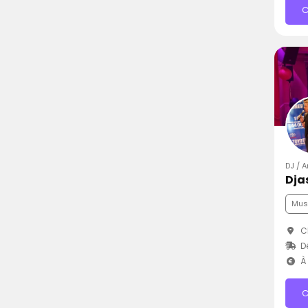
C
DJ / A
Dja
Mus
Ch
D
À 
C