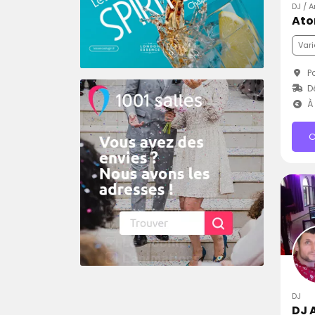
DJ / 
Ato
Vari
Pa
D
À 
C
DJ
DJ 