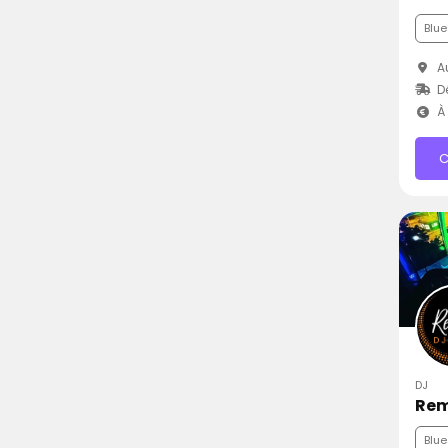
Blue
Au
Dé
À 
C
DJ
Rem
Blue