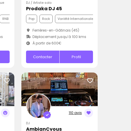
que
DJ / Artiste solo
Prodaka DJ 45
RNB
Pop
Rock
Variété Internationale
Ferrières-en-Gâtinais (45)
ms
Déplacement jusqu’à 100 kms
À partir de 600€
Contacter
Profil
110 avis
DJ
AmbianCvous