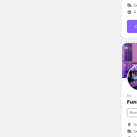
D
À 
C
DJ
Funi
Blue
Sa
D