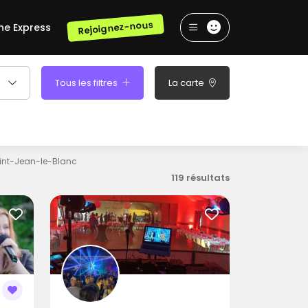
Rejoignez-nous
he Express
Tous les filtres
La carte
int-Jean-le-Blanc
119 résultats