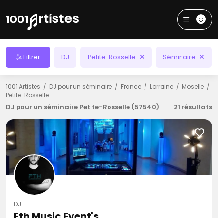
Filtrer
DJ
Petite-Rosselle
Séminaire
1001 Artistes
DJ pour un séminaire
France
Lorraine
Moselle
Petite-Rosselle
DJ pour un séminaire Petite-Rosselle (57540)
21 résultats
DJ
Fth Music Event's