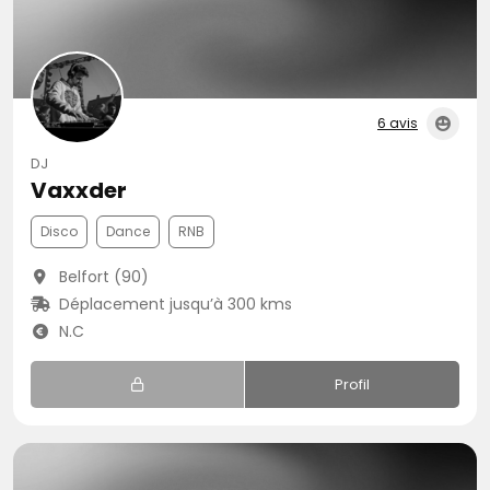
6 avis
DJ
Vaxxder
Disco
Dance
RNB
Belfort (90)
Déplacement jusqu’à 300 kms
N.C
Profil