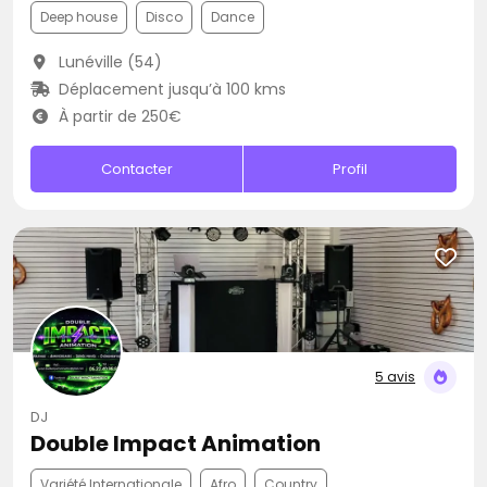
Deep house
Disco
Dance
Lunéville (54)
Déplacement jusqu’à 100 kms
À partir de 250€
Contacter
Profil
5 avis
DJ
Double Impact Animation
Variété Internationale
Afro
Country