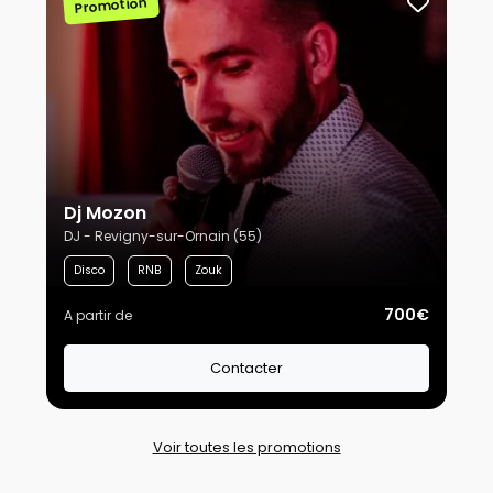
Promotion
Dj Mozon
DJ - Revigny-sur-Ornain (55)
Disco
RNB
Zouk
700€
A partir de
Contacter
Voir toutes les promotions