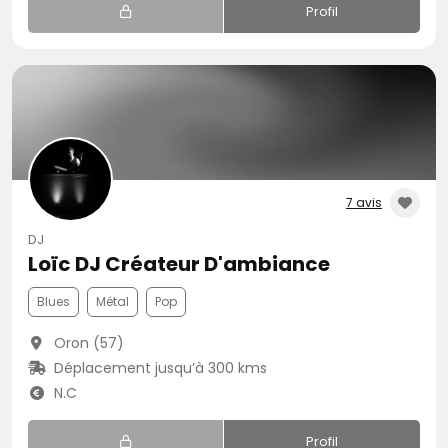
Profil
7 avis
DJ
Loïc DJ Créateur D'ambiance
Blues
Métal
Pop
Oron (57)
Déplacement jusqu’à 300 kms
N.C
Profil