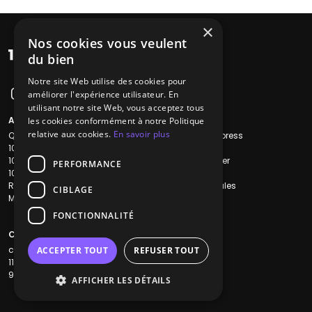
×
Nos cookies vous veulent
du bien
Notre site Web utilise des cookies pour
améliorer l'expérience utilisateur. En
utilisant notre site Web, vous acceptez tous
A propos
Liens utiles
les cookies conformément à notre Politique
relative aux cookies.
En savoir plus
Qui sommes-nous ?
Recherche Express
1001Salles
L'équipe
1001Salles PRO
Nous contacter
PERFORMANCE
1001Traiteurs
FAQ
Reserverunbar
Mentions légales
CIBLAGE
MP2
CGV
CGU
FONCTIONNALITÉ
Contacts
contact@1001dj.com
ACCEPTER TOUT
REFUSER TOUT
11 Rue Maurice Grandcoing
94200 Ivry-sur-Seine
AFFICHER LES DÉTAILS