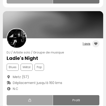
1 avis
DJ / Artiste solo / Groupe de musique
Ladie's Night
Blues
Métal
Pop
Metz (57)
Déplacement jusqu’à 160 kms
N.C
Profil