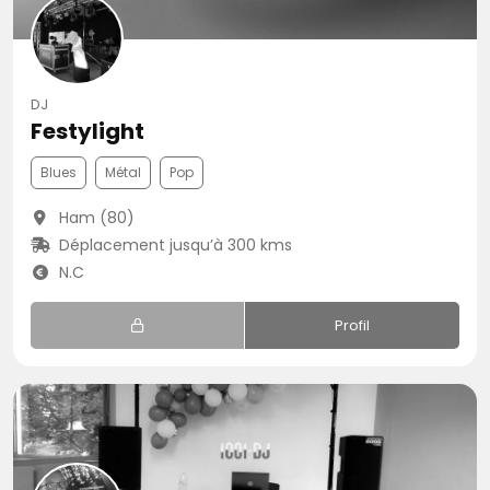
DJ
Festylight
Blues
Métal
Pop
Ham (80)
Déplacement jusqu’à 300 kms
N.C
Profil