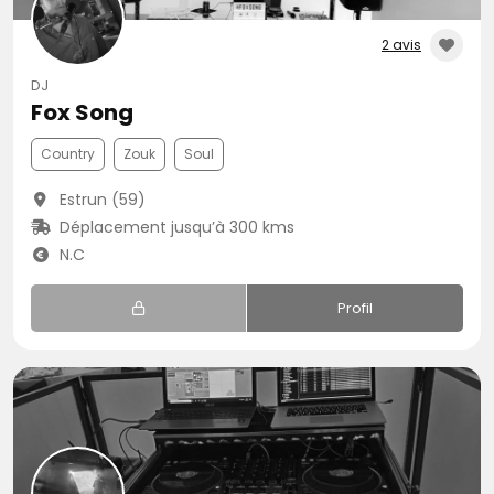
2 avis
DJ
Fox Song
Country
Zouk
Soul
Estrun (59)
Déplacement jusqu’à 300 kms
N.C
Profil