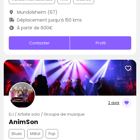
Mundolsheim (67)
Déplacement jusqu’à 150 kms
À partir de 600€
Contacter
Profil
2 avis
DJ / Artiste solo / Groupe de musique
AnimSon
Blues
Métal
Pop