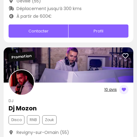
Geville (55)
Déplacement jusqu’à 300 kms
À partir de 600€
Contacter
Profil
Promotion
10 avis
DJ
Dj Mozon
Disco
RNB
Zouk
Revigny-sur-Ornain (55)