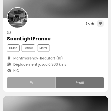
9 avis
DJ
SoonLightFrance
Blues
Latino
Métal
Montmorency-Beaufort (10)
Déplacement jusqu’à 300 kms
N.C
Profil