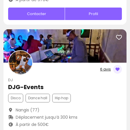
Contacter
Profil
6 avis
DJ
DJG-Events
Disco
Dance hall
Hip hop
Nangis (77)
Déplacement jusqu’à 300 kms
À partir de 500€