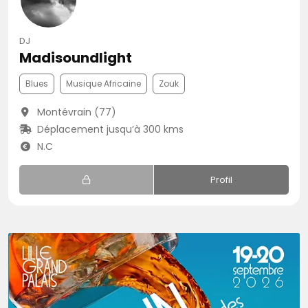
DJ
Madisoundlight
Blues
Musique Africaine
Zouk
Montévrain (77)
Déplacement jusqu’à 300 kms
N.C
Profil