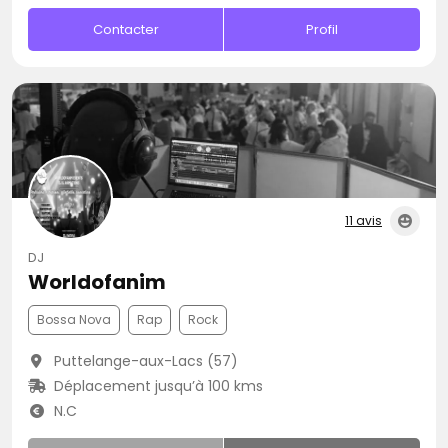
Contacter
Profil
11 avis
DJ
Worldofanim
Bossa Nova
Rap
Rock
Puttelange-aux-Lacs (57)
Déplacement jusqu’à 100 kms
N.C