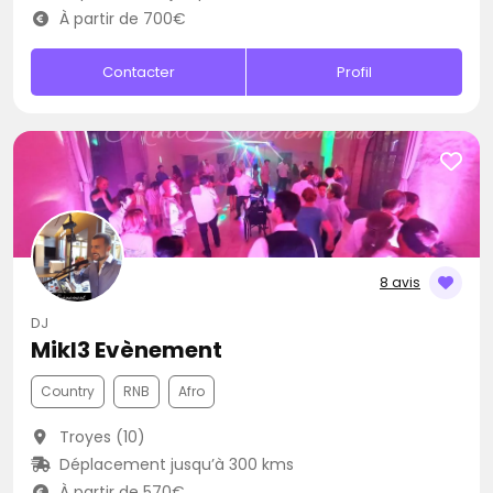
À partir de 700€
Contacter
Profil
8 avis
DJ
Mikl3 Evènement
Country
RNB
Afro
Troyes (10)
Déplacement jusqu’à 300 kms
À partir de 570€