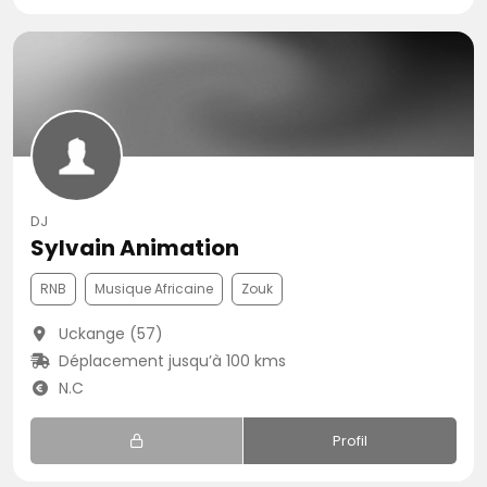
DJ
Sylvain Animation
RNB
Musique Africaine
Zouk
Uckange (57)
Déplacement jusqu’à 100 kms
N.C
Profil