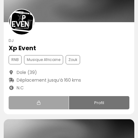
DJ
Xp Event
RNB
Musique Africaine
Zouk
Dole (39)
Déplacement jusqu’à 160 kms
N.C
Profil