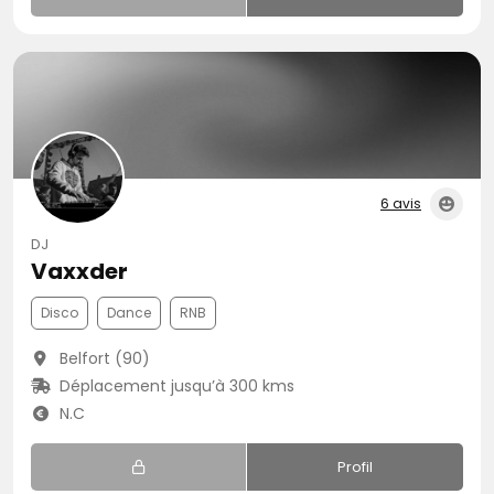
6 avis
DJ
Vaxxder
Disco
Dance
RNB
Belfort (90)
Déplacement jusqu’à 300 kms
N.C
Profil