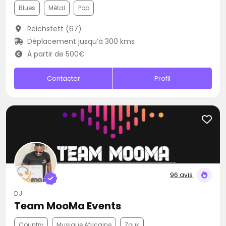
Blues
Métal
Pop
Reichstett (67)
Déplacement jusqu’à 300 kms
À partir de 500€
Contacter
Profil
96 avis
DJ
Team MooMa Events
Country
Musique Africaine
Zouk