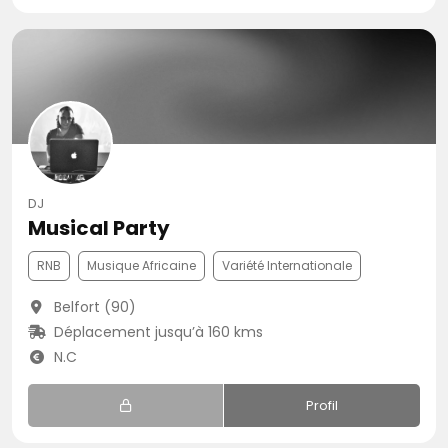
DJ
Musical Party
RNB
Musique Africaine
Variété Internationale
Belfort (90)
Déplacement jusqu’à 160 kms
N.C
Profil