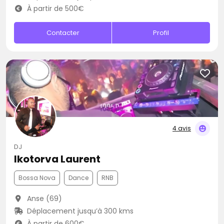
À partir de 500€
Contacter
Profil
4 avis
DJ
Ikotorva Laurent
Bossa Nova
Dance
RNB
Anse (69)
Déplacement jusqu’à 300 kms
À partir de 600€