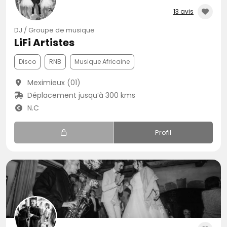
13 avis
DJ / Groupe de musique
LiFi Artistes
Disco
RNB
Musique Africaine
Meximieux (01)
Déplacement jusqu’à 300 kms
N.C
Profil