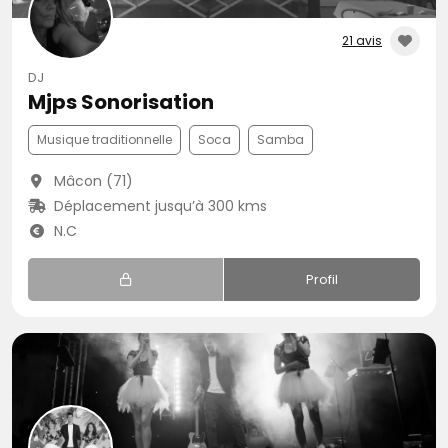
21 avis
DJ
Mjps Sonorisation
Musique traditionnelle
Soca
Samba
Mâcon (71)
Déplacement jusqu’à 300 kms
N.C
Profil