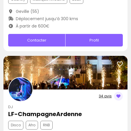
Geville (55)
Déplacement jusqu’à 300 kms
À partir de 600€
Contacter
Profil
34 avis
DJ
LF-ChampagneArdenne
Disco
Afro
RNB