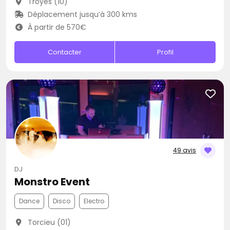
Troyes (10)
Déplacement jusqu’à 300 kms
À partir de 570€
Contacter
Profil
49 avis
DJ
Monstro Event
Dance
Disco
Electro
Torcieu (01)