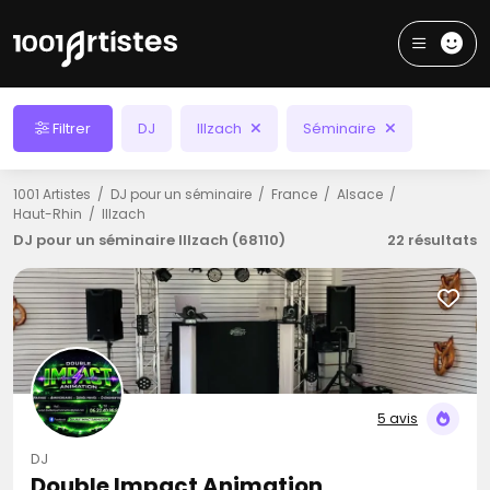
Filtrer
DJ
Illzach
Séminaire
1001 Artistes
DJ pour un séminaire
France
Alsace
Haut-Rhin
Illzach
DJ pour un séminaire Illzach (68110)
22 résultats
5 avis
DJ
Double Impact Animation