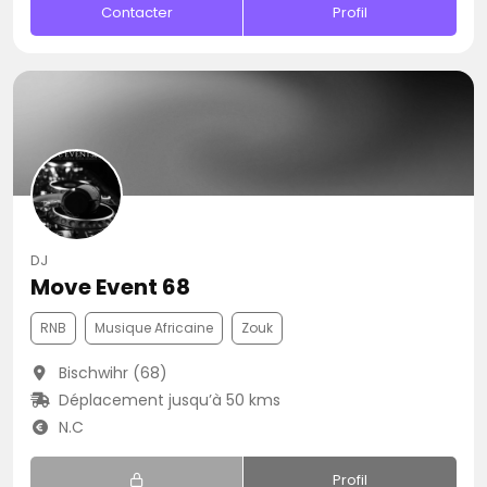
Contacter
Profil
DJ
Move Event 68
RNB
Musique Africaine
Zouk
Bischwihr (68)
Déplacement jusqu’à 50 kms
N.C
Profil