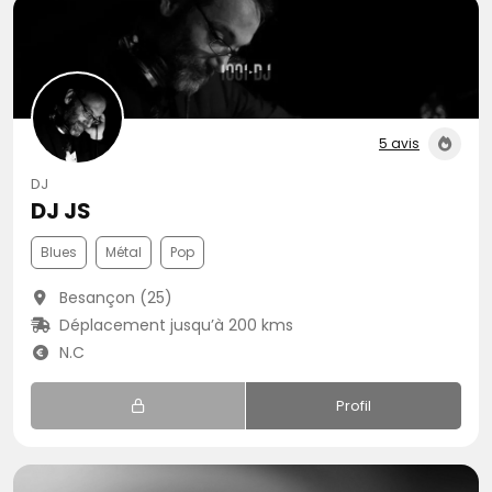
5 avis
DJ
DJ JS
Blues
Métal
Pop
Besançon (25)
Déplacement jusqu’à 200 kms
N.C
Profil