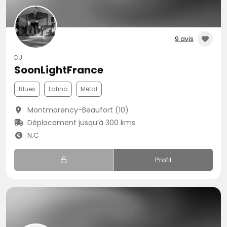
9 avis
DJ
SoonLightFrance
Blues
Latino
Métal
Montmorency-Beaufort (10)
Déplacement jusqu’à 300 kms
N.C
Profil