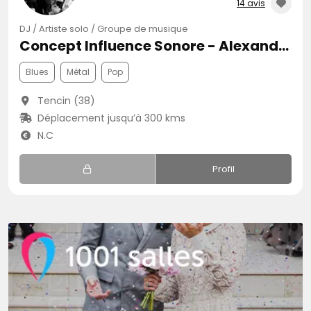
14 avis
DJ / Artiste solo / Groupe de musique
Concept Influence Sonore - Alexandre Buczek
Blues
Métal
Pop
Tencin (38)
Déplacement jusqu’à 300 kms
N.C
Profil