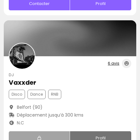
Contacter
Profil
6 avis
DJ
Vaxxder
Disco
Dance
RNB
Belfort (90)
Déplacement jusqu’à 300 kms
N.C
Profil