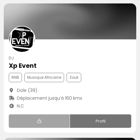
DJ
Xp Event
RNB
Musique Africaine
Zouk
Dole (39)
Déplacement jusqu’à 160 kms
N.C
Profil