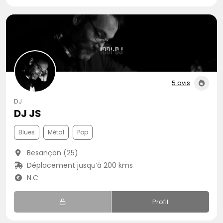
5 avis
DJ
DJ JS
Blues
Métal
Pop
Besançon (25)
Déplacement jusqu’à 200 kms
N.C
Profil