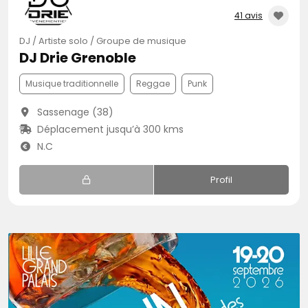
41 avis
DJ / Artiste solo / Groupe de musique
DJ Drie Grenoble
Musique traditionnelle
Reggae
Punk
Sassenage (38)
Déplacement jusqu’à 300 kms
N.C
Profil