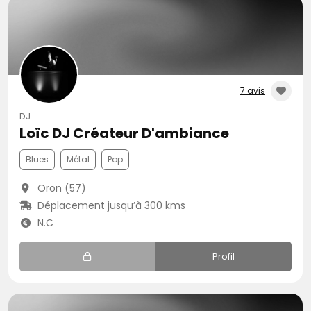
7 avis
DJ
Loïc DJ Créateur D'ambiance
Blues
Métal
Pop
Oron (57)
Déplacement jusqu’à 300 kms
N.C
Profil