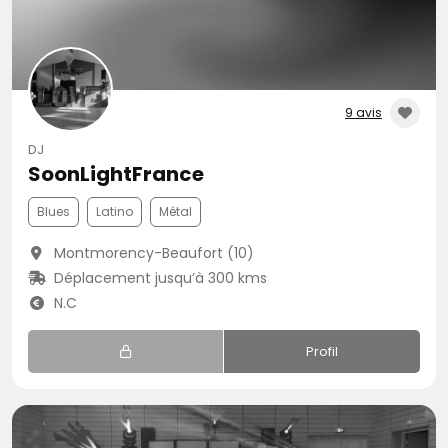
9 avis
DJ
SoonLightFrance
Blues
Latino
Métal
Montmorency-Beaufort (10)
Déplacement jusqu’à 300 kms
N.C
Profil