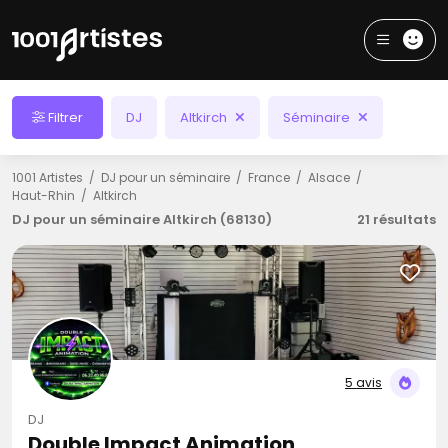
Filtrer
DJ
Altkirch
Séminaire
1001 Artistes
DJ pour un séminaire
France
Alsace
Haut-Rhin
Altkirch
DJ pour un séminaire Altkirch (68130)
21 résultats
5 avis
DJ
Double Impact Animation