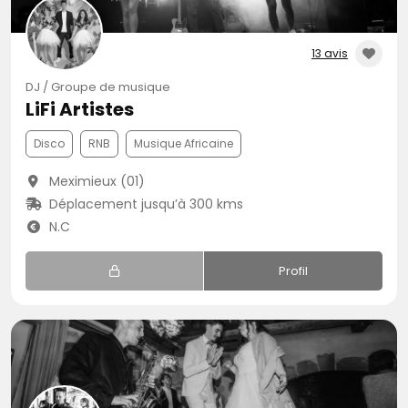
13 avis
DJ / Groupe de musique
LiFi Artistes
Disco
RNB
Musique Africaine
Meximieux (01)
Déplacement jusqu’à 300 kms
N.C
Profil