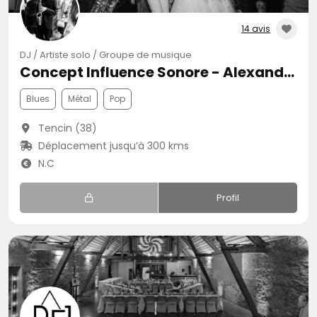
14 avis
DJ / Artiste solo / Groupe de musique
Concept Influence Sonore - Alexandre Buczek
Blues
Métal
Pop
Tencin (38)
Déplacement jusqu’à 300 kms
N.C
Profil