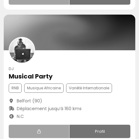
DJ
Musical Party
RNB
Musique Africaine
Variété Internationale
Belfort (90)
Déplacement jusqu’à 160 kms
N.C
Profil