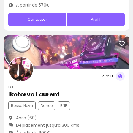
À partir de 570€
Contacter
Profil
4 avis
DJ
Ikotorva Laurent
Bossa Nova
Dance
RNB
Anse (69)
Déplacement jusqu’à 300 kms
À partir de 600€