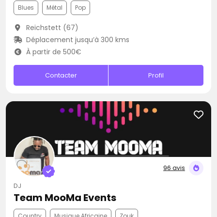
Blues
Métal
Pop
Reichstett (67)
Déplacement jusqu’à 300 kms
À partir de 500€
Contacter
Profil
96 avis
DJ
Team MooMa Events
Country
Musique Africaine
Zouk