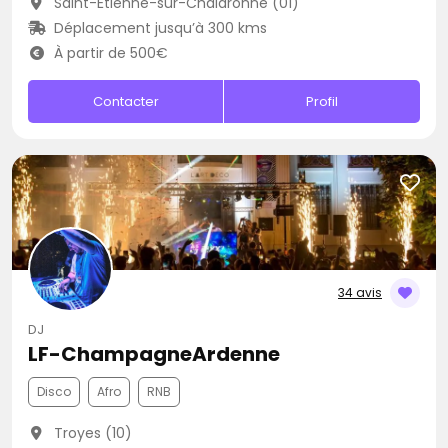
Saint-Étienne-sur-Chalaronne (01)
Déplacement jusqu’à 300 kms
À partir de 500€
Contacter
Profil
34 avis
DJ
LF-ChampagneArdenne
Disco
Afro
RNB
Troyes (10)