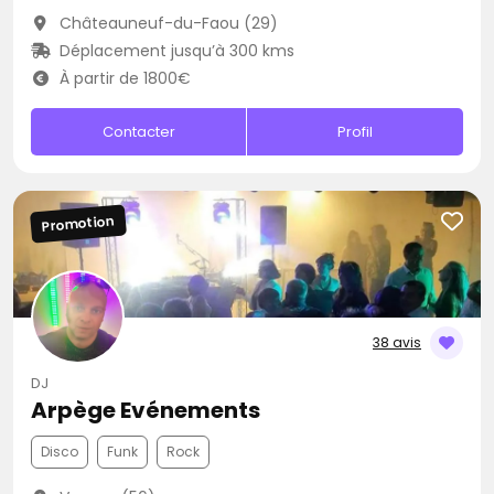
Châteauneuf-du-Faou (29)
Déplacement jusqu’à 300 kms
À partir de 1800€
Contacter
Profil
Promotion
38 avis
DJ
Arpège Evénements
Disco
Funk
Rock