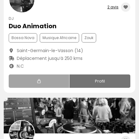
2 avis
DJ
Duo Animation
Bossa Nova
Musique Africaine
Zouk
Saint-Germain-le-Vasson (14)
Déplacement jusqu’à 250 kms
N.C
Profil