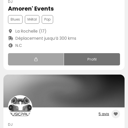
DJ
Amoren' Events
Blues
Métal
Pop
La Rochelle (17)
Déplacement jusqu’à 300 kms
N.C
Profil
5 avis
DJ