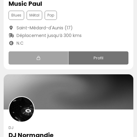
Music Paul
Blues
Métal
Pop
Saint-Médard-d'Aunis (17)
Déplacement jusqu’à 300 kms
N.C
Profil
DJ
DJ Normandie