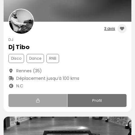
3 avis
DJ
Dj Tibo
Disco
Dance
RNB
Rennes (35)
Déplacement jusqu’à 100 kms
N.C
Profil