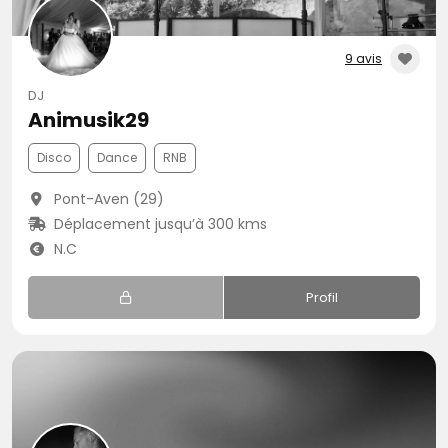
9 avis
DJ
Animusik29
Disco
Dance
RNB
Pont-Aven (29)
Déplacement jusqu’à 300 kms
N.C
Profil