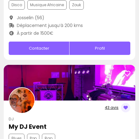
Disco
Musique Africaine
Zouk
Josselin (56)
Déplacement jusqu’à 200 kms
À partir de 1500€
Contacter
Profil
43 avis
DJ
My DJ Event
Blues
Pop
Rap