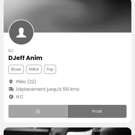
DJ
DJeff Anim
Blues
Métal
Pop
Plélo (22)
Déplacement jusqu’à 100 kms
N.C
Profil