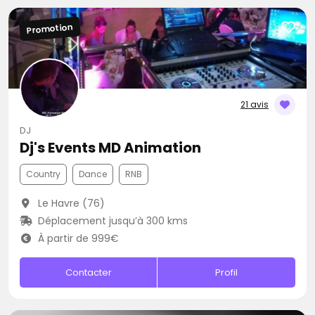
Promotion
21 avis
DJ
Dj's Events MD Animation
Country
Dance
RNB
Le Havre (76)
Déplacement jusqu’à 300 kms
À partir de 999€
Contacter
Profil