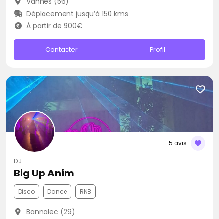
Vannes (56)
Déplacement jusqu’à 150 kms
À partir de 900€
Contacter
Profil
5 avis
DJ
Big Up Anim
Disco
Dance
RNB
Bannalec (29)