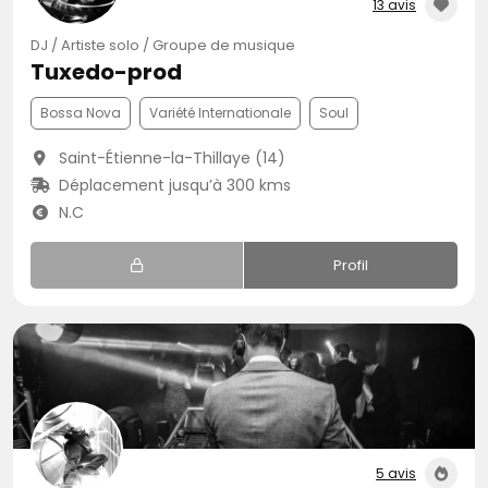
13 avis
DJ / Artiste solo / Groupe de musique
Tuxedo-prod
Bossa Nova
Variété Internationale
Soul
Saint-Étienne-la-Thillaye (14)
Déplacement jusqu’à 300 kms
N.C
Profil
5 avis