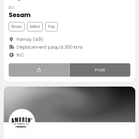
DJ
Sesam
Blues
Métal
Pop
Parnay (49)
Déplacement jusqu’à 300 kms
N.C
Profil