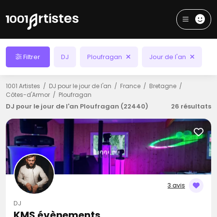
Filtrer
DJ
Ploufragan
Jour de l'an
1001 Artistes
DJ pour le jour de l'an
France
Bretagne
Côtes-d'Armor
Ploufragan
DJ pour le jour de l'an Ploufragan (22440)
26 résultats
3 avis
DJ
KMS évènements