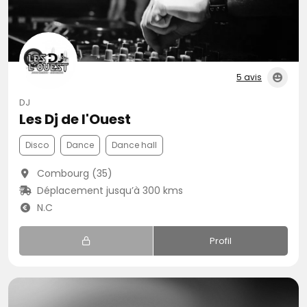
5 avis
DJ
Les Dj de l'Ouest
Disco
Dance
Dance hall
Combourg (35)
Déplacement jusqu’à 300 kms
N.C
Profil