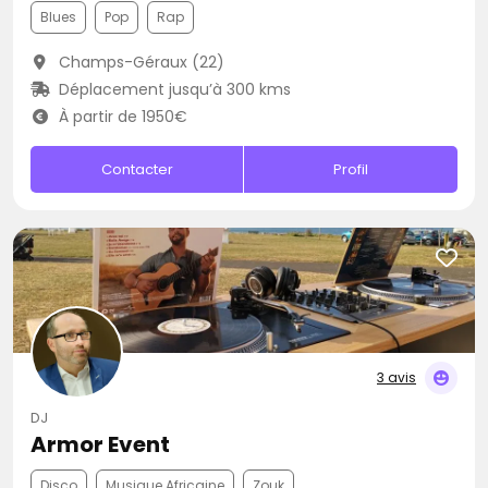
Blues
Pop
Rap
Champs-Géraux (22)
Déplacement jusqu’à 300 kms
À partir de 1950€
Contacter
Profil
3 avis
DJ
Armor Event
Disco
Musique Africaine
Zouk