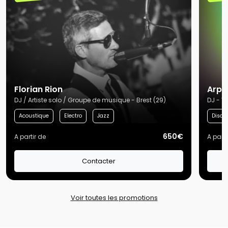
Florian Rion
Arpè
DJ / Artiste solo / Groupe de musique - Brest (29)
DJ - V
Acoustique
Electro
Jazz
Disco
650€
A partir de
A parti
Contacter
Voir toutes les promotions