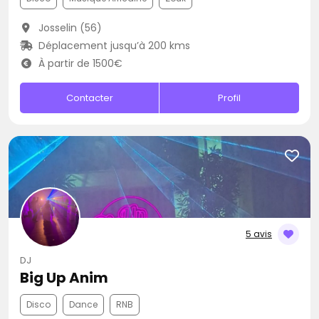
Josselin (56)
Déplacement jusqu’à 200 kms
À partir de 1500€
Contacter
Profil
5 avis
DJ
Big Up Anim
Disco
Dance
RNB