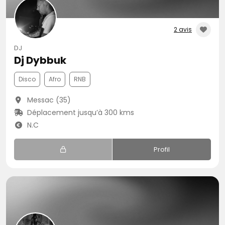
2 avis
DJ
Dj Dybbuk
Disco
Afro
RNB
Messac (35)
Déplacement jusqu’à 300 kms
N.C
Profil