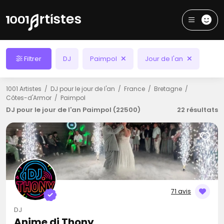
Filtrer
DJ
Paimpol
Jour de l'an
1001 Artistes
DJ pour le jour de l'an
France
Bretagne
Côtes-d'Armor
Paimpol
DJ pour le jour de l'an Paimpol (22500)
22 résultats
71 avis
DJ
Anime dj Thony