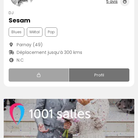
5 avis
DJ
Sesam
Blues
Métal
Pop
Parnay (49)
Déplacement jusqu’à 300 kms
N.C
Profil