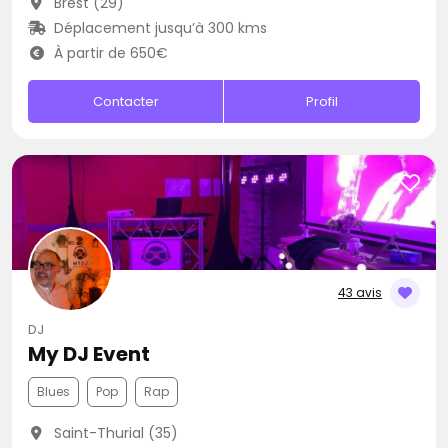
Brest (29)
Déplacement jusqu’à 300 kms
À partir de 650€
Contacter
Profil
43 avis
DJ
My DJ Event
Blues
Pop
Rap
Saint-Thurial (35)