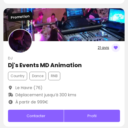
Promotion
21 avis
DJ
Dj's Events MD Animation
Country
Dance
RNB
Le Havre (76)
Déplacement jusqu’à 300 kms
À partir de 999€
Contacter
Profil