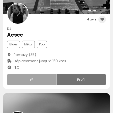
4 avis
DJ
Acsee
Blues
Métal
Pop
Romazy (35)
Déplacement jusqu’à 150 kms
N.C
Profil