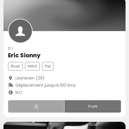
DJ
Eric Sionny
Blues
Métal
Pop
Lesneven (29)
Déplacement jusqu’à 100 kms
N.C
Profil