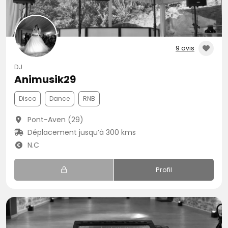
9 avis
DJ
Animusik29
Disco
Dance
RNB
Pont-Aven (29)
Déplacement jusqu’à 300 kms
N.C
Profil