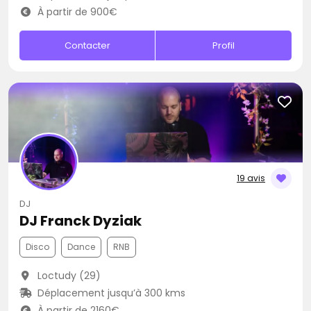
À partir de 900€
Contacter
Profil
19 avis
DJ
DJ Franck Dyziak
Disco
Dance
RNB
Loctudy (29)
Déplacement jusqu’à 300 kms
À partir de 2160€