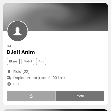
DJ
DJeff Anim
Blues
Métal
Pop
Plélo (22)
Déplacement jusqu’à 100 kms
N.C
Profil