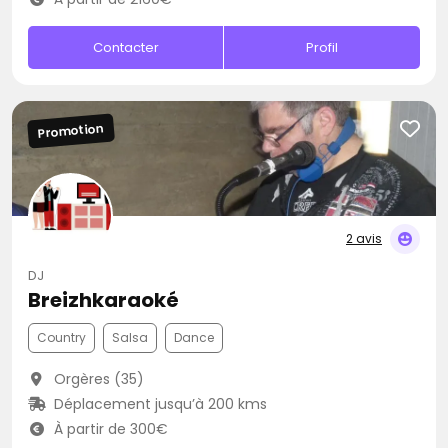
Contacter
Profil
Promotion
2 avis
DJ
Breizhkaraoké
Country
Salsa
Dance
Orgères (35)
Déplacement jusqu’à 200 kms
À partir de 300€