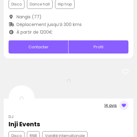
Disco
Dance hall
Hip hop
Nangis (77)
Déplacement jusqu’à 300 kms
À partir de 1200€
Contacter
Profil
14 avis
DJ
Inji Events
Disco
RNB
Variété Internationale