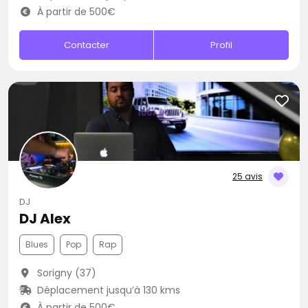
À partir de 500€
Contacter
Profil
25 avis
DJ
DJ Alex
Blues
Pop
Rap
Sorigny (37)
Déplacement jusqu’à 130 kms
À partir de 500€