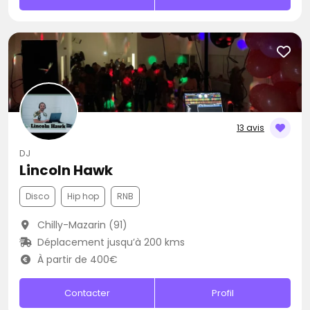
13 avis
DJ
Lincoln Hawk
Disco
Hip hop
RNB
Chilly-Mazarin (91)
Déplacement jusqu’à 200 kms
À partir de 400€
Contacter
Profil