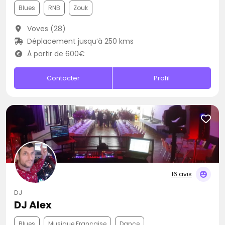
Blues
RNB
Zouk
Voves (28)
Déplacement jusqu’à 250 kms
À partir de 600€
Contacter
Profil
16 avis
DJ
DJ Alex
Blues
Musique Française
Dance