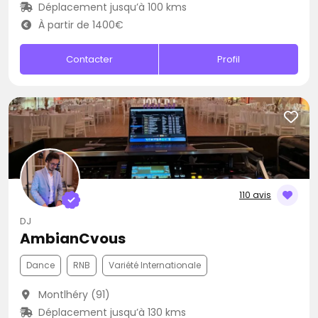
Déplacement jusqu’à 100 kms
À partir de 1400€
Contacter
Profil
110 avis
DJ
AmbianCvous
Dance
RNB
Variété Internationale
Montlhéry (91)
Déplacement jusqu’à 130 kms