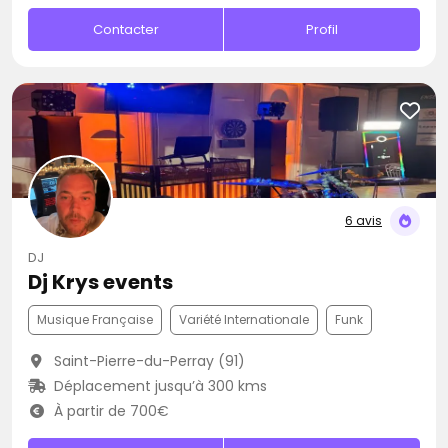
Contacter
Profil
6 avis
DJ
Dj Krys events
Musique Française
Variété Internationale
Funk
Saint-Pierre-du-Perray (91)
Déplacement jusqu’à 300 kms
À partir de 700€