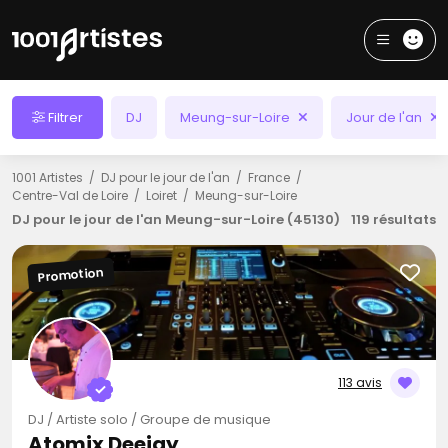
Filtrer
DJ
Meung-sur-Loire
Jour de l'an
1001 Artistes
DJ pour le jour de l'an
France
Centre-Val de Loire
Loiret
Meung-sur-Loire
DJ pour le jour de l'an Meung-sur-Loire (45130)
119 résultats
Promotion
113 avis
DJ / Artiste solo / Groupe de musique
Atomix Deejay