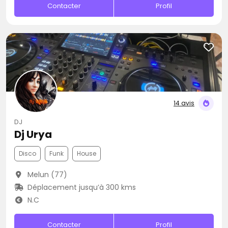
Contacter
Profil
14 avis
DJ
Dj Urya
Disco
Funk
House
Melun (77)
Déplacement jusqu’à 300 kms
N.C
Contacter
Profil