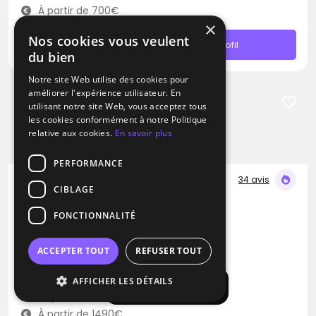
À partir de 700€
×
Nos cookies vous veulent
Contacter
Profil
du bien
Notre site Web utilise des cookies pour
améliorer l'expérience utilisateur. En
utilisant notre site Web, vous acceptez tous
les cookies conformément à notre Politique
relative aux cookies.
En savoir plus
PERFORMANCE
34 avis
CIBLAGE
DJ
FONCTIONNALITÉ
Lightmusic
Blues
Pop
Rap
ACCEPTER TOUT
REFUSER TOUT
Le Plessis-Feu-Aussoux (77)
AFFICHER LES DÉTAILS
Afficher la carte
Déplacement jusqu’à 250 kms
À partir de 1490€