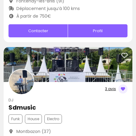
Fontenay-lès-Briis (91)
Déplacement jusqu’à 100 kms
À partir de 750€
Contacter
Profil
3 avis
DJ
Sdmusic
Funk
House
Electro
Montbazon (37)